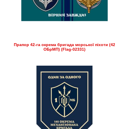
Прапор 42-га окрема бригада морської піхоти (42
ОБрМП) (Flag-02331)