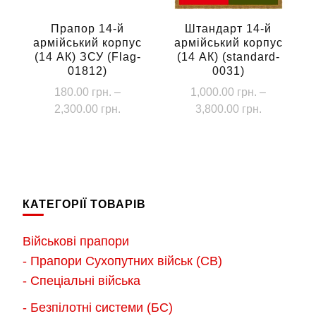
на
на
сторінці
сторінці
Прапор 14-й
Штандарт 14-й
армійський корпус
армійський корпус
товару
товару
(14 АК) ЗСУ (Flag-
(14 АК) (standard-
01812)
0031)
180.00
грн.
–
1,000.00
грн.
–
Діапазон
Діапазон
2,300.00
грн.
3,800.00
грн.
цін:
цін:
Цей
Цей
від
від
товар
товар
180.00 грн.
1,000.00 г
має
має
до
до
кілька
кілька
2,300.00 грн.
3,800.00 г
КАТЕГОРІЇ ТОВАРІВ
варіантів.
варіантів.
Параметри
Параметри
Військові прапори
можна
можна
- Прапори Сухопутних військ (СВ)
вибрати
вибрати
- Спеціальні війська
на
на
- Безпілотні системи (БС)
сторінці
сторінці