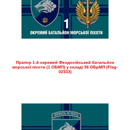
Прапор 1-й окремий Феодосійський батальйон
морської піхоти (1 ОБМП) у складі 36 ОБрМП (Flag-
02333)