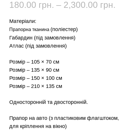
Діа
180.00
грн.
–
2,300.00
грн.
цін:
Матеріали:
від
(поліестер)
Прапорна тканина
Габардин
(під замовлення)
180
Атлас
(під замовлення)
до
Розмір
– 105 × 70 см
2,3
Розмір
– 135 × 90 см
Розмір
– 150 × 100 см
Розмір
– 210 × 135 см
Односторонній та двосторонній.
Прапор на авто
(з пластиковим флагштоком,
для кріплення на вікно)