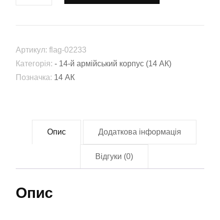
14-
й
армійський
Артикул:
flag-02233
корпус
Категорія:
- 14-й армійський корпус (14 АК)
(14
Позначка:
14 АК
АК)
(Flag-
02233)
кількість
Опис
Додаткова інформація
Відгуки (0)
Опис