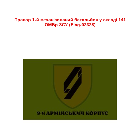
Прапор 1-й механізований батальйон у складі 141
ОМБр ЗСУ (Flag-02328)