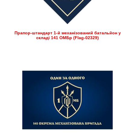
Прапор-штандарт 1-й механізований батальйон у
складі 141 ОМБр (Flag-02329)