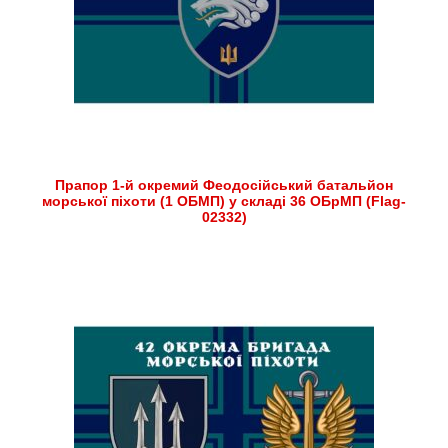
Прапор 1-й окремий Феодосійський батальйон
морської піхоти (1 ОБМП) у складі 36 ОБрМП (Flag-
02332)