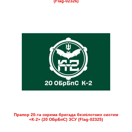
(Flag-02326)
Прапор 20-та окрема бригада безпілотних систем
«К-2» (20 ОБрБпС) ЗСУ (Flag-02325)