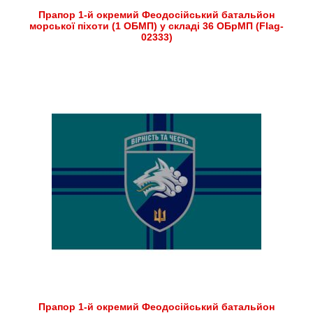
Прапор 1-й окремий Феодосійський батальйон
морської піхоти (1 ОБМП) у складі 36 ОБрМП (Flag-
02333)
Прапор 1-й окремий Феодосійський батальйон