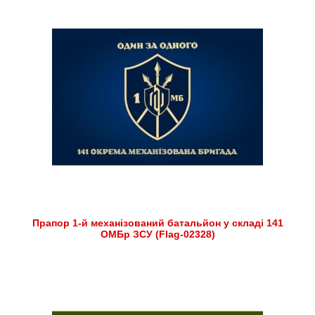
Прапор 1-й механізований батальйон у складі 141
ОМБр ЗСУ (Flag-02328)