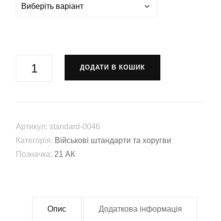
Хоругва
ДОДАТИ В КОШИК
21
армійський
корпус
(21
Артикул:
standard-0046
АК)
Категорія:
Військові штандарти та хоругви
(standard-
Позначка:
21 АК
0046)
кількість
Опис
Додаткова інформація