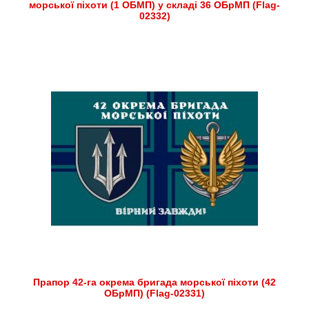
морської піхоти (1 ОБМП) у складі 36 ОБрМП (Flag-
02332)
Прапор 42-га окрема бригада морської піхоти (42
ОБрМП) (Flag-02331)