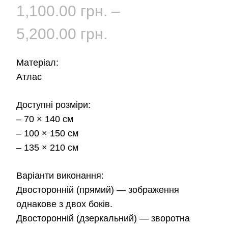
1,100.00
грн.
–
Діапазон
5,200.00
грн.
цін:
Матеріал:
від
Атлас
1,100.00 грн.
Доступні розміри:
– 70 × 140 см
до
– 100 × 150 см
5,200.00 грн.
– 135 × 210 см
Варіанти виконання:
Двосторонній (прямий)
— зображення
однакове з двох боків.
Двосторонній (дзеркальний)
— зворотна