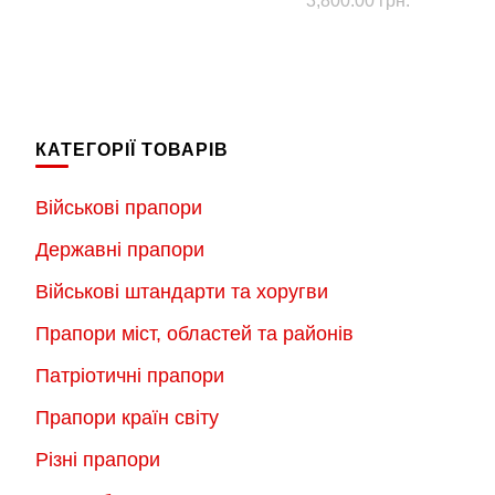
3,800.00
грн.
від
товар
цін:
1,000.00 грн.
Цей
від
має
до
товар
1,000.00 г
кілька
3,800.00 грн.
має
до
варіантів.
кілька
3,800.00 г
Параметри
КАТЕГОРІЇ ТОВАРІВ
варіантів.
можна
Параметри
Військові прапори
вибрати
можна
на
Державні прапори
вибрати
сторінці
на
Військові штандарти та хоругви
товару
сторінці
Прапори міст, областей та районів
товару
Патріотичні прапори
Прапори країн світу
Різні прапори