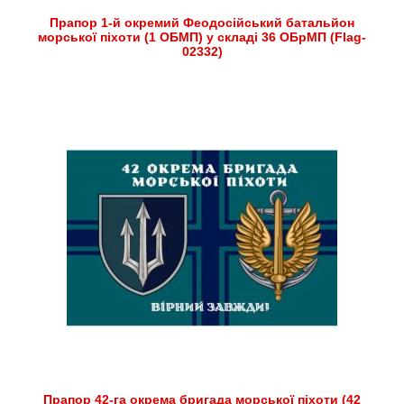
Прапор 1-й окремий Феодосійський батальйон
морської піхоти (1 ОБМП) у складі 36 ОБрМП (Flag-
02332)
Прапор 42-га окрема бригада морської піхоти (42