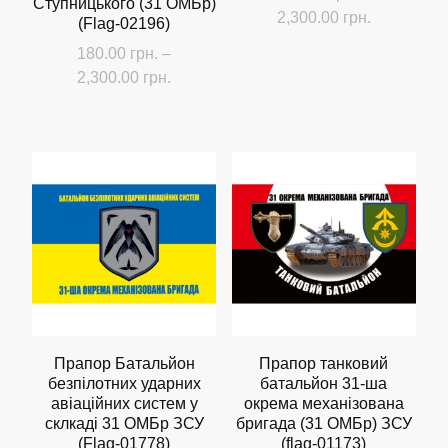
Ступницького (31 ОМБр)
Діапазон
2,300.00
грн.
(Flag-02196)
цін:
Цей
180.00
грн.
–
від
Діапазон
2,300.00
грн.
товар
180.00 грн
цін:
має
Цей
до
від
кілька
2,300.00 г
товар
180.00 грн.
варіантів.
має
до
Параметри
кілька
2,300.00 грн.
можна
варіантів.
вибрати
Параметри
на
можна
сторінці
вибрати
товару
на
сторінці
Прапор Батальйон
Прапор танковий
безпілотних ударних
батальйон 31-ша
товару
авіаційних систем у
окрема механізована
склкаді 31 ОМБр ЗСУ
бригада (31 ОМБр) ЗСУ
(Flag-01778)
(flag-01173)