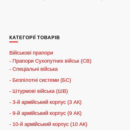
цін:
цін:
Цей
Цей
від
від
товар
товар
180.00 грн.
180.00 грн
має
має
до
до
кілька
кілька
2,300.00 грн.
2,300.00 г
КАТЕГОРІЇ ТОВАРІВ
варіантів.
варіантів.
Параметри
Параметри
Військові прапори
можна
можна
- Прапори Сухопутних військ (СВ)
вибрати
вибрати
- Спеціальні війська
на
на
- Безпілотні системи (БС)
сторінці
сторінці
товару
товару
- Штурмові війська (ШВ)
- 3-й армійський корпус (3 АК)
- 9-й армійський корпус (9 АК)
- 10-й армійський корпус (10 АК)