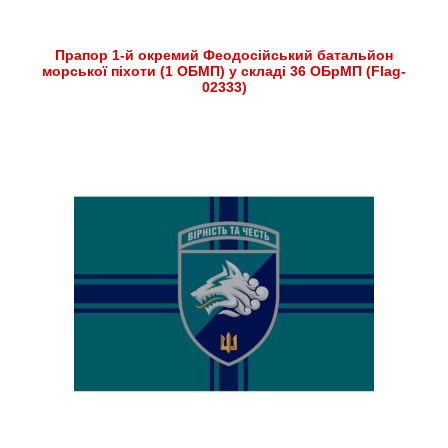
Прапор 1-й окремий Феодосійський батальйон
морської піхоти (1 ОБМП) у складі 36 ОБрМП (Flag-
02333)