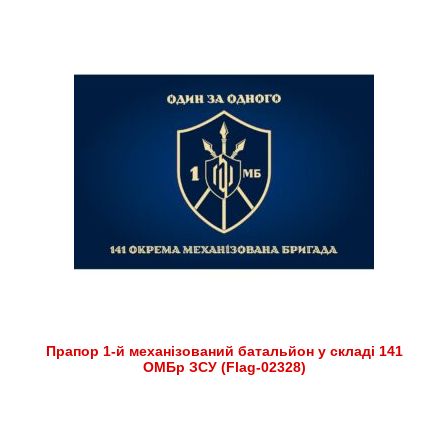
Прапор 1-й механізований батальйон у складі 141
ОМБр ЗСУ (Flag-02328)