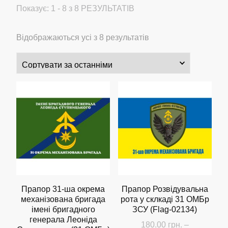
Показує: 1 - 8 з 8 РЕЗУЛЬТАТІВ
Сортовано
Відображаються усі з 8 результатів
за
останнім
Прапор 31-ша окрема
Прапор Розвідувальна
механізована бригада
рота у склкаді 31 ОМБр
імені бригадного
ЗСУ (Flag-02134)
генерала Леоніда
180.00
грн.
–