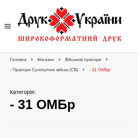
Друк України
Інтернет магазин широкоформатного друку
Головна
Магазин
Військові прапори
- Прапори Сухопутних військ (СВ)
- 31 ОМБр
Категорія
:
- 31 ОМБр