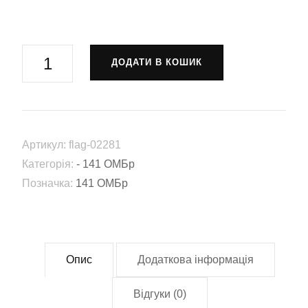
Прапор-
ДОДАТИ В КОШИК
штандарт
141-
ша
окрема
Артикул:
flag-02281
механізована
Категорія:
- 141 ОМБр
бригада
Позначка:
141 ОМБр
(141
ОМБр)
(Flag-
02281)
Опис
Додаткова інформація
кількість
Відгуки (0)