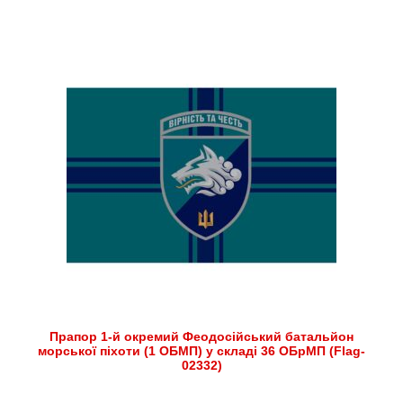
Прапор 1-й окремий Феодосійський батальйон
морської піхоти (1 ОБМП) у складі 36 ОБрМП (Flag-
02332)