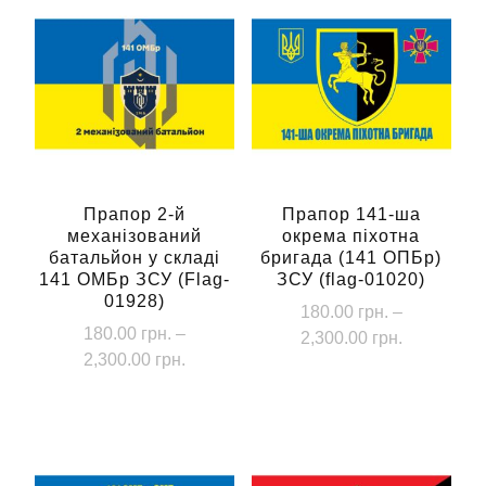
Прапор 2-й
Прапор 141-ша
механізований
окрема піхотна
батальйон у складі
бригада (141 ОПБр)
141 ОМБр ЗСУ (Flag-
ЗСУ (flag-01020)
01928)
180.00
грн.
–
180.00
грн.
–
Діапазон
2,300.00
грн.
Діапазон
2,300.00
грн.
цін:
Цей
цін:
від
Цей
товар
від
180.00 грн
товар
має
180.00 грн.
до
має
до
кілька
2,300.00 г