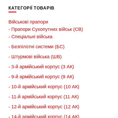
Параметри
кілька
2,300.00 грн.
КАТЕГОРІЇ ТОВАРІВ
можна
варіантів.
вибрати
Параметри
Військові прапори
на
можна
- Прапори Сухопутних військ (СВ)
сторінці
вибрати
- Спеціальні війська
товару
на
- Безпілотні системи (БС)
сторінці
товару
- Штурмові війська (ШВ)
- 3-й армійський корпус (3 АК)
- 9-й армійський корпус (9 АК)
- 10-й армійський корпус (10 АК)
- 11-й армійський корпус (11 АК)
- 12-й армійський корпус (12 АК)
- 14-й армійський корпус (14 АК)