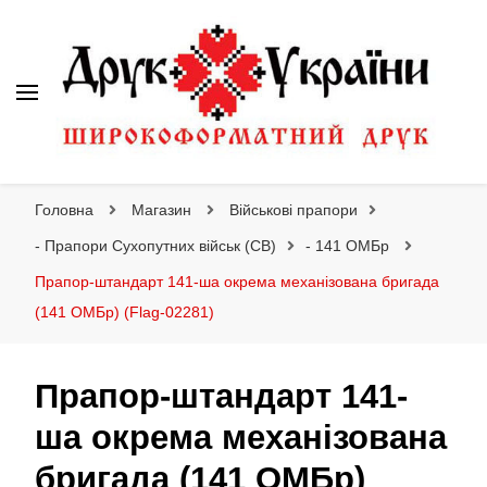
Друк України
Інтернет магазин широкоформатного друку
Головна
Магазин
Військові прапори
- Прапори Сухопутних військ (СВ)
- 141 ОМБр
Прапор-штандарт 141-ша окрема механізована бригада
(141 ОМБр) (Flag-02281)
Прапор-штандарт 141-
ша окрема механізована
бригада (141 ОМБр)