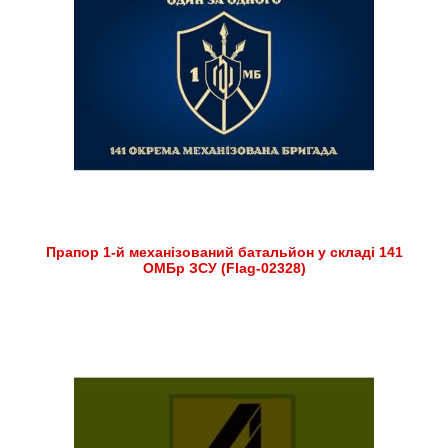
Прапор 1-й механізований батальйон у складі 141
ОМБр ЗСУ (Flag-02328)