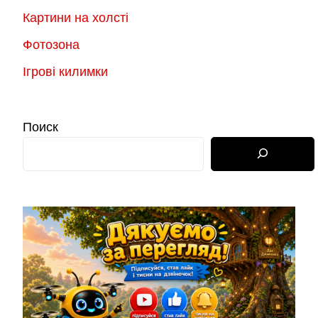
Картини на холсті
Фотозона
Ігрові килимки
Поиск