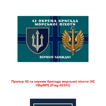
Прапор 42-га окрема бригада морської піхоти (42
ОБрМП) (Flag-02331)