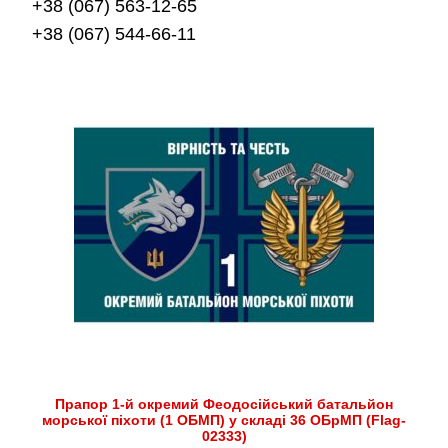
+38 (067) 563-12-65
+38 (067) 544-66-11
Прапор 1-й окремий Феодосійський батальйон
морської піхоти (1 ОБМП) у складі 36 ОБрМП (Flag-
02333)