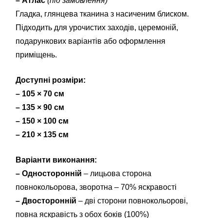
– Атлас
(під замовлення)
Гладка, глянцева тканина з насиченим блиском.
Підходить для урочистих заходів, церемоній,
подарункових варіантів або оформлення
приміщень.
Доступні розміри:
– 105 × 70 см
– 135 × 90 см
– 150 × 100 см
– 210 × 135 см
Варіанти виконання:
– Односторонній
– лицьова сторона
повнокольорова, зворотна – 70% яскравості
– Двосторонній
– дві сторони повнокольорові,
повна яскравість з обох боків (100%)