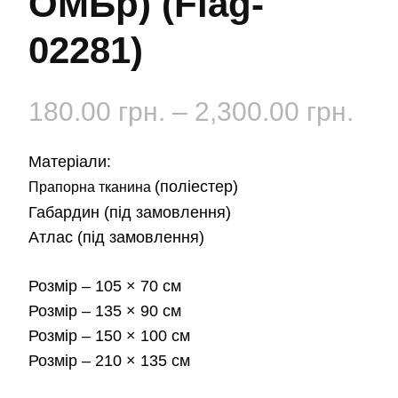
ОМБр) (Flag-
02281)
Діа
180.00
грн.
–
2,300.00
грн.
цін:
Матеріали:
від
(поліестер)
Прапорна тканина
Габардин
(під замовлення)
180
Атлас
(під замовлення)
до
Розмір
– 105 × 70 см
2,3
Розмір
– 135 × 90 см
Розмір
– 150 × 100 см
Розмір
– 210 × 135 см