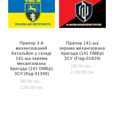
кілька
2,300.00 грн.
варіантів.
варіантів.
Параметри
Параметри
можна
можна
вибрати
вибрати
на
на
сторінці
сторінці
Прапор 3-й
Прапор 141-ша
товару
механізований
окрема механізована
товару
батальйон у складі
бригада (141 ОМБр)
141-ша окрема
ЗСУ (Flag-01829)
механізована
180.00
грн.
–
бригада (141 ОМБр)
Діапазон
2,300.00
грн.
ЗСУ (flag-01349)
цін:
Цей
180.00
грн.
–
від
Діапазон
2,300.00
грн.
товар
180.00 грн
цін:
має
Цей
до
від
кілька
2,300.00 г
товар
180.00 грн.
варіантів.
має
до