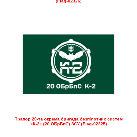
(Flag-02326)
Прапор 20-та окрема бригада безпілотних систем
«К-2» (20 ОБрБпС) ЗСУ (Flag-02325)