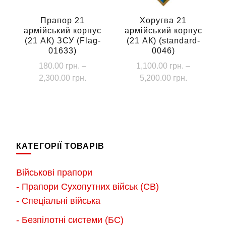
на
сторінці
Прапор 21
Хоругва 21
армійський корпус
армійський корпус
товару
(21 АК) ЗСУ (Flag-
(21 АК) (standard-
01633)
0046)
180.00
грн.
–
1,100.00
грн.
–
Діапазон
Діапазон
2,300.00
грн.
5,200.00
грн.
цін:
цін:
Цей
Цей
від
від
товар
товар
180.00 грн.
1,100.00 г
має
має
до
до
кілька
кілька
2,300.00 грн.
5,200.00 г
КАТЕГОРІЇ ТОВАРІВ
варіантів.
варіантів.
Параметри
Параметри
Військові прапори
можна
можна
- Прапори Сухопутних військ (СВ)
вибрати
вибрати
- Спеціальні війська
на
на
- Безпілотні системи (БС)
сторінці
сторінці