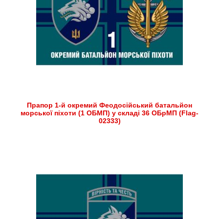
Прапор 1-й окремий Феодосійський батальйон
морської піхоти (1 ОБМП) у складі 36 ОБрМП (Flag-
02333)