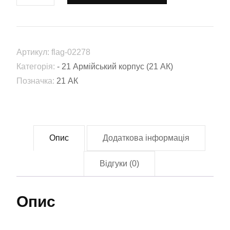
21
армійський
корпус
Артикул:
flag-02278
(21
Категорія:
- 21 Армійський корпус (21 АК)
АК)
Позначка:
21 АК
(Flag-
02278)
кількість
Опис
Додаткова інформація
Відгуки (0)
Опис