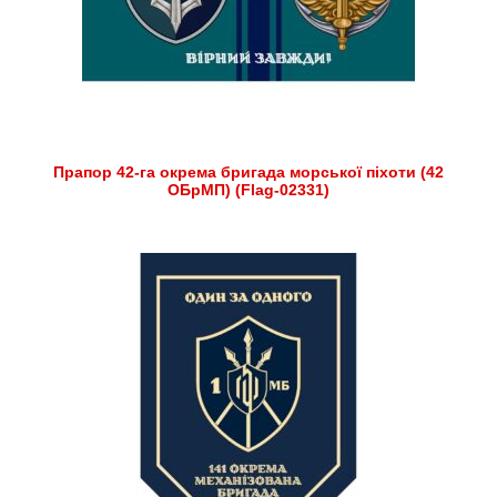
Прапор 42-га окрема бригада морської піхоти (42
ОБрМП) (Flag-02331)