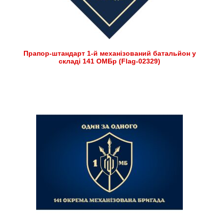
Прапор-штандарт 1-й механізований батальйон у
складі 141 ОМБр (Flag-02329)