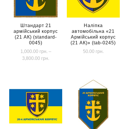
Штандарт 21
Наліпка
армійський корпус
автомобільна «21
(21 АК) (standard-
Армійський корпус
0045)
(21 АК)» (tab-0245)
1,000.00
грн.
–
50.00
грн.
Діапазон
3,800.00
грн.
цін:
Цей
від
товар
1,000.00 грн.
має
до
кілька
3,800.00 грн.
варіантів.
Параметри
можна
вибрати