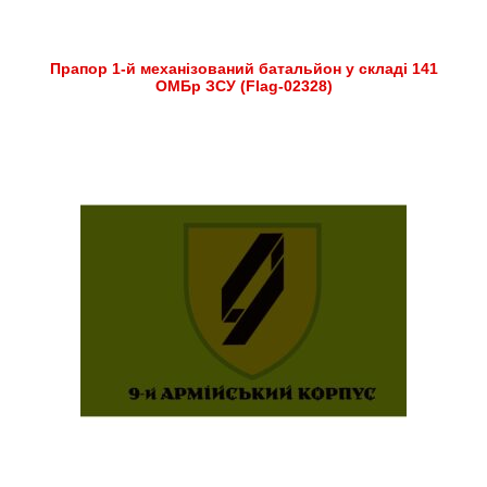
Прапор 1-й механізований батальйон у складі 141
ОМБр ЗСУ (Flag-02328)