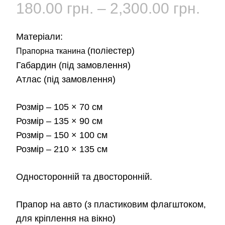
Діа
180.00
грн.
–
2,300.00
грн.
цін:
Матеріали:
від
(поліестер)
Прапорна тканина
Габардин
(під замовлення)
180
Атлас
(під замовлення)
до
Розмір
– 105 × 70 см
2,3
Розмір
– 135 × 90 см
Розмір
– 150 × 100 см
Розмір
– 210 × 135 см
Односторонній та двосторонній.
Прапор на авто
(з пластиковим флагштоком,
для кріплення на вікно)