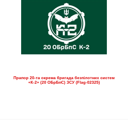
Прапор 20-та окрема бригада безпілотних систем
«К-2» (20 ОБрБпС) ЗСУ (Flag-02325)