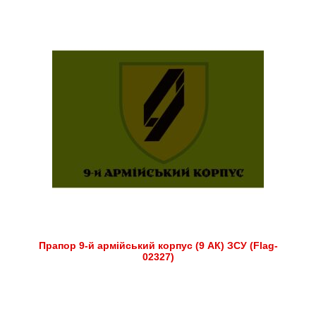
Прапор 9-й армійський корпус (9 АК) ЗСУ (Flag-
02327)