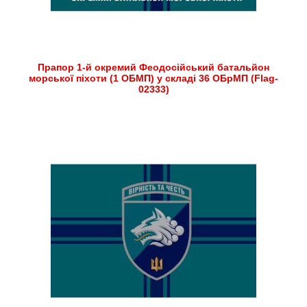
Прапор 1-й окремий Феодосійський батальйон
морської піхоти (1 ОБМП) у складі 36 ОБрМП (Flag-
02333)