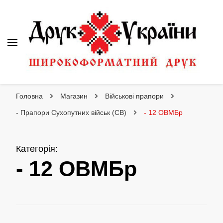
Друк України
Інтернет магазин широкоформатного друку
Головна
Магазин
Військові прапори
- Прапори Сухопутних військ (СВ)
- 12 ОВМБр
Категорія
:
- 12 ОВМБр