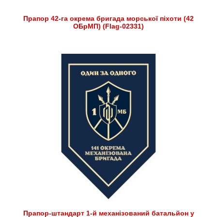
Прапор 42-га окрема бригада морської піхоти (42
ОБрМП) (Flag-02331)
Прапор-штандарт 1-й механізований батальйон у