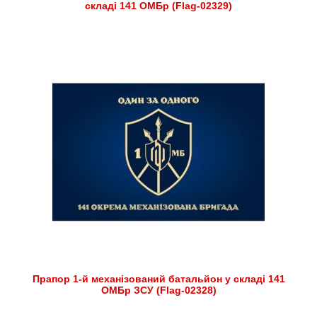
складі 141 ОМБр (Flag-02329)
Прапор 1-й механізований батальйон у складі 141
ОМБр ЗСУ (Flag-02328)