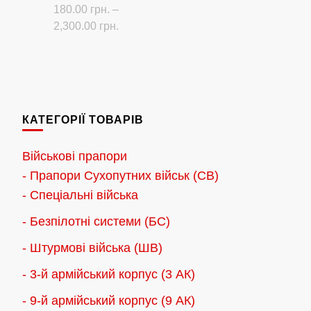
180.00
грн.
–
Діапазон
2,300.00
грн.
цін:
Цей
від
товар
180.00 грн.
має
до
кілька
2,300.00 грн.
КАТЕГОРІЇ ТОВАРІВ
варіантів.
Параметри
Військові прапори
можна
- Прапори Сухопутних військ (СВ)
вибрати
- Спеціальні війська
на
- Безпілотні системи (БС)
сторінці
товару
- Штурмові війська (ШВ)
- 3-й армійський корпус (3 АК)
- 9-й армійський корпус (9 АК)