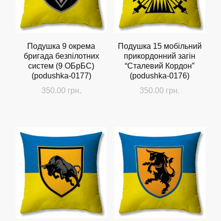
Подушка 9 окрема
Подушка 15 мобільний
бригада безпілотних
прикордонний загін
систем (9 ОБрБС)
“Сталевий Кордон”
(podushka-0177)
(podushka-0176)
350.00
грн.
350.00
грн.