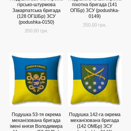
гірсько-штурмова
піхотна бригада (141
Закарпатська бригада
ОПБр) ЗСУ (podushka-
(128 ОГШБр) ЗСУ
0149)
(podushka-0150)
350.00
грн.
350.00
грн.
Подушка 53-тя окрема
Подушка 142-га окрема
механізована бригада
механізована бригада
імені князя Володимира
(142 ОМБр) ЗСУ