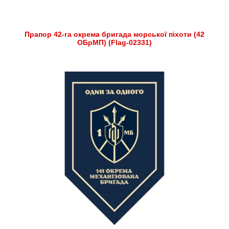
Прапор 42-га окрема бригада морської піхоти (42
ОБрМП) (Flag-02331)