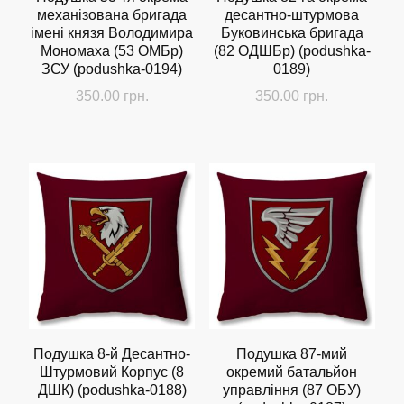
механізована бригада
десантно-штурмова
імені князя Володимира
Буковинська бригада
Мономаха (53 ОМБр)
(82 ОДШБр) (podushka-
ЗСУ (podushka-0194)
0189)
350.00
грн.
350.00
грн.
Подушка 8-й Десантно-
Подушка 87-мий
Штурмовий Корпус (8
окремий батальйон
ДШК) (podushka-0188)
управління (87 ОБУ)