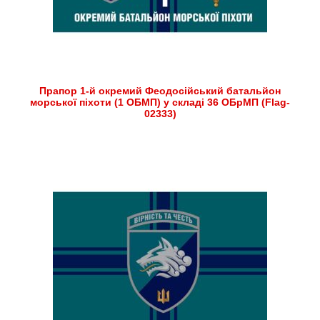
Прапор 1-й окремий Феодосійський батальйон
морської піхоти (1 ОБМП) у складі 36 ОБрМП (Flag-
02333)