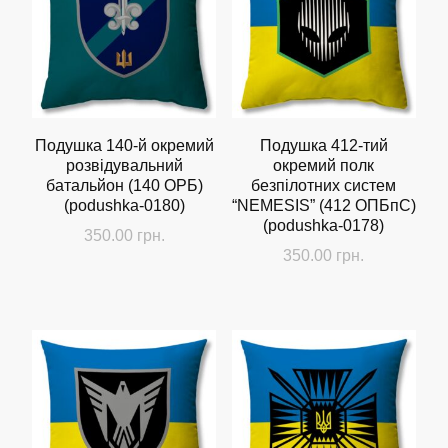
Подушка 140-й окремий
Подушка 412-тий
розвідувальний
окремий полк
батальйон (140 ОРБ)
безпілотних систем
(podushka-0180)
“NEMESIS” (412 ОПБпС)
(podushka-0178)
350.00
грн.
350.00
грн.