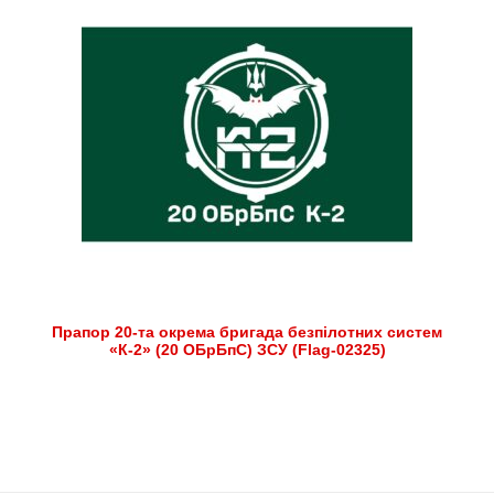
Прапор 20-та окрема бригада безпілотних систем
«К-2» (20 ОБрБпС) ЗСУ (Flag-02325)