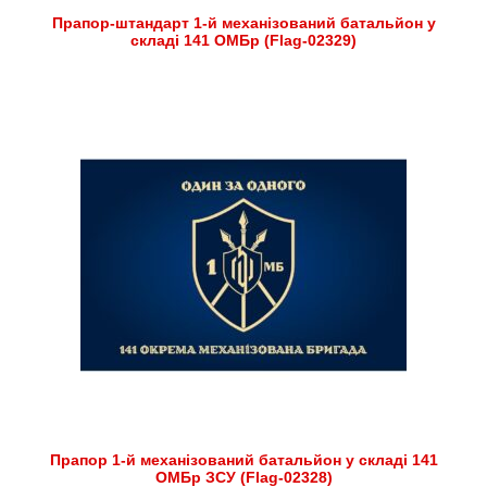
Прапор-штандарт 1-й механізований батальйон у
складі 141 ОМБр (Flag-02329)
Прапор 1-й механізований батальйон у складі 141
ОМБр ЗСУ (Flag-02328)