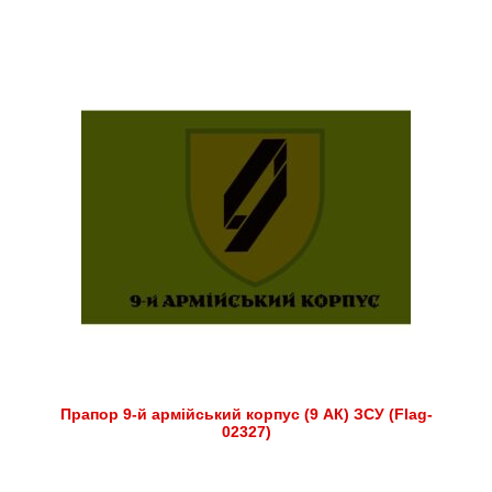
Прапор 9-й армійський корпус (9 АК) ЗСУ (Flag-
02327)