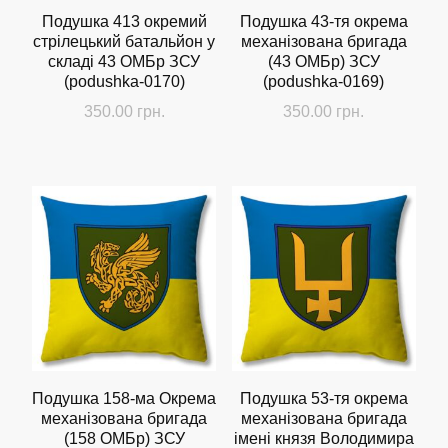
Подушка 413 окремий
Подушка 43-тя окрема
стрілецький батальйон у
механізована бригада
складі 43 ОМБр ЗСУ
(43 ОМБр) ЗСУ
(podushka-0170)
(podushka-0169)
350.00
грн.
350.00
грн.
Подушка 158-ма Окрема
Подушка 53-тя окрема
механізована бригада
механізована бригада
(158 ОМБр) ЗСУ
імені князя Володимира