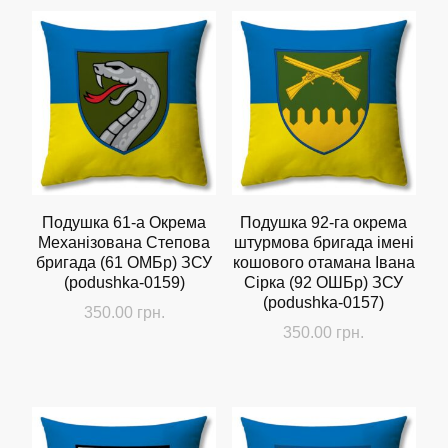
Подушка 61-а Окрема
Подушка 92-га окрема
Механізована Степова
штурмова бригада імені
бригада (61 ОМБр) ЗСУ
кошового отамана Івана
(podushka-0159)
Сірка (92 ОШБр) ЗСУ
(podushka-0157)
350.00
грн.
350.00
грн.