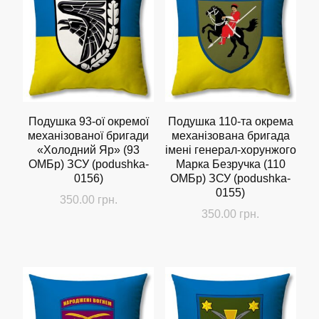
Подушка 93-ої окремої
Подушка 110-та окрема
механізованої бригади
механізована бригада
«Холодний Яр» (93
імені генерал-хорунжого
ОМБр) ЗСУ (podushka-
Марка Безручка (110
0156)
ОМБр) ЗСУ (podushka-
0155)
350.00
грн.
350.00
грн.