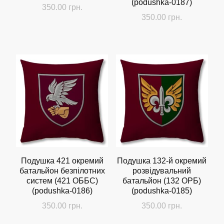
(podushka-0187)
350.00
грн.
350.00
грн.
Подушка 421 окремий
Подушка 132-й окремий
батальйон безпілотних
розвідувальний
систем (421 ОББС)
батальйон (132 ОРБ)
(podushka-0186)
(podushka-0185)
350.00
грн.
350.00
грн.