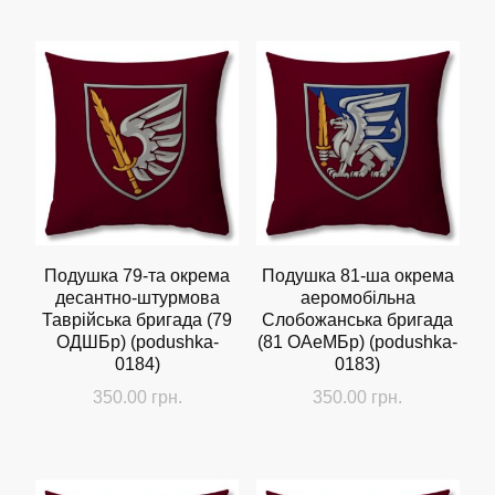
Подушка 79-та окрема
Подушка 81-ша окрема
десантно-штурмова
аеромобільна
Таврійська бригада (79
Слобожанська бригада
ОДШБр) (podushka-
(81 ОАеМБр) (podushka-
0184)
0183)
350.00
грн.
350.00
грн.