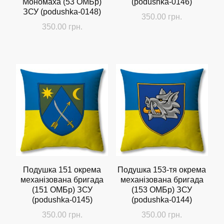
Мономаха (53 ОМБр)
(podushka-0146)
ЗСУ (podushka-0148)
350.00
грн.
350.00
грн.
Подушка 151 окрема
Подушка 153-тя окрема
механізована бригада
механізована бригада
(151 ОМБр) ЗСУ
(153 ОМБр) ЗСУ
(podushka-0145)
(podushka-0144)
350.00
грн.
350.00
грн.