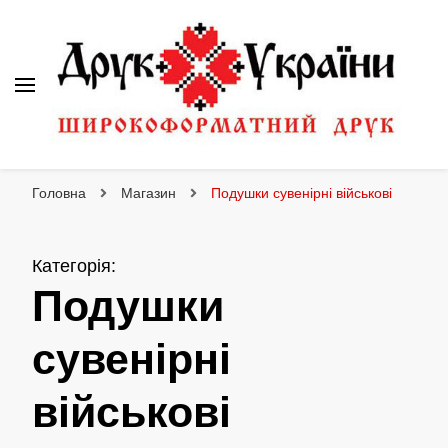
Друк України
Інтернет магазин широкоформатного друку
Головна
Магазин
Подушки сувенірні військові
Категорія
:
Подушки
сувенірні
військові