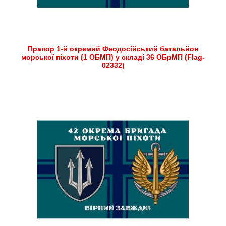
Прапор 1-й окремий Феодосійський батальйон
морської піхоти (1 ОБМП) у складі 36 ОБрМП (Flag-
02332)