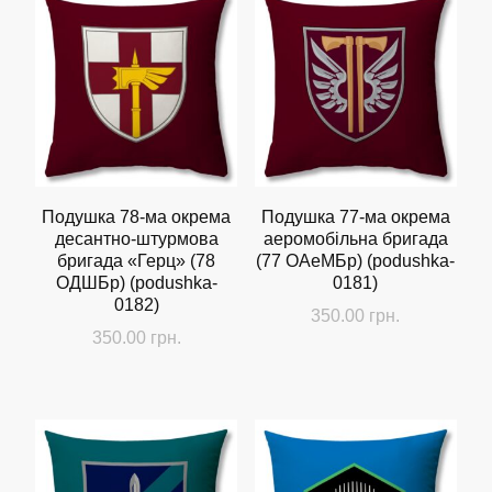
Подушка 78-ма окрема
Подушка 77-ма окрема
десантно-штурмова
аеромобільна бригада
бригада «Герц» (78
(77 ОАеМБр) (podushka-
ОДШБр) (podushka-
0181)
0182)
350.00
грн.
350.00
грн.