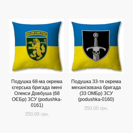
Подушка 68-ма окрема
Подушка 33-тя окрема
єгерська бригада імені
механізована бригада
Олекси Довбуша (68
(33 ОМБр) ЗСУ
ОЄБр) ЗСУ (podushka-
(podushka-0160)
0161)
350.00
грн.
350.00
грн.