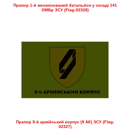
Прапор 1-й механізований батальйон у складі 141
ОМБр ЗСУ (Flag-02328)
Прапор 9-й армійський корпус (9 АК) ЗСУ (Flag-
02327)