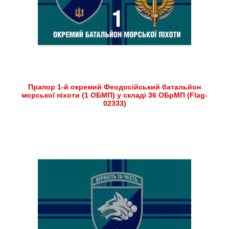
Прапор 1-й окремий Феодосійський батальйон
морської піхоти (1 ОБМП) у складі 36 ОБрМП (Flag-
02333)