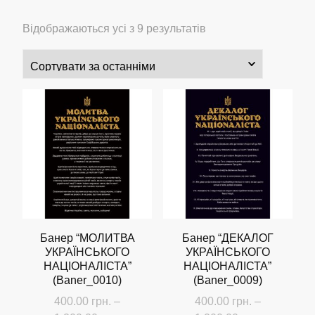
Сортовано
Відображаються усі з 9 результатів
за
останнім
Банер “МОЛИТВА
Банер “ДЕКАЛОГ
УКРАЇНСЬКОГО
УКРАЇНСЬКОГО
НАЦІОНАЛІСТА”
НАЦІОНАЛІСТА”
(Baner_0010)
(Baner_0009)
400.00
грн.
–
400.00
грн.
–