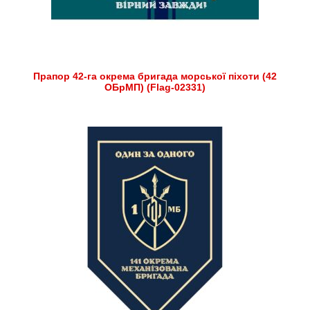
Прапор 42-га окрема бригада морської піхоти (42
ОБрМП) (Flag-02331)