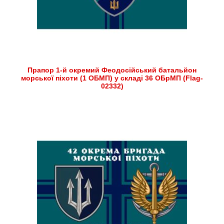
Прапор 1-й окремий Феодосійський батальйон
морської піхоти (1 ОБМП) у складі 36 ОБрМП (Flag-
02332)