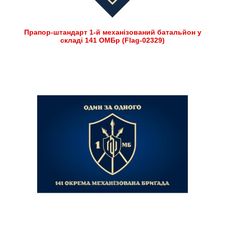
Прапор-штандарт 1-й механізований батальйон у
складі 141 ОМБр (Flag-02329)