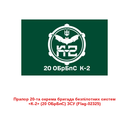
Прапор 20-та окрема бригада безпілотних систем
«К-2» (20 ОБрБпС) ЗСУ (Flag-02325)