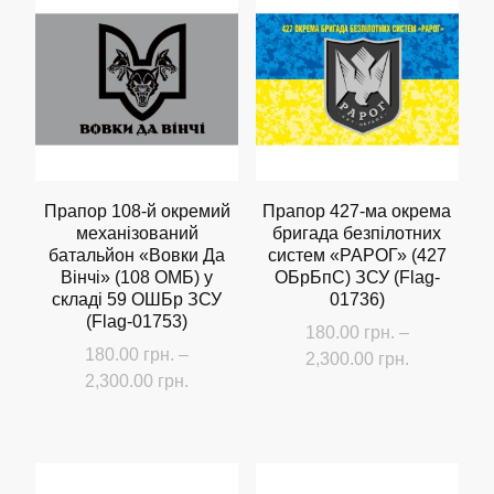
до
до
кілька
кілька
2,300.00 грн.
2,300.00 г
варіантів.
варіантів.
Параметри
Параметри
можна
можна
вибрати
вибрати
на
на
сторінці
сторінці
Прапор 108-й окремий
Прапор 427-ма окрема
механізований
бригада безпілотних
товару
товару
батальйон «Вовки Да
систем «РАРОГ» (427
Вінчі» (108 ОМБ) у
ОБрБпС) ЗСУ (Flag-
складі 59 ОШБр ЗСУ
01736)
(Flag-01753)
180.00
грн.
–
180.00
грн.
–
Діапазон
2,300.00
грн.
Діапазон
2,300.00
грн.
цін:
Цей
цін:
від
Цей
товар
від
180.00 грн
товар
має
180.00 грн.
до
має
до
кілька
2,300.00 г