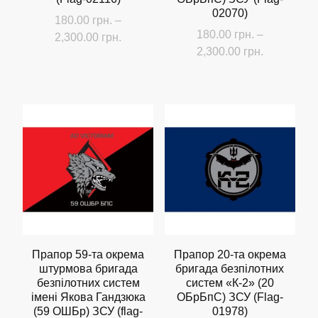
02070)
180.00
грн.
–
180.00
грн.
–
Діапазон
2,300.00
грн.
Діапазон
2,300.00
грн.
цін:
Цей
цін:
від
Цей
товар
від
180.00 грн.
товар
має
180.00 грн
до
має
до
кілька
2,300.00 грн.
кілька
2,300.00 г
варіантів.
варіантів.
Параметри
Параметри
можна
можна
вибрати
вибрати
на
на
сторінці
сторінці
Прапор 59-та окрема
Прапор 20-та окрема
товару
штурмова бригада
бригада безпілотних
товару
безпілотних систем
систем «К-2» (20
імені Якова Гандзюка
ОБрБпС) ЗСУ (Flag-
(59 ОШБр) ЗСУ (flag-
01978)