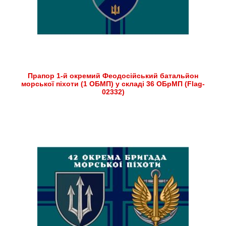
Прапор 1-й окремий Феодосійський батальйон
морської піхоти (1 ОБМП) у складі 36 ОБрМП (Flag-
02332)