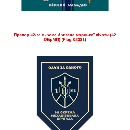
Прапор 42-га окрема бригада морської піхоти (42
ОБрМП) (Flag-02331)