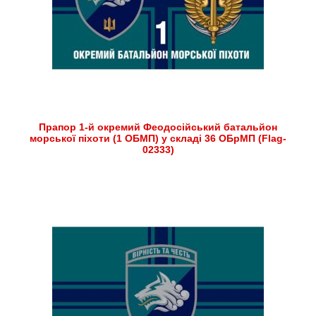
Прапор 1-й окремий Феодосійський батальйон
морської піхоти (1 ОБМП) у складі 36 ОБрМП (Flag-
02333)