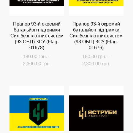
вибрати
вибрати
на
на
сторінці
сторінці
Прапор 93-й окремий
Прапор 93-й окремий
товару
батальйон підтримки
батальйон підтримки
товару
Сил безпілотних систем
Сил безпілотних систем
(93 ОБП) ЗСУ (Flag-
(93 ОБП) ЗСУ (Flag-
01678)
01676)
180.00
грн.
–
180.00
грн.
–
Діапазон
Діапазон
2,300.00
грн.
2,300.00
грн.
цін:
цін:
Цей
Цей
від
від
товар
товар
180.00 грн.
180.00 грн
має
має
до
до
кілька
кілька
2,300.00 грн.
2,300.00 г
варіантів.
варіантів.
Параметри
Параметри
можна
можна
вибрати
вибрати