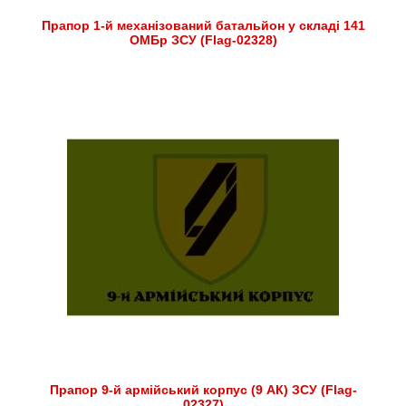
Прапор 1-й механізований батальйон у складі 141
ОМБр ЗСУ (Flag-02328)
Прапор 9-й армійський корпус (9 АК) ЗСУ (Flag-
02327)