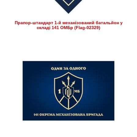
Прапор-штандарт 1-й механізований батальйон у
складі 141 ОМБр (Flag-02329)