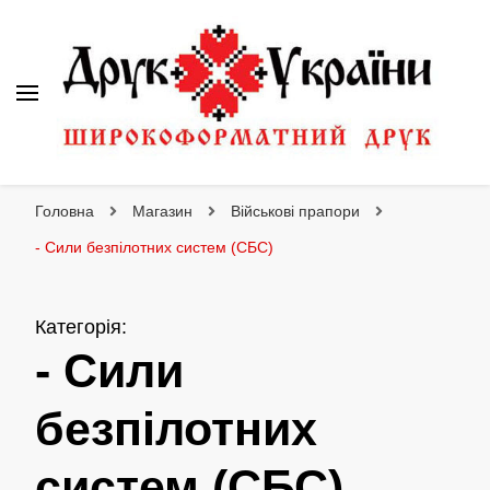
Друк України
Інтернет магазин широкоформатного друку
Головна
Магазин
Військові прапори
- Сили безпілотних систем (СБС)
Категорія
:
- Сили
безпілотних
систем (СБС)