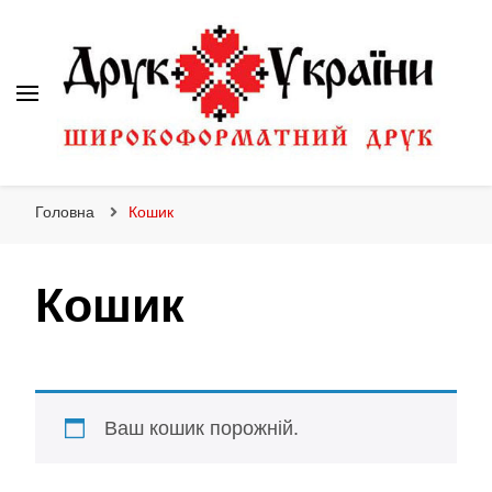
Друк України
Інтернет магазин широкоформатного друку
Головна
Кошик
Кошик
Ваш кошик порожній.