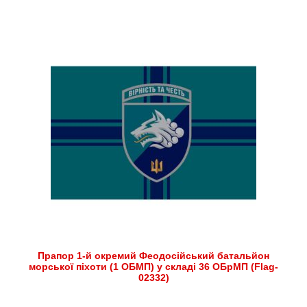
Прапор 1-й окремий Феодосійський батальйон
морської піхоти (1 ОБМП) у складі 36 ОБрМП (Flag-
02332)