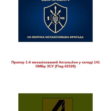
Прапор 1-й механізований батальйон у складі 141
ОМБр ЗСУ (Flag-02328)