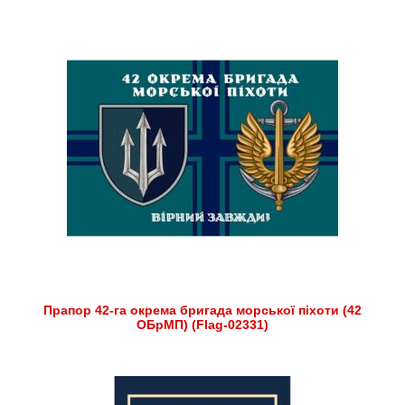
Прапор 42-га окрема бригада морської піхоти (42
ОБрМП) (Flag-02331)