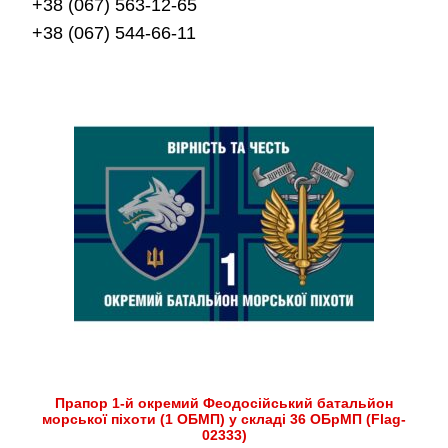
+38 (067) 563-12-65
+38 (067) 544-66-11
Прапор 1-й окремий Феодосійський батальйон
морської піхоти (1 ОБМП) у складі 36 ОБрМП (Flag-
02333)