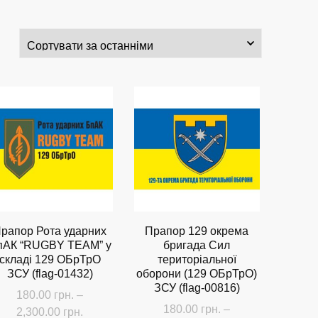
рапор Рота ударних
Прапор 129 окрема
пАК “RUGBY TEAM” у
бригада Сил
складі 129 ОБрТрО
територіальної
ЗСУ (flag-01432)
оборони (129 ОБрТрО)
ЗСУ (flag-00816)
180.00
грн.
–
180.00
грн.
–
Діапазон
2,300.00
грн.