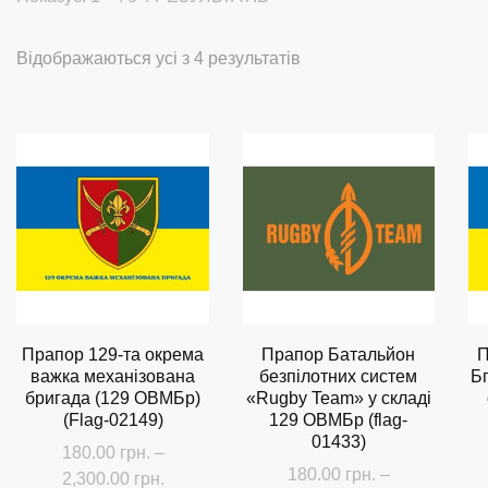
Сортовано
Відображаються усі з 4 результатів
за
останнім
Прапор 129-та окрема
Прапор Батальйон
П
важка механізована
безпілотних систем
Б
бригада (129 ОВМБр)
«Rugby Team» у складі
(Flag-02149)
129 ОВМБр (flag-
01433)
180.00
грн.
–
180.00
грн.
–
Діапазон
2,300.00
грн.