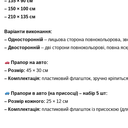
– 135 × 90 см
– 150 × 100 см
– 210 × 135 см
Варіанти виконання:
– Односторонній
– лицьова сторона повнокольорова, зв
– Двосторонній
– дві сторони повнокольорові, повна яскр
Прапор на авто:
– Розмір:
45 × 30 см
– Комплектація:
пластиковий флагшток, зручно кріпиться
Прапори в авто (на присосці) – набір 5 шт:
– Розмір кожного:
25 × 12 см
– Комплектація:
пластиковий флагшток із присоскою (для