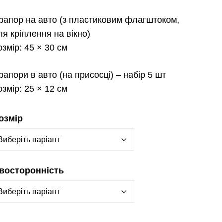
рапор на авто
(з пластиковим флагштоком,
ля кріплення на вікно)
озмір:
45 × 30 см
рапори в авто
(на присосці) – набір 5 шт
озмір:
25 × 12 см
озмір
восторонність