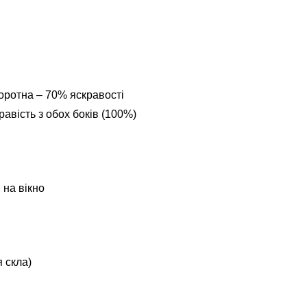
оротна – 70% яскравості
авість з обох боків (100%)
 на вікно
 скла)