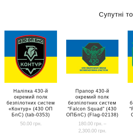
Супутні т
Наліпка 430-й
Прапор 430-й
окремий полк
окремий полк
безпілотних систем
безпілотних систем
б
«Контур» (430 ОП
“Falcon Squad” (430
“
БпС) (tab-0353)
ОПБпС) (Flag-02138)
50.00
грн.
180.00
грн.
–
Діапазон
2,300.00
грн.