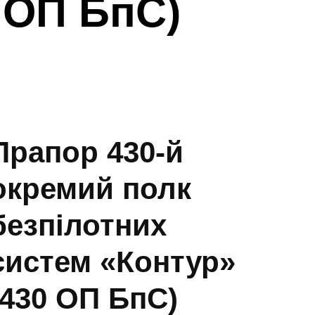
 ОП БпС)
Прапор 430-й
окремий полк
безпілотних
систем «Контур»
(430 ОП БпС)