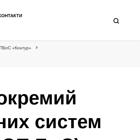
КОНТАКТИ
ОПБпС «Контур»
 окремий
них систем