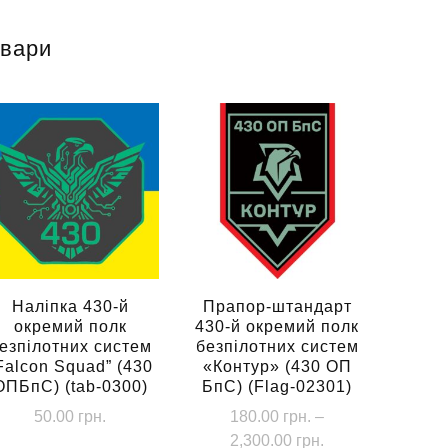
овари
Наліпка 430-й
Прапор-штандарт
окремий полк
430-й окремий полк
езпілотних систем
безпілотних систем
Falcon Squad” (430
«Контур» (430 ОП
ОПБпС) (tab-0300)
БпС) (Flag-02301)
50.00
грн.
180.00
грн.
–
Діапазон
2,300.00
грн.