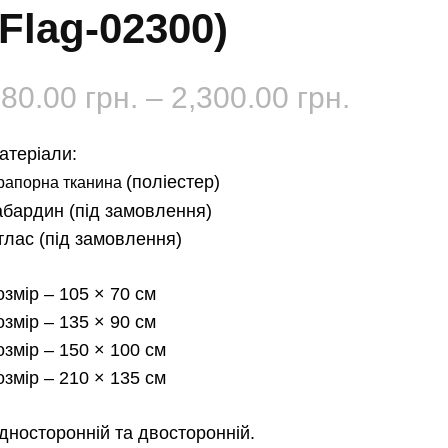
(Flag-02300)
Діапаз
180.00
грн.
–
2,300.00
грн.
цін:
атеріали:
від
(поліестер)
рапорна тканина
абардин
(під замовлення)
180.00 
тлас
(під замовлення)
до
озмір
– 105 × 70 см
2,300.0
озмір
– 135 × 90 см
озмір
– 150 × 100 см
озмір
– 210 × 135 см
дносторонній та двосторонній.