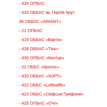
- 434 ОПБпС
- 433 ОББпС ім. Героїв Крут
39 ОББпС «ARIANT»
- 21 ОПБпС
- 419 ОББпС «Варта»
- 428 ОББпС «Тінь»
- 430 ОПБпС «Контур»
- 22 ОББС «Кратос»
- 420 ОББпС «ХОРТ»
- 422 ОББС «Luftwaffe»
- 423 ОББС «Скіфські Грифони»
- 425 ОПБпС «ОЧІ»