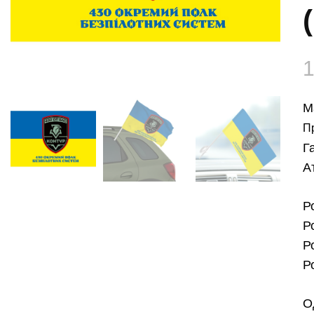
М
П
Г
А
Р
Р
Р
Р
О