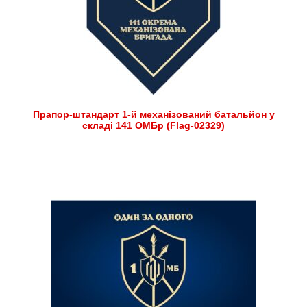
Прапор-штандарт 1-й механізований батальйон у
складі 141 ОМБр (Flag-02329)