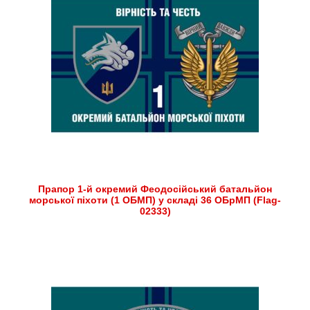
Прапор 1-й окремий Феодосійський батальйон
морської піхоти (1 ОБМП) у складі 36 ОБрМП (Flag-
02333)