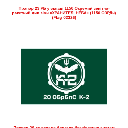
Прапор 23 РБ у складі 1150 Окремий зенітно-
ракетний дивізіон «ХРАНИТЕЛІ НЕБА» (1150 ОЗРДн)
(Flag-02326)
Прапор 20-та окрема бригада безпілотних систем