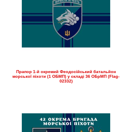
Прапор 1-й окремий Феодосійський батальйон
морської піхоти (1 ОБМП) у складі 36 ОБрМП (Flag-
02332)