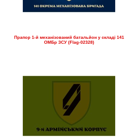
Прапор 1-й механізований батальйон у складі 141
ОМБр ЗСУ (Flag-02328)