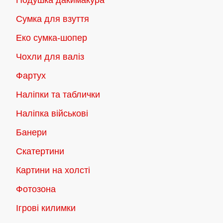
Подушка дакимакура
Сумка для взуття
Еко сумка-шопер
Чохли для валіз
Фартух
Наліпки та таблички
Наліпка військові
Банери
Скатертини
Картини на холсті
Фотозона
Ігрові килимки