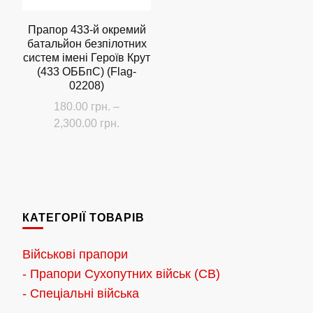
Прапор 433-й окремий
батальйон безпілотних
систем імені Героїв Крут
(433 ОББпС) (Flag-
02208)
180.00
грн.
–
Діапазон
2,300.00
грн.
цін:
Цей
від
товар
180.00 грн.
має
до
кілька
2,300.00 грн.
КАТЕГОРІЇ ТОВАРІВ
варіантів.
Параметри
Військові прапори
можна
- Прапори Сухопутних військ (СВ)
вибрати
- Спеціальні війська
на