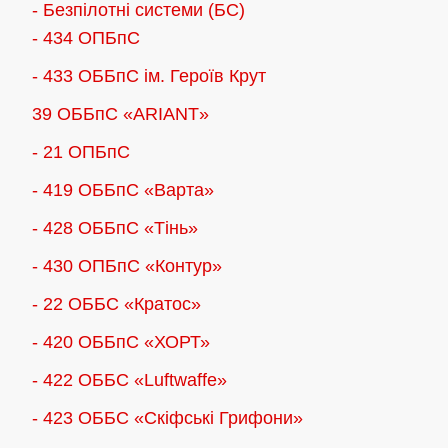
- Безпілотні системи (БС)
сторінці
- 434 ОПБпС
товару
- 433 ОББпС ім. Героїв Крут
39 ОББпС «ARIANT»
- 21 ОПБпС
- 419 ОББпС «Варта»
- 428 ОББпС «Тінь»
- 430 ОПБпС «Контур»
- 22 ОББС «Кратос»
- 420 ОББпС «ХОРТ»
- 422 ОББС «Luftwaffe»
- 423 ОББС «Скіфські Грифони»