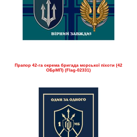
Прапор 42-га окрема бригада морської піхоти (42
ОБрМП) (Flag-02331)