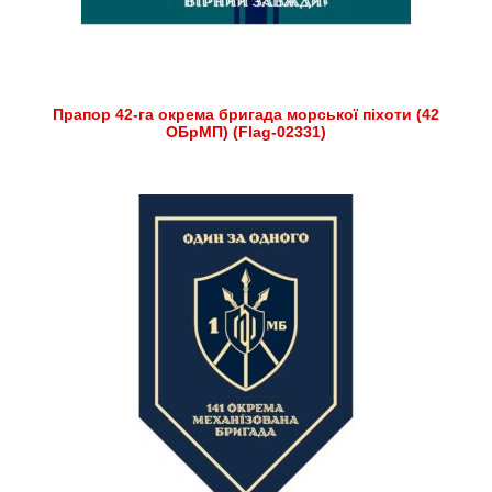
Прапор 42-га окрема бригада морської піхоти (42
ОБрМП) (Flag-02331)