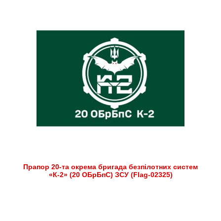
Прапор 20-та окрема бригада безпілотних систем
«К-2» (20 ОБрБпС) ЗСУ (Flag-02325)