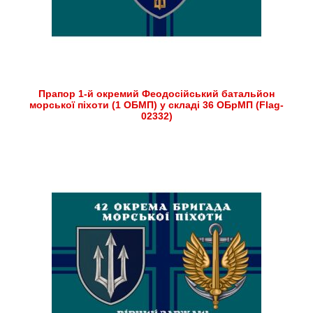
Прапор 1-й окремий Феодосійський батальйон
морської піхоти (1 ОБМП) у складі 36 ОБрМП (Flag-
02332)