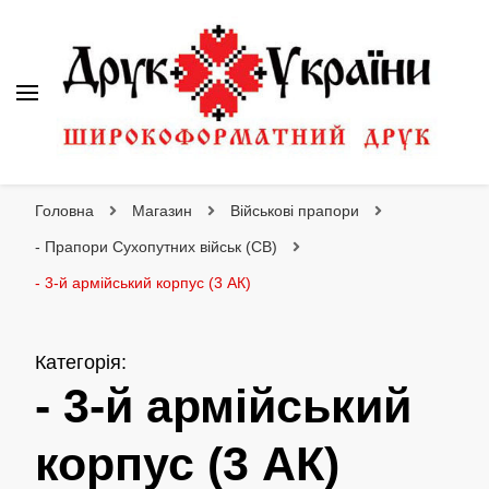
Друк України
Інтернет магазин широкоформатного друку
Головна
Магазин
Військові прапори
- Прапори Сухопутних військ (СВ)
- 3-й армійський корпус (3 АК)
Категорія
:
- 3-й армійський
корпус (3 АК)