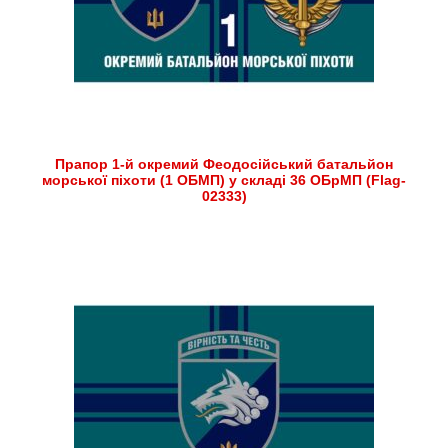
Прапор 1-й окремий Феодосійський батальйон
морської піхоти (1 ОБМП) у складі 36 ОБрМП (Flag-
02333)