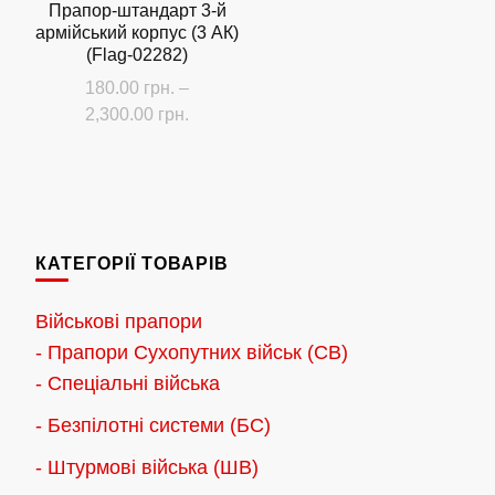
Прапор-штандарт 3-й
армійський корпус (3 АК)
(Flag-02282)
180.00
грн.
–
Діапазон
2,300.00
грн.
цін:
Цей
від
товар
180.00 грн.
має
до
кілька
2,300.00 грн.
КАТЕГОРІЇ ТОВАРІВ
варіантів.
Параметри
Військові прапори
можна
- Прапори Сухопутних військ (СВ)
вибрати
- Спеціальні війська
на
- Безпілотні системи (БС)
сторінці
товару
- Штурмові війська (ШВ)