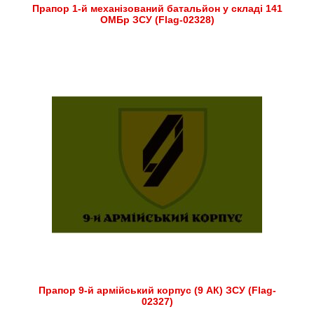
Прапор 1-й механізований батальйон у складі 141
ОМБр ЗСУ (Flag-02328)
Прапор 9-й армійський корпус (9 АК) ЗСУ (Flag-
02327)