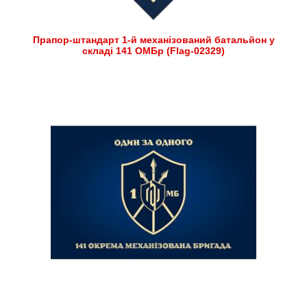
Прапор-штандарт 1-й механізований батальйон у
складі 141 ОМБр (Flag-02329)