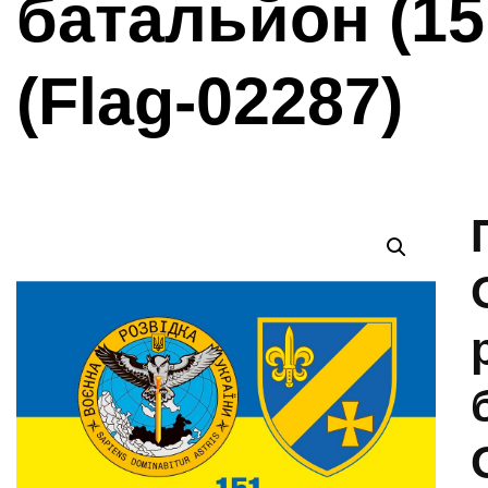
батальйон (1
(Flag-02287)