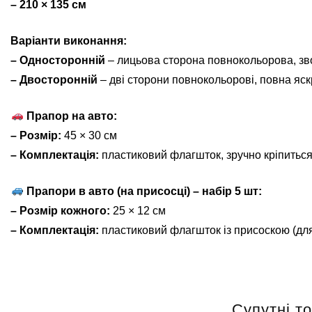
– 210 × 135 см
Варіанти виконання:
– Односторонній
– лицьова сторона повнокольорова, зв
– Двосторонній
– дві сторони повнокольорові, повна яскр
Прапор на авто:
– Розмір:
45 × 30 см
– Комплектація:
пластиковий флагшток, зручно кріпиться
Прапори в авто (на присосці) – набір 5 шт:
– Розмір кожного:
25 × 12 см
– Комплектація:
пластиковий флагшток із присоскою (для
Супутні т