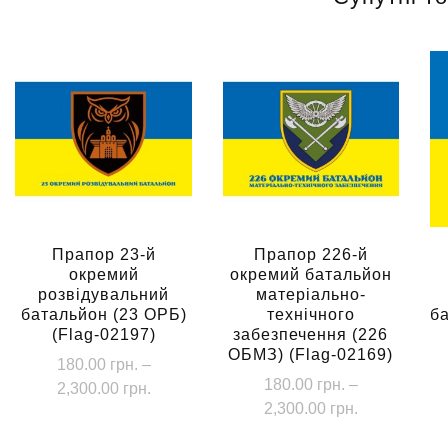
Прапор 23-й
Прапор 226-й
окремий
окремий батальйон
розвідувальний
матеріально-
батальйон (23 ОРБ)
технічного
б
(Flag-02197)
забезпечення (226
ОБМЗ) (Flag-02169)
180.00
грн.
–
180.00
грн.
–
Діапазон
2,300.00
грн.
Діапазон
2,300.00
грн.
цін:
Цей
цін:
від
Цей