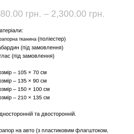
Діапаз
180.00
грн.
–
2,300.00
грн.
цін:
атеріали:
від
(поліестер)
рапорна тканина
абардин
(під замовлення)
180.00 
тлас
(під замовлення)
до
озмір
– 105 × 70 см
2,300.0
озмір
– 135 × 90 см
озмір
– 150 × 100 см
озмір
– 210 × 135 см
дносторонній та двосторонній.
рапор на авто
(з пластиковим флагштоком,