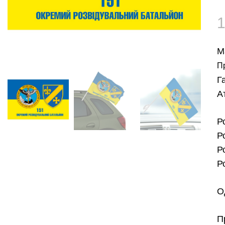
М
П
Г
А
Р
Р
Р
Р
О
П