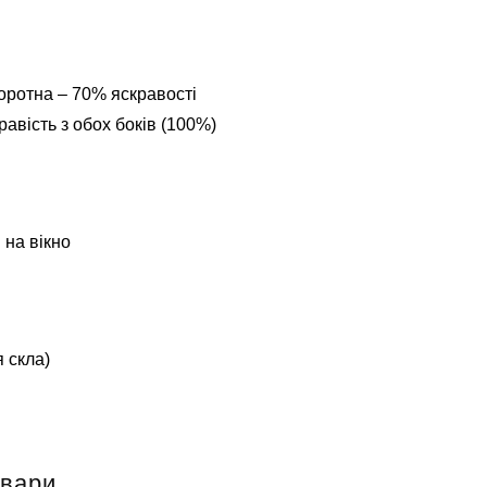
оротна – 70% яскравості
авість з обох боків (100%)
 на вікно
 скла)
овари