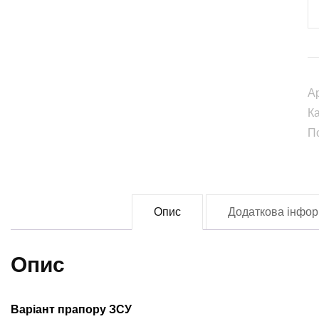
1
й
О
р
А
б
К
(
П
О
(F
0
кі
Опис
Додаткова інфор
Опис
Варіант прапору ЗСУ