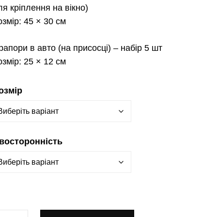
ля кріплення на вікно)
озмір:
45 × 30 см
рапори в авто
(на присосці) – набір 5 шт
озмір:
25 × 12 см
озмір
восторонність
рапор