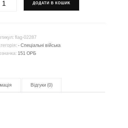
ДОДАТИ В КОШИК
51-
кремий
озвідувальний
ртикул:
flag-02287
атальйон
атегорія:
- Спеціальні війська
151
означка:
151 ОРБ
РБ)
lag-
2287)
лькість
мація
Відгуки (0)