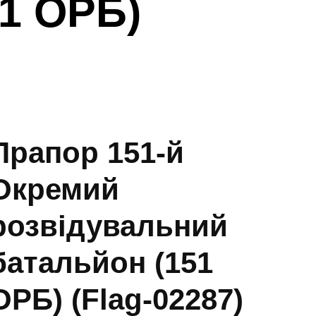
51 ОРБ)
Прапор 151-й
Окремий
розвідувальний
батальйон (151
ОРБ) (Flag-02287)