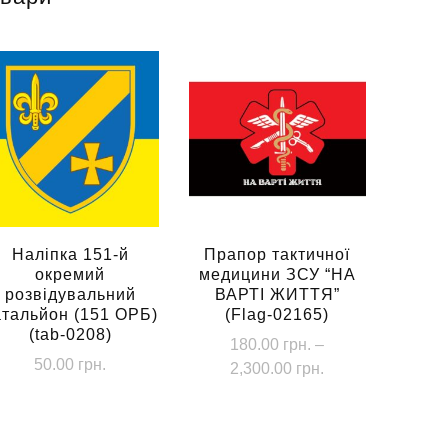
Наліпка 151-й
Прапор тактичної
окремий
медицини ЗСУ “НА
розвідувальний
ВАРТІ ЖИТТЯ”
атальйон (151 ОРБ)
(Flag-02165)
(tab-0208)
180.00
грн.
–
50.00
грн.
Діапазон
2,300.00
грн.
цін:
Цей
від
товар
180.00 грн.