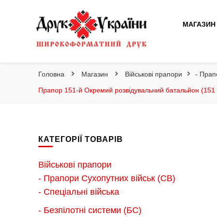
Друк України
МАГАЗИН
Друк України
Інтернет магазин широкоформатного друку
Головна
Магазин
Військові прапори
- Прап
Прапор 151-й Окремий розвідувальний батальйон (151 
КАТЕГОРІЇ ТОВАРІВ
Військові прапори
- Прапори Сухопутних військ (СВ)
- Спеціальні війська
- Безпілотні системи (БС)