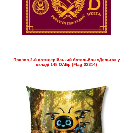
Прапор 2-й артилерійський батальйон «Дельта» у
складі 148 ОАБр (Flag-02314)