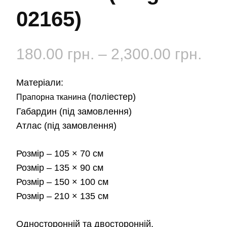
02165)
Діа
180.00
грн.
–
2,300.00
грн.
цін:
Матеріали:
від
(поліестер)
Прапорна тканина
Габардин
(під замовлення)
180
Атлас
(під замовлення)
до
Розмір
– 105 × 70 см
2,3
Розмір
– 135 × 90 см
Розмір
– 150 × 100 см
Розмір
– 210 × 135 см
Односторонній та двосторонній.