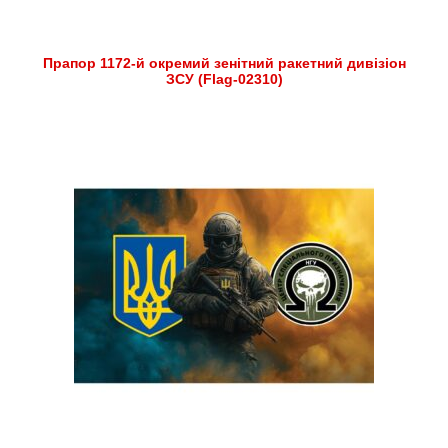
Прапор 1172-й окремий зенітний ракетний дивізіон
ЗСУ (Flag-02310)