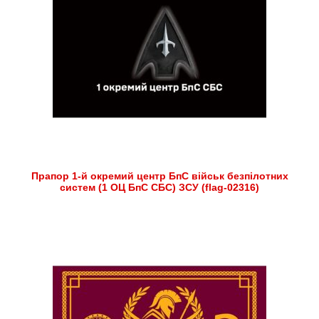
Прапор 1-й окремий центр БпС військ безпілотних
систем (1 ОЦ БпС СБС) ЗСУ (flag-02316)