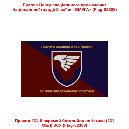
Прапор Центр спеціального призначення
Національної гвардії України «ОМЕГА» (Flag-02308)
Прапор 231-й окремий батальйон логістики (231
ОБЛ) ЗСУ (Flag-02309)