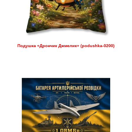
Подушка «Дрончик Джмелик» (podushka-0200)