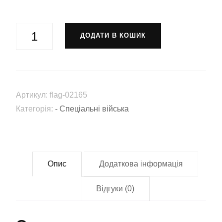
Прапор
ДОДАТИ В КОШИК
тактичної
медицини
ЗСУ
"НА
Артикул:
flag-02165
ВАРТІ
Категорія:
- Спеціальні війська
ЖИТТЯ"
(Flag-
02165)
кількість
Опис
Додаткова інформація
Відгуки (0)