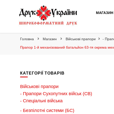
Друк України
МАГАЗИН
Друк України
Інтернет магазин широкоформатного друку
Головна
Магазин
Військові прапори
- Прап
Прапор 1-й механізований батальйон 63-тя окрема мех
КАТЕГОРІЇ ТОВАРІВ
Військові прапори
- Прапори Сухопутних військ (СВ)
- Спеціальні війська
- Безпілотні системи (БС)