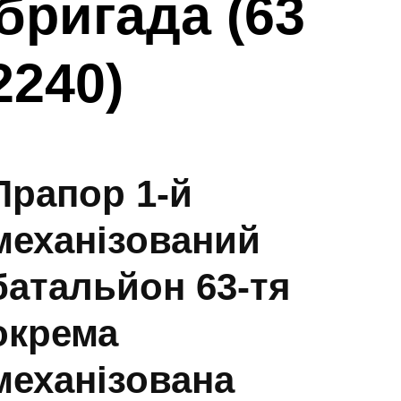
бригада (63
2240)
Прапор 1-й
механізований
батальйон 63-тя
окрема
механізована