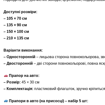
Доступні розміри:
– 105 × 70 см
– 135 × 90 см
– 150 × 100 см
– 210 × 135 см
Варіанти виконання:
– Односторонній
– лицьова сторона повнокольорова, зв
– Двосторонній
– дві сторони повнокольорові, повна яскр
Прапор на авто:
– Розмір:
45 × 30 см
– Комплектація:
пластиковий флагшток, зручно кріпиться
Прапори в авто (на присосці) – набір 5 шт: