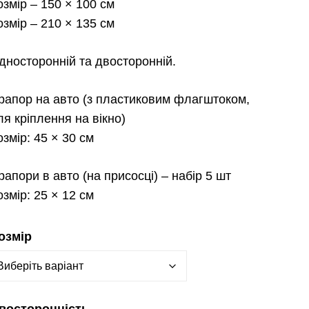
озмір
– 150 × 100 см
озмір
– 210 × 135 см
дносторонній та двосторонній.
рапор на авто
(з пластиковим флагштоком,
ля кріплення на вікно)
озмір:
45 × 30 см
рапори в авто
(на присосці) – набір 5 шт
озмір:
25 × 12 см
озмір
восторонність