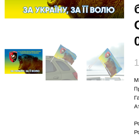
М
П
Г
А
Р
Р