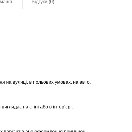
мація
Відгуки (0)
МБр)
lag-
2240)
лькість
ня на вулиці, в польових умовах, на авто.
глядає на стіні або в інтер’єрі.
их варіантів або оформлення приміщень.