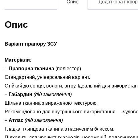
Опис
Додаткова інфор
О
(F
0
Опис
кі
Варіант прапору ЗСУ
Матеріали:
– Прапорна тканина
(поліестер)
Стандартний, універсальний варіант.
Стійкий до сонця, вологи, вітру. Ідеальний для використан
– Габардин
(під замовлення)
Щільна тканина з вираженою текстурою.
Рекомендовано для внутрішнього використання — чудово ви
– Атлас
(під замовлення)
Гладка, глянцева тканина з насиченим блиском.
Підходить для урочистих заходів, церемоній, подарунков