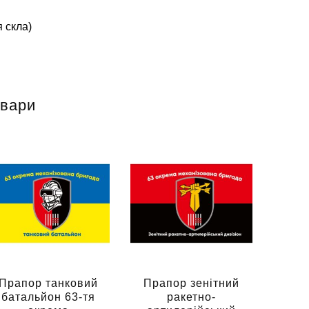
 скла)
овари
Прапор танковий
Прапор зенітний
батальйон 63-тя
ракетно-