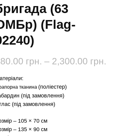
бригада (63
ОМБр) (Flag-
02240)
Діапаз
180.00
грн.
–
2,300.00
грн.
цін:
атеріали:
від
(поліестер)
рапорна тканина
абардин
(під замовлення)
180.00 
тлас
(під замовлення)
до
озмір
– 105 × 70 см
2,300.0
озмір
– 135 × 90 см