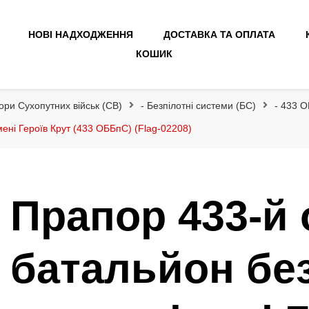
НОВІ НАДХОДЖЕННЯ
ДОСТАВКА ТА ОПЛАТА
КОШИК
ори Сухопутних військ (СВ)
- Безпілотні системи (БС)
- 433 О
ені Героїв Крут (433 ОББпС) (Flag-02208)
Прапор 433-й
батальйон бе