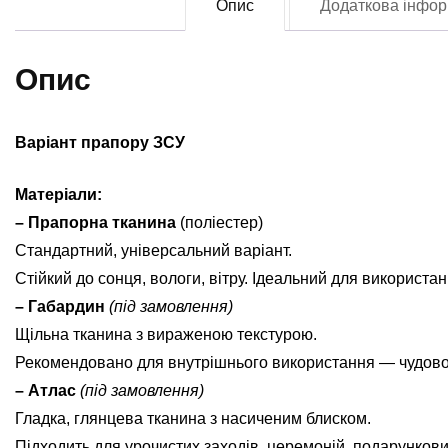
Опис
Додаткова інфор
О
(F
0
Опис
кі
Варіант прапору ЗСУ
Матеріали:
– Прапорна тканина
(поліестер)
Стандартний, універсальний варіант.
Стійкий до сонця, вологи, вітру. Ідеальний для використан
– Габардин
(під замовлення)
Щільна тканина з вираженою текстурою.
Рекомендовано для внутрішнього використання — чудово ви
– Атлас
(під замовлення)
Гладка, глянцева тканина з насиченим блиском.
Підходить для урочистих заходів, церемоній, подарунков