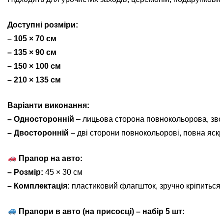
Доступні розміри:
– 105 × 70 см
– 135 × 90 см
– 150 × 100 см
– 210 × 135 см
Варіанти виконання:
– Односторонній
– лицьова сторона повнокольорова, зв
– Двосторонній
– дві сторони повнокольорові, повна яскр
Прапор на авто:
– Розмір:
45 × 30 см
– Комплектація:
пластиковий флагшток, зручно кріпиться
Прапори в авто (на присосці) – набір 5 шт: