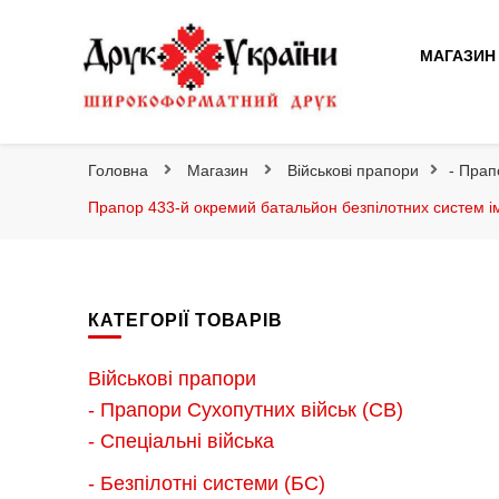
Друк України
МАГАЗИН
Друк України
Інтернет магазин широкоформатного друку
Головна
Магазин
Військові прапори
- Прап
Прапор 433-й окремий батальйон безпілотних систем ім
КАТЕГОРІЇ ТОВАРІВ
Військові прапори
- Прапори Сухопутних військ (СВ)
- Спеціальні війська
- Безпілотні системи (БС)