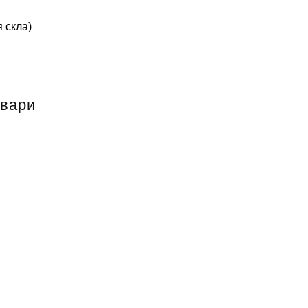
 скла)
овари