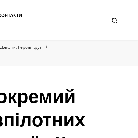
КОНТАКТИ
ББпС ім. Героїв Крут
 окремий
зпілотних