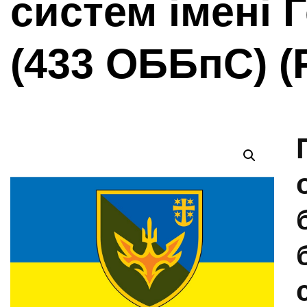
систем імені 
(433 ОББпС) (