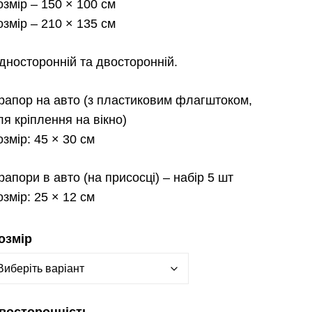
озмір
– 150 × 100 см
озмір
– 210 × 135 см
дносторонній та двосторонній.
рапор на авто
(з пластиковим флагштоком,
ля кріплення на вікно)
озмір:
45 × 30 см
рапори в авто
(на присосці) – набір 5 шт
озмір:
25 × 12 см
озмір
восторонність