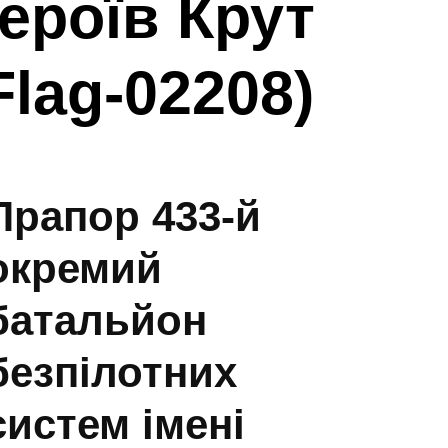
Героїв Крут
Flag-02208)
Прапор 433-й
окремий
батальйон
безпілотних
систем імені