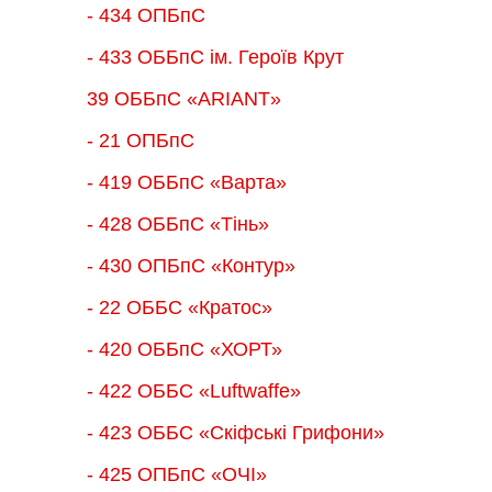
- 434 ОПБпС
- 433 ОББпС ім. Героїв Крут
39 ОББпС «ARIANT»
- 21 ОПБпС
- 419 ОББпС «Варта»
- 428 ОББпС «Тінь»
- 430 ОПБпС «Контур»
- 22 ОББС «Кратос»
- 420 ОББпС «ХОРТ»
- 422 ОББС «Luftwaffe»
- 423 ОББС «Скіфські Грифони»
- 425 ОПБпС «ОЧІ»