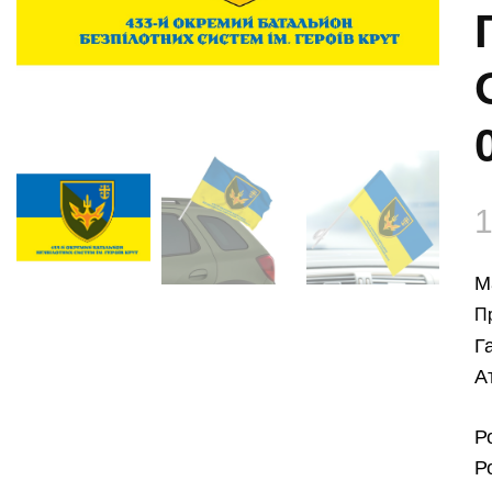
М
П
Г
А
Р
Р