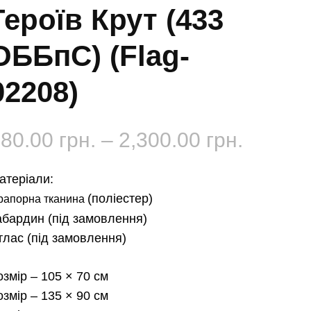
Героїв Крут (433
ОББпС) (Flag-
02208)
Діапаз
180.00
грн.
–
2,300.00
грн.
цін:
атеріали:
від
(поліестер)
рапорна тканина
абардин
(під замовлення)
180.00 
тлас
(під замовлення)
до
озмір
– 105 × 70 см
2,300.0
озмір
– 135 × 90 см