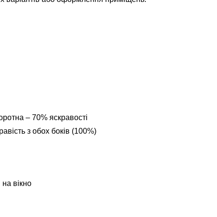
оротна – 70% яскравості
авість з обох боків (100%)
 на вікно