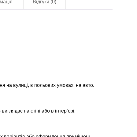
мація
Відгуки (0)
ББпС)
lag-
2208)
лькість
ня на вулиці, в польових умовах, на авто.
глядає на стіні або в інтер’єрі.
их варіантів або оформлення приміщень.