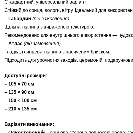
Стандартний, універсальний варіант.
Стійкий до сонця, вологи, вітру. Ідеальний для використан
– Габардин
(під замовлення)
Щільна тканина з вираженою текстурою.
Рекомендовано для внутрішнього використання — чудово ви
– Атлас
(під замовлення)
Гладка, глянцева тканина з насиченим блиском.
Підходить для урочистих заходів, церемоній, подарунков
Доступні розміри:
– 105 × 70 см
– 135 × 90 см
– 150 × 100 см
– 210 × 135 см
Варіанти виконання:
– Односторонній
– лицьова сторона повнокольорова, зв