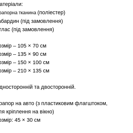
цін:
атеріали:
від
(поліестер)
рапорна тканина
абардин
(під замовлення)
180.00 
тлас
(під замовлення)
до
озмір
– 105 × 70 см
2,300.0
озмір
– 135 × 90 см
озмір
– 150 × 100 см
озмір
– 210 × 135 см
дносторонній та двосторонній.
рапор на авто
(з пластиковим флагштоком,
ля кріплення на вікно)
озмір:
45 × 30 см