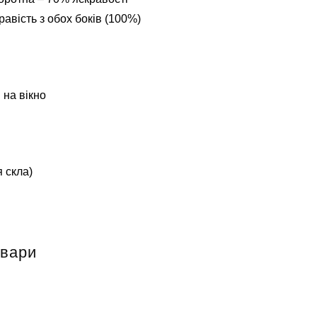
авість з обох боків (100%)
 на вікно
 скла)
овари