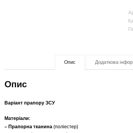
в
А
м
К
К
П
б
ім
К
П
Опис
Додаткова інфор
(
О
(F
Опис
0
кі
Варіант прапору ЗСУ
Матеріали:
– Прапорна тканина
(поліестер)