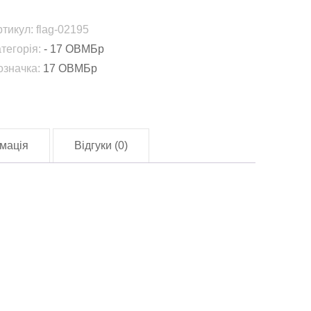
ажка
ртикул:
flag-02195
еханізована
атегорія:
- 17 ОВМБр
риворізька
означка:
17 ОВМБр
ригада
ені
остянтина
естушка
мація
Відгуки (0)
17
ВМБр)
lag-
2195)
лькість