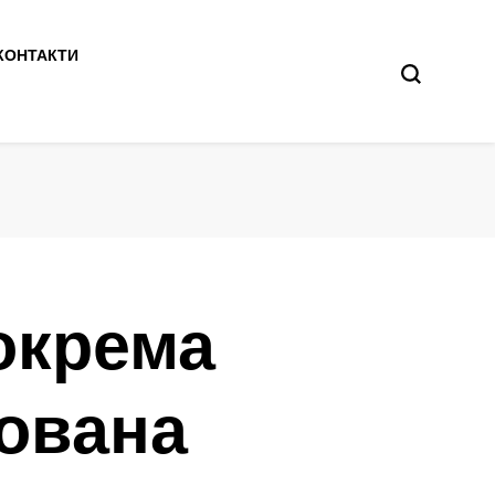
КОНТАКТИ
окрема
зована