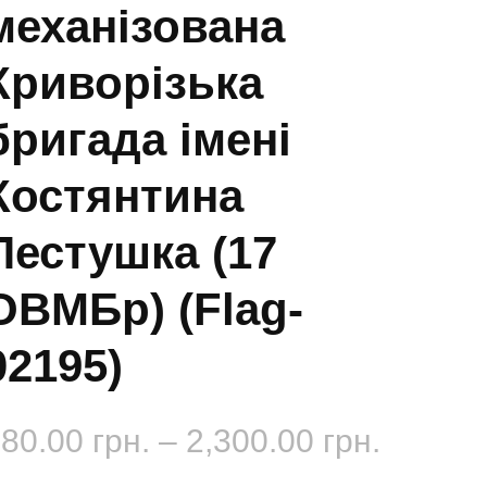
механізована
Криворізька
бригада імені
Костянтина
Пестушка (17
ОВМБр) (Flag-
02195)
Діапаз
180.00
грн.
–
2,300.00
грн.