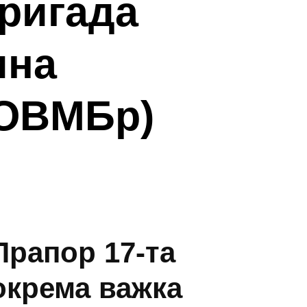
бригада
ина
 ОВМБр)
Прапор 17-та
окрема важка