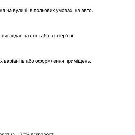
ня на вулиці, в польових умовах, на авто.
глядає на стіні або в інтер’єрі.
их варіантів або оформлення приміщень.
оротна – 70% яскравості