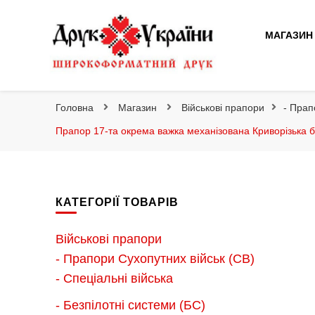
Друк України
МАГАЗИН
Друк України
Інтернет магазин широкоформатного друку
Головна
Магазин
Військові прапори
- Прап
Прапор 17-та окрема важка механізована Криворізька б
КАТЕГОРІЇ ТОВАРІВ
Військові прапори
- Прапори Сухопутних військ (СВ)
- Спеціальні війська
- Безпілотні системи (БС)