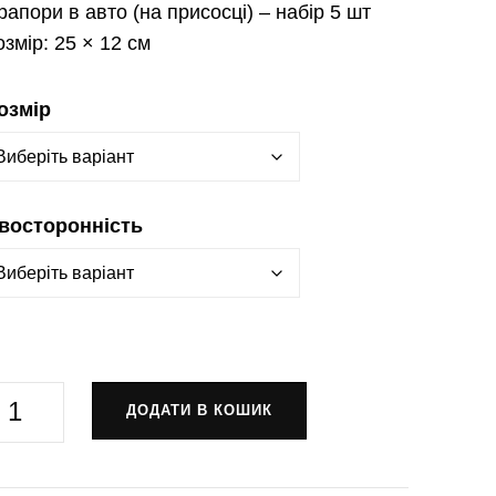
рапори в авто
(на присосці) – набір 5 шт
озмір:
25 × 12 см
озмір
восторонність
рапор
ДОДАТИ В КОШИК
7-
а
крема