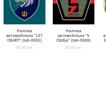
Наліпка
Наліпка
автомобільна “137
автомобільна “5
а
ОБМП” (tab-0091)
ОШБр” (tab-0069)
3
50.00
грн.
50.00
грн.