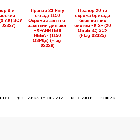
ор 9-й
Прапор 23 РБ у
Прапор 20-та
йський
складі 1150
окрема бригада
(9 АК) ЗСУ
Окремий зенітно-
безпілотних
g-02327)
ракетний дивізіон
систем «К-2» (20
«ХРАНИТЕЛІ
ОБрБпС) ЗСУ
НЕБА» (1150
(Flag-02325)
ОЗРДн) (Flag-
02326)
ЕННЯ
ДОСТАВКА ТА ОПЛАТА
КОНТАКТИ
КОШИК