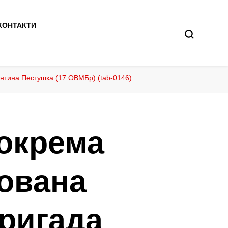
КОНТАКТИ
янтина Пестушка (17 ОВМБр) (tab-0146)
 окрема
зована
бригада