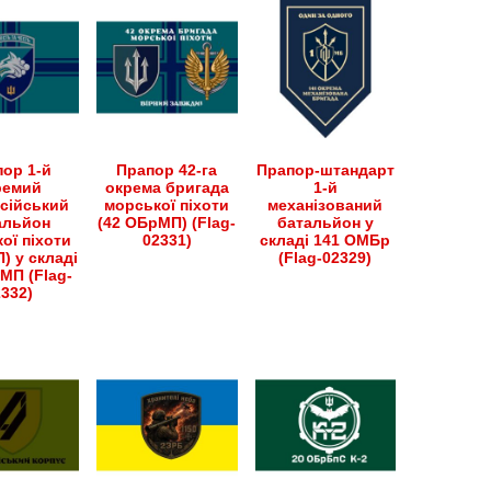
ор 1-й
Прапор 42-га
Прапор-штандарт
ремий
окрема бригада
1-й
сійський
морської піхоти
механізований
альйон
(42 ОБрМП) (Flag-
батальйон у
ої піхоти
02331)
складі 141 ОМБр
) у складі
(Flag-02329)
МП (Flag-
2332)