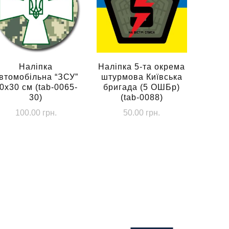
Наліпка
Наліпка 5-та окрема
втомобільна “ЗСУ”
штурмова Київська
0х30 см (tab-0065-
бригада (5 ОШБр)
30)
(tab-0088)
100.00
грн.
50.00
грн.