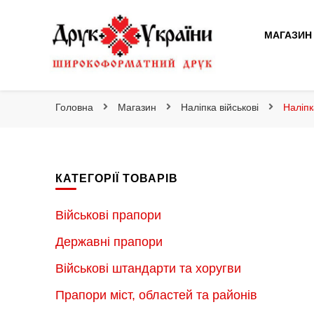
Друк України
МАГАЗИН
Друк України
Інтернет магазин широкоформатного друку
Головна
Магазин
Наліпка військові
Наліпк
КАТЕГОРІЇ ТОВАРІВ
Військові прапори
Державні прапори
Військові штандарти та хоругви
Прапори міст, областей та районів