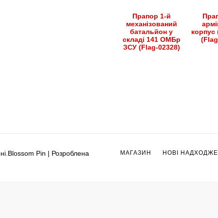
Прапор 1-й
Прап
механізований
армі
батальйон у
корпус 
складі 141 ОМБр
(Fla
ЗСУ (Flag-02328)
ні.
Blossom Pin | Розроблена
МАГАЗИН
НОВІ НАДХОДЖ