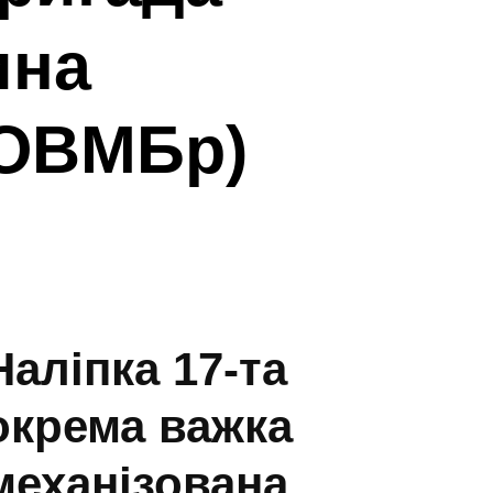
ина
 ОВМБр)
Наліпка 17-та
окрема важка
механізована