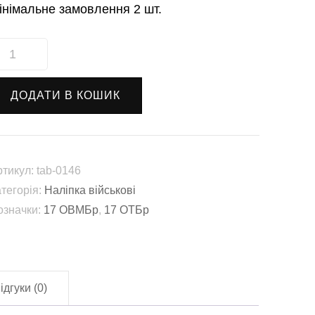
інімальне замовлення 2 шт.
аліпка
7-
а
ДОДАТИ В КОШИК
крема
ажка
еханізована
риворізька
ртикул:
tab-0146
ригада
атегорія:
Наліпка військові
ені
означки:
17 ОВМБр
,
17 ОТБр
остянтина
естушка
17
ВМБр)
ідгуки (0)
ab-