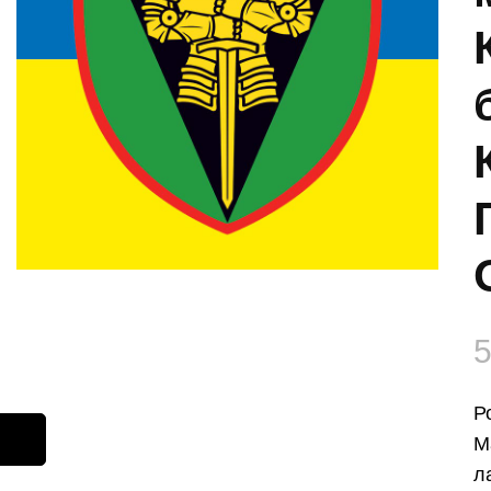
Р
М
л