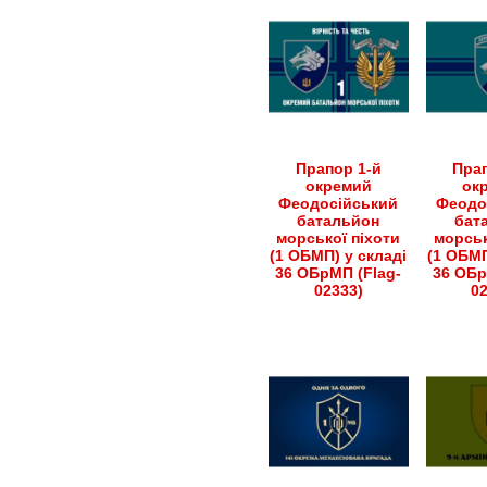
Прапор 1-й
Прап
окремий
ок
Феодосійський
Феодо
батальйон
бат
морської піхоти
морськ
(1 ОБМП) у складі
(1 ОБМП
36 ОБрМП (Flag-
36 ОБр
02333)
0