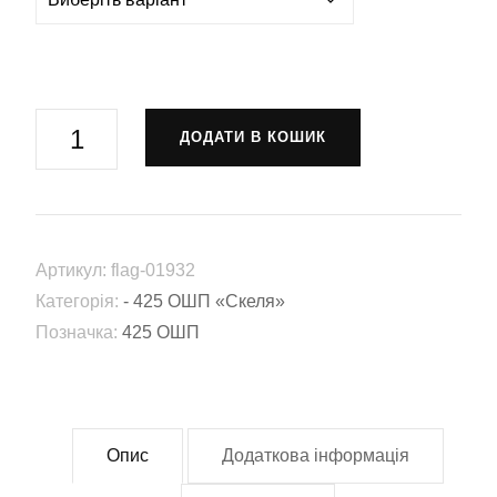
Прапор
ДОДАТИ В КОШИК
425
Окремий
штурмовий
полк
Артикул:
flag-01932
«Скеля»
Категорія:
- 425 ОШП «Скеля»
(425
Позначка:
425 ОШП
ОШП)
ЗСУ
(Flag-
01932)
Опис
Додаткова інформація
кількість