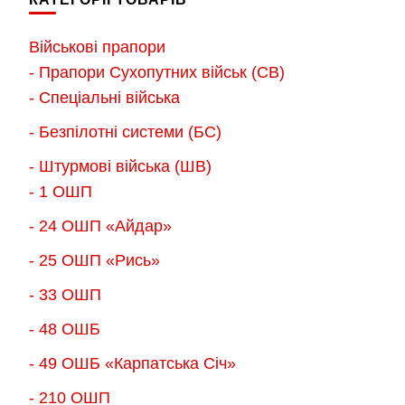
варіантів.
варіантів.
Параметри
Параметри
Військові прапори
можна
можна
- Прапори Сухопутних військ (СВ)
вибрати
вибрати
- Спеціальні війська
на
на
- Безпілотні системи (БС)
сторінці
сторінці
товару
товару
- Штурмові війська (ШВ)
- 1 ОШП
- 24 ОШП «Айдар»
- 25 ОШП «Рись»
- 33 ОШП
- 48 ОШБ
- 49 ОШБ «Карпатська Січ»
- 210 ОШП