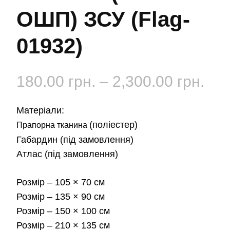
ОШП) ЗСУ (Flag-
01932)
Діа
180.00
грн.
–
2,300.00
грн.
цін:
Матеріали:
від
(поліестер)
Прапорна тканина
Габардин
(під замовлення)
180
Атлас
(під замовлення)
до
Розмір
– 105 × 70 см
2,3
Розмір
– 135 × 90 см
Розмір
– 150 × 100 см
Розмір
– 210 × 135 см