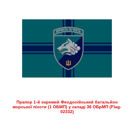
Прапор 1-й окремий Феодосійський батальйон
морської піхоти (1 ОБМП) у складі 36 ОБрМП (Flag-
02332)