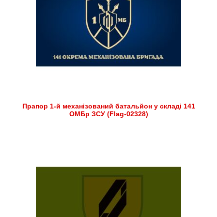
Прапор 1-й механізований батальйон у складі 141
ОМБр ЗСУ (Flag-02328)