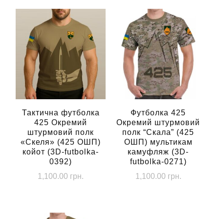
Тактична футболка
Футболка 425
425 Окремий
Окремий штурмовий
штурмовий полк
полк “Скала” (425
«Скеля» (425 ОШП)
ОШП) мультикам
койот (3D-futbolka-
камуфляж (3D-
0392)
futbolka-0271)
1,100.00
грн.
1,100.00
грн.
Цей
Цей
товар
товар