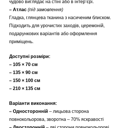
чудово виглядає на стіні або в інтер’єрі.
– Атлас
(під замовлення)
Гладка, глянцева тканина з насиченим блиском.
Підходить для урочистих заходів, церемоній,
подарункових варіантів або оформлення
приміщень.
Доступні розміри:
– 105 × 70 см
– 135 × 90 см
– 150 × 100 см
– 210 × 135 см
Варіанти виконання:
– Односторонній
– лицьова сторона
повнокольорова, зворотна – 70% яскравості
– Двосторонній
– дві сторони повнокольорові,