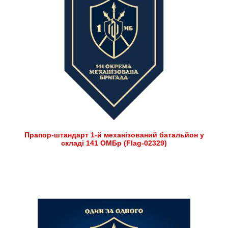
Прапор-штандарт 1-й механізований батальйон у
складі 141 ОМБр (Flag-02329)