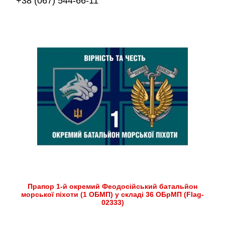
+38 (067) 544-66-11
Прапор 1-й окремий Феодосійський батальйон
морської піхоти (1 ОБМП) у складі 36 ОБрМП (Flag-
02333)