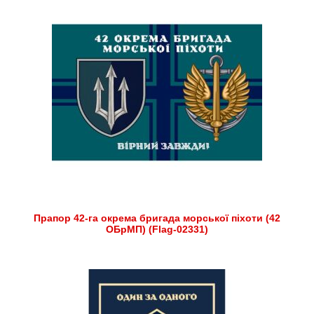
Прапор 42-га окрема бригада морської піхоти (42
ОБрМП) (Flag-02331)