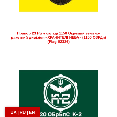
Прапор 23 РБ у складі 1150 Окремий зенітно-
ракетний дивізіон «ХРАНИТЕЛІ НЕБА» (1150 ОЗРДн)
(Flag-02326)
UA | RU | EN