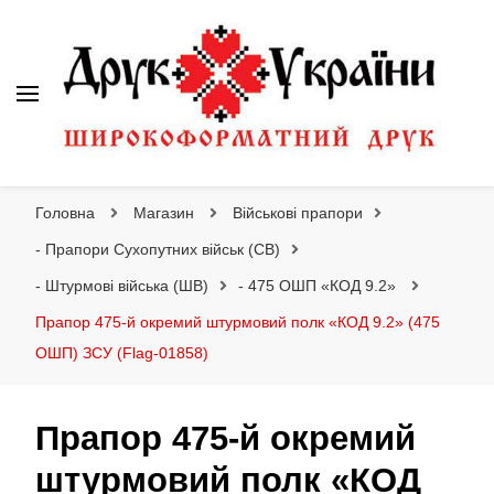
Друк України
Інтернет магазин широкоформатного друку
Головна
Магазин
Військові прапори
- Прапори Сухопутних військ (СВ)
- Штурмові війська (ШВ)
- 475 ОШП «КОД 9.2»
Прапор 475-й окремий штурмовий полк «КОД 9.2» (475
ОШП) ЗСУ (Flag-01858)
Прапор 475-й окремий
штурмовий полк «КОД