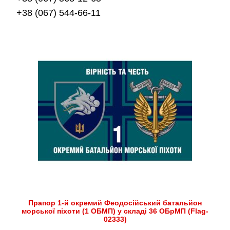
+38 (067) 544-66-11
Прапор 1-й окремий Феодосійський батальйон
морської піхоти (1 ОБМП) у складі 36 ОБрМП (Flag-
02333)