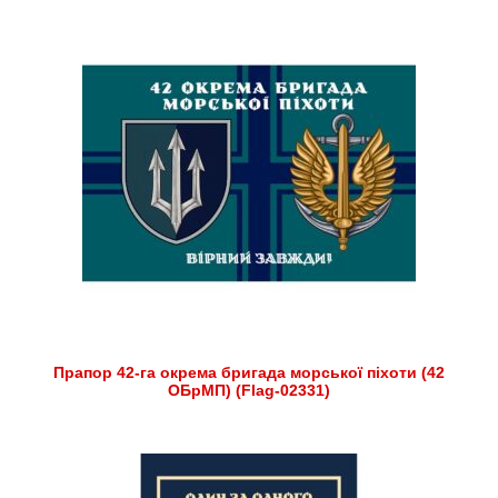
Прапор 42-га окрема бригада морської піхоти (42
ОБрМП) (Flag-02331)