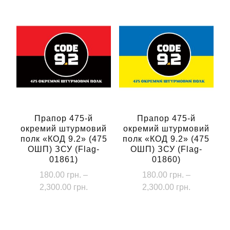
Прапор 475-й
Прапор 475-й
окремий штурмовий
окремий штурмовий
полк «КОД 9.2» (475
полк «КОД 9.2» (475
ОШП) ЗСУ (Flag-
ОШП) ЗСУ (Flag-
01861)
01860)
180.00
грн.
–
180.00
грн.
–
Діапазон
Діапазон
2,300.00
грн.
2,300.00
грн.
цін:
цін:
Цей
Цей
від
від
товар
товар
180.00 грн.
180.00 грн