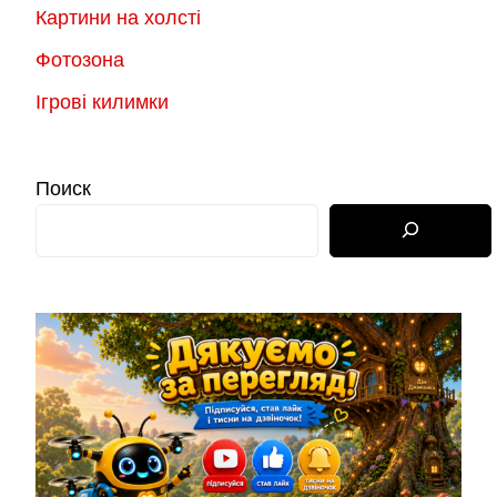
Картини на холсті
Фотозона
Ігрові килимки
Поиск