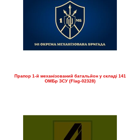
Прапор 1-й механізований батальйон у складі 141
ОМБр ЗСУ (Flag-02328)