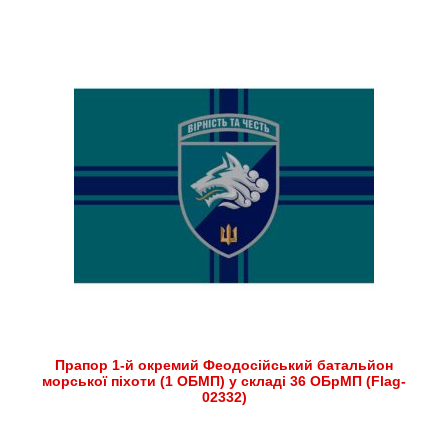
Прапор 1-й окремий Феодосійський батальйон
морської піхоти (1 ОБМП) у складі 36 ОБрМП (Flag-
02332)