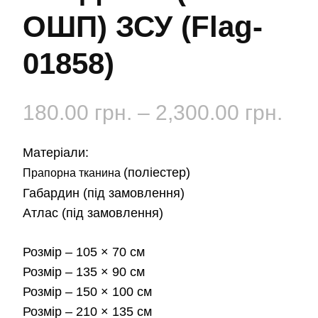
ОШП) ЗСУ (Flag-
01858)
Діа
180.00
грн.
–
2,300.00
грн.
цін:
Матеріали:
від
(поліестер)
Прапорна тканина
Габардин
(під замовлення)
180
Атлас
(під замовлення)
до
Розмір
– 105 × 70 см
2,3
Розмір
– 135 × 90 см
Розмір
– 150 × 100 см
Розмір
– 210 × 135 см