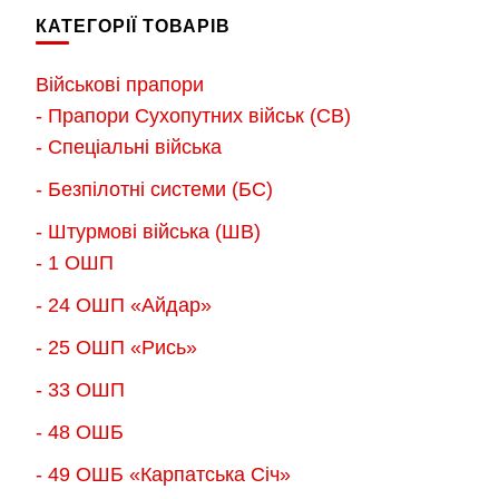
кілька
кілька
2,300.00 грн.
2,300.00 г
КАТЕГОРІЇ ТОВАРІВ
варіантів.
варіантів.
Параметри
Параметри
Військові прапори
можна
можна
- Прапори Сухопутних військ (СВ)
вибрати
вибрати
- Спеціальні війська
на
на
- Безпілотні системи (БС)
сторінці
сторінці
товару
товару
- Штурмові війська (ШВ)
- 1 ОШП
- 24 ОШП «Айдар»
- 25 ОШП «Рись»
- 33 ОШП
- 48 ОШБ
- 49 ОШБ «Карпатська Січ»