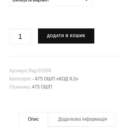
Прапор
ДОДАТИ В КОШИК
475-
й
окремий
штурмовий
Артикул:
flag-01858
полк
Категорія:
- 475 ОШП «КОД 9.2»
«КОД
Позначка:
475 ОШП
9.2»
(475
ОШП)
ЗСУ
Опис
Додаткова інформація
(Flag-
01858)