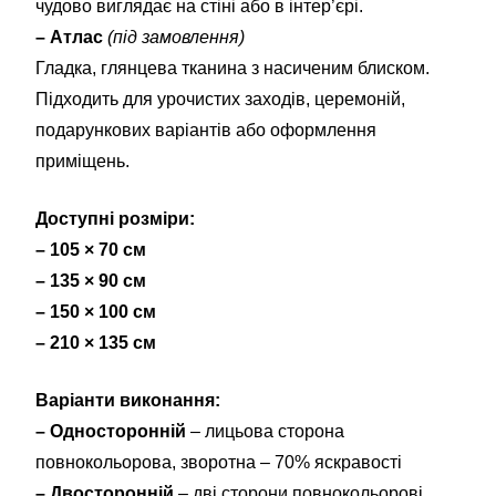
чудово виглядає на стіні або в інтер’єрі.
– Атлас
(під замовлення)
Гладка, глянцева тканина з насиченим блиском.
Підходить для урочистих заходів, церемоній,
подарункових варіантів або оформлення
приміщень.
Доступні розміри:
– 105 × 70 см
– 135 × 90 см
– 150 × 100 см
– 210 × 135 см
Варіанти виконання:
– Односторонній
– лицьова сторона
повнокольорова, зворотна – 70% яскравості
– Двосторонній
– дві сторони повнокольорові,