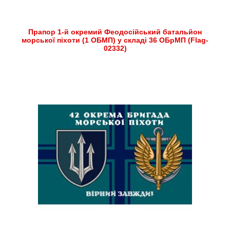
Прапор 1-й окремий Феодосійський батальйон
морської піхоти (1 ОБМП) у складі 36 ОБрМП (Flag-
02332)