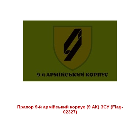
Прапор 9-й армійський корпус (9 АК) ЗСУ (Flag-
02327)