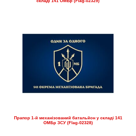
складі 141 ОМБр (Flag-02329)
Прапор 1-й механізований батальйон у складі 141
ОМБр ЗСУ (Flag-02328)