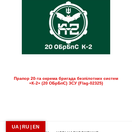
Прапор 20-та окрема бригада безпілотних систем
«К-2» (20 ОБрБпС) ЗСУ (Flag-02325)
UA | RU | EN