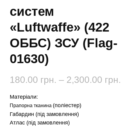
систем
«Luftwaffe» (422
ОББС) ЗСУ (Flag-
01630)
Діа
180.00
грн.
–
2,300.00
грн.
цін:
Матеріали:
від
(поліестер)
Прапорна тканина
Габардин
(під замовлення)
180
Атлас
(під замовлення)
до