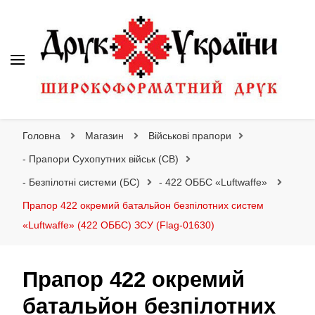
Друк України
Інтернет магазин широкоформатного друку
Головна
Магазин
Військові прапори
- Прапори Сухопутних військ (СВ)
- Безпілотні системи (БС)
- 422 ОББС «Luftwaffe»
Прапор 422 окремий батальйон безпілотних систем
«Luftwaffe» (422 ОББС) ЗСУ (Flag-01630)
Прапор 422 окремий
батальйон безпілотних