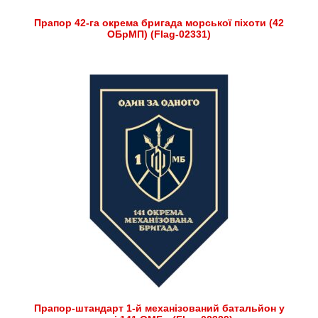
Прапор 42-га окрема бригада морської піхоти (42
ОБрМП) (Flag-02331)
Прапор-штандарт 1-й механізований батальйон у