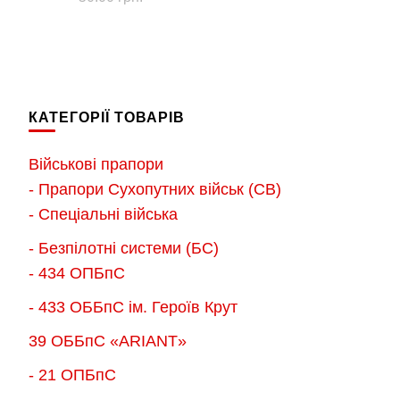
КАТЕГОРІЇ ТОВАРІВ
Військові прапори
- Прапори Сухопутних військ (СВ)
- Спеціальні війська
- Безпілотні системи (БС)
- 434 ОПБпС
- 433 ОББпС ім. Героїв Крут
39 ОББпС «ARIANT»
- 21 ОПБпС