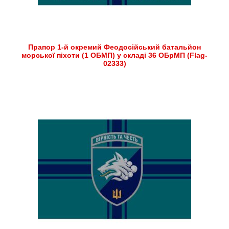
Прапор 1-й окремий Феодосійський батальйон
морської піхоти (1 ОБМП) у складі 36 ОБрМП (Flag-
02333)