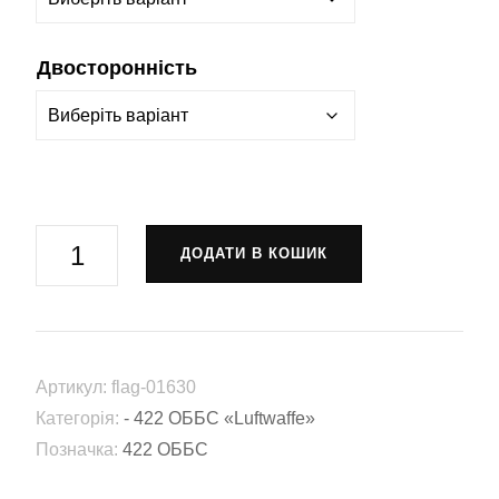
Двосторонність
Прапор
ДОДАТИ В КОШИК
422
окремий
батальйон
безпілотних
Артикул:
flag-01630
систем
Категорія:
- 422 ОББС «Luftwaffe»
«Luftwaffe»
Позначка:
422 ОББС
(422
ОББС)