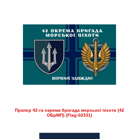
Прапор 42-га окрема бригада морської піхоти (42
ОБрМП) (Flag-02331)