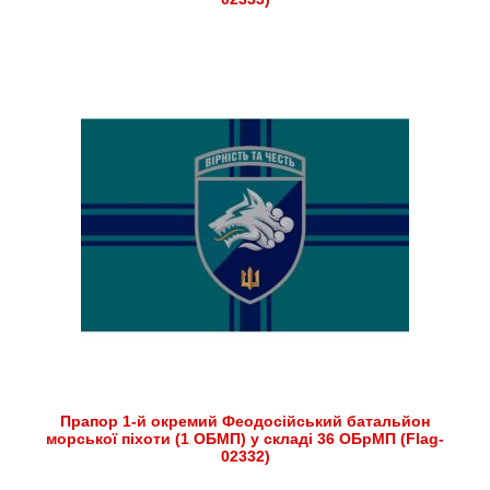
Прапор 1-й окремий Феодосійський батальйон
морської піхоти (1 ОБМП) у складі 36 ОБрМП (Flag-
02332)