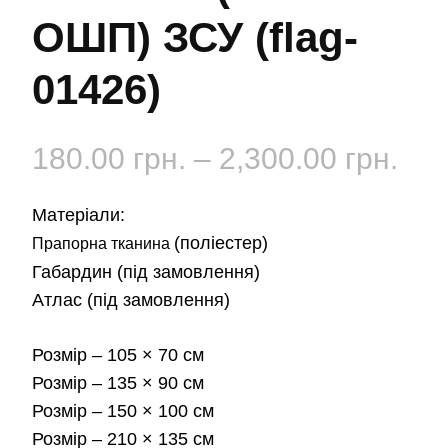
ОШП) ЗСУ (flag-
01426)
Діа
180.00
грн.
–
2,300.00
грн.
цін:
Матеріали:
від
(поліестер)
Прапорна тканина
Габардин
(під замовлення)
180
Атлас
(під замовлення)
до
Розмір
– 105 × 70 см
2,3
Розмір
– 135 × 90 см
Розмір
– 150 × 100 см
Розмір
– 210 × 135 см