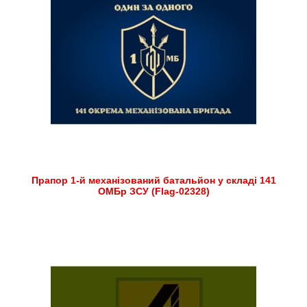
Прапор 1-й механізований батальйон у складі 141
ОМБр ЗСУ (Flag-02328)