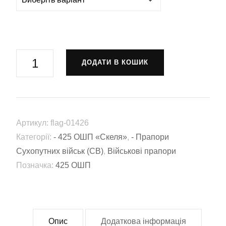
Прапор
ДОДАТИ В КОШИК
425
Окремий
штурмовий
полк
Артикул:
flag-01426
«Скеля»
Категорії:
- 425 ОШП «Скеля»
,
- Прапори
(425
Сухопутних військ (СВ)
,
Військові прапори
ОШП)
Позначка:
425 ОШП
ЗСУ
(flag-
01426)
кількість
Опис
Додаткова інформація