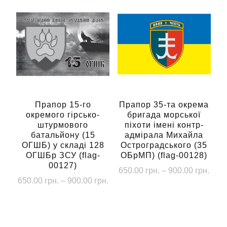
має
має
до
до
кілька
кілька
900.00 грн.
900.
варіантів.
варіантів.
Параметри
Параметри
можна
можна
вибрати
вибрати
на
на
сторінці
сторінці
Прапор 15-го
Прапор 35-та окрема
окремого гірсько-
бригада морської
товару
товару
штурмового
піхоти імені контр-
батальйону (15
адмірала Михайла
ОГШБ) у складі 128
Остроградського (35
ОГШБр ЗСУ (flag-
ОБрМП) (flag-00128)
00127)
Діап
650.00
грн.
–
900.00
грн.
Діапазон
650.00
грн.
–
900.00
грн.
цін:
Цей
цін:
від
Цей
товар
від
650.
товар
має
650.00 грн.
до
має