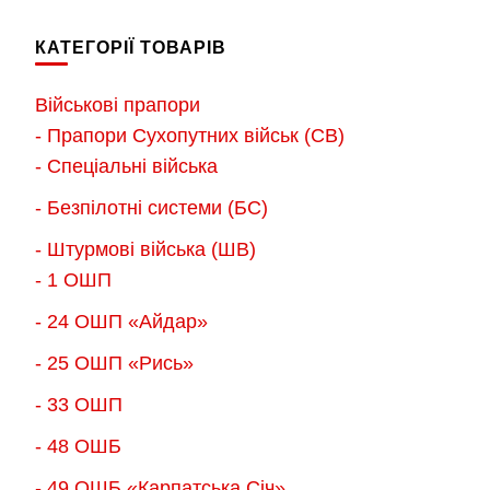
до
кілька
900.
кілька
900.00 грн.
варіантів.
КАТЕГОРІЇ ТОВАРІВ
варіантів.
Параметри
Параметри
можна
Військові прапори
можна
вибрати
- Прапори Сухопутних військ (СВ)
вибрати
на
- Спеціальні війська
на
сторінці
- Безпілотні системи (БС)
сторінці
товару
товару
- Штурмові війська (ШВ)
- 1 ОШП
- 24 ОШП «Айдар»
- 25 ОШП «Рись»
- 33 ОШП
- 48 ОШБ
- 49 ОШБ «Карпатська Січ»