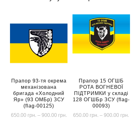
Прапор 93-тя окрема
Прапор 15 ОГШБ
механізована
РОТА ВОГНЕВОЇ
бригада «Холодний
ПІДТРИМКИ у складі
Яр» (93 ОМБр) ЗСУ
128 ОГШБр ЗСУ (flag-
(flag-00125)
00093)
Діапазон
Діап
650.00
грн.
–
900.00
грн.
650.00
грн.
–
900.00
грн.
цін:
цін:
Цей
Цей
від
від
товар
товар
650.00 грн.
650.