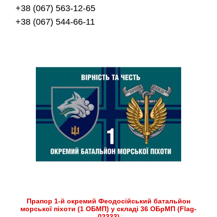
+38 (067) 563-12-65
+38 (067) 544-66-11
Прапор 1-й окремий Феодосійський батальйон
морської піхоти (1 ОБМП) у складі 36 ОБрМП (Flag-
02333)