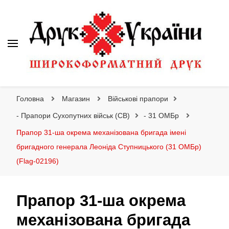
Друк України
Інтернет магазин широкоформатного друку
Головна
Магазин
Військові прапори
- Прапори Сухопутних військ (СВ)
- 31 ОМБр
Прапор 31-ша окрема механізована бригада імені
бригадного генерала Леоніда Ступницького (31 ОМБр)
(Flag-02196)
Прапор 31-ша окрема
механізована бригада