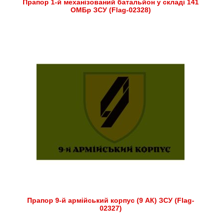
Прапор 1-й механізований батальйон у складі 141
ОМБр ЗСУ (Flag-02328)
Прапор 9-й армійський корпус (9 АК) ЗСУ (Flag-
02327)