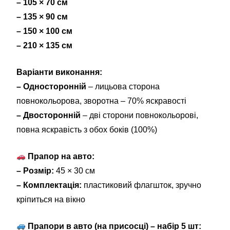
– 105 × 70 см
– 135 × 90 см
– 150 × 100 см
– 210 × 135 см
Варіанти виконання:
– Односторонній
– лицьова сторона
повнокольорова, зворотна – 70% яскравості
– Двосторонній
– дві сторони повнокольорові,
повна яскравість з обох боків (100%)
Прапор на авто:
– Розмір:
45 × 30 см
– Комплектація:
пластиковий флагшток, зручно
кріпиться на вікно
Прапори в авто (на присосці) – набір 5 шт: