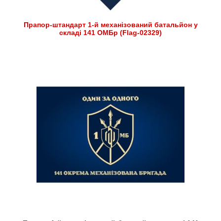
Прапор-штандарт 1-й механізований батальйон у
складі 141 ОМБр (Flag-02329)