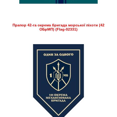
Прапор 42-га окрема бригада морської піхоти (42
ОБрМП) (Flag-02331)