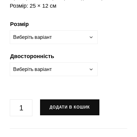
Розмір:
25 × 12 см
Розмір
Двосторонність
Прапор
ДОДАТИ В КОШИК
31-
ша
окрема