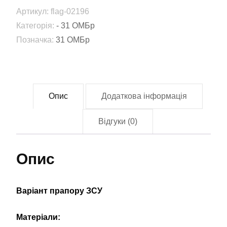
механізована
Артикул:
flag-02196
бригада
Категорія:
- 31 ОМБр
імені
Позначка:
31 ОМБр
бригадного
генерала
Леоніда
Ступницького
Опис
Додаткова інформація
(31
ОМБр)
Відгуки (0)
(Flag-
02196)
Опис
кількість
Варіант прапору ЗСУ
Матеріали: