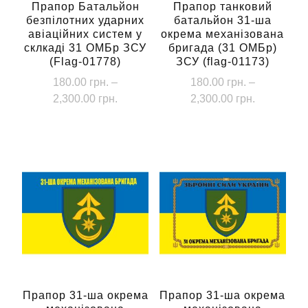
Прапор Батальйон
Прапор танковий
безпілотних ударних
батальйон 31-ша
авіаційних систем у
окрема механізована
склкаді 31 ОМБр ЗСУ
бригада (31 ОМБр)
(Flag-01778)
ЗСУ (flag-01173)
180.00
грн.
–
180.00
грн.
–
Діапазон
Діапазон
2,300.00
грн.
2,300.00
грн.
цін:
цін:
Цей
Цей
від
від
товар
товар
180.00 грн.
180.00 грн
має
має
до
до
кілька
кілька
2,300.00 грн.
2,300.00 г
варіантів.
варіантів.
Параметри
Параметри
можна
можна
вибрати
вибрати
на
на
сторінці
сторінці
Прапор 31-ша окрема
Прапор 31-ша окрема