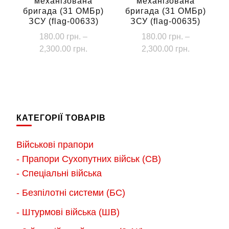
механізована
механізована
товару
товару
бригада (31 ОМБр)
бригада (31 ОМБр)
ЗСУ (flag-00633)
ЗСУ (flag-00635)
180.00
грн.
–
180.00
грн.
–
Діапазон
Діапазон
2,300.00
грн.
2,300.00
грн.
цін:
цін:
Цей
Цей
від
від
товар
товар
180.00 грн.
180.00 грн
має
має
до
до
кілька
кілька
2,300.00 грн.
2,300.00 г
КАТЕГОРІЇ ТОВАРІВ
варіантів.
варіантів.
Параметри
Параметри
Військові прапори
можна
можна
- Прапори Сухопутних військ (СВ)
вибрати
вибрати
- Спеціальні війська
на
на
- Безпілотні системи (БС)
сторінці
сторінці
товару
товару
- Штурмові війська (ШВ)