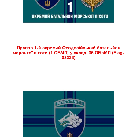
Прапор 1-й окремий Феодосійський батальйон
морської піхоти (1 ОБМП) у складі 36 ОБрМП (Flag-
02333)