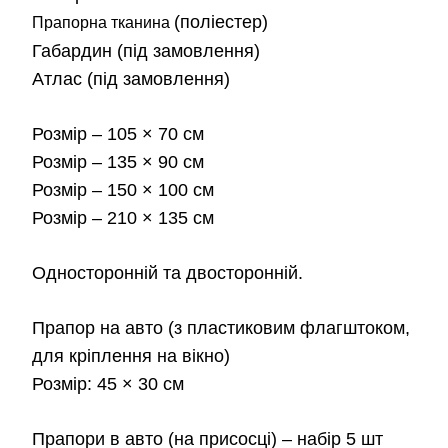
від
(поліестер)
Прапорна тканина
Габардин
(під замовлення)
180
Атлас
(під замовлення)
до
Розмір
– 105 × 70 см
2,3
Розмір
– 135 × 90 см
Розмір
– 150 × 100 см
Розмір
– 210 × 135 см
Односторонній та двосторонній.
Прапор на авто
(з пластиковим флагштоком,
для кріплення на вікно)
Розмір:
45 × 30 см
Прапори в авто
(на присосці) – набір 5 шт