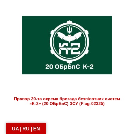
Прапор 20-та окрема бригада безпілотних систем
«К-2» (20 ОБрБпС) ЗСУ (Flag-02325)
UA | RU | EN