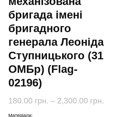
механізована
бригада імені
бригадного
генерала Леоніда
Ступницького (31
ОМБр) (Flag-
02196)
Діа
180.00
грн.
–
2,300.00
грн.
цін:
Матеріали: