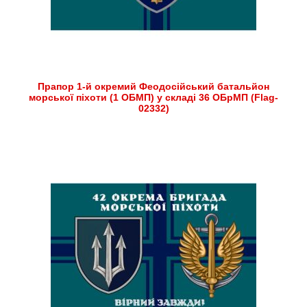
Прапор 1-й окремий Феодосійський батальйон
морської піхоти (1 ОБМП) у складі 36 ОБрМП (Flag-
02332)