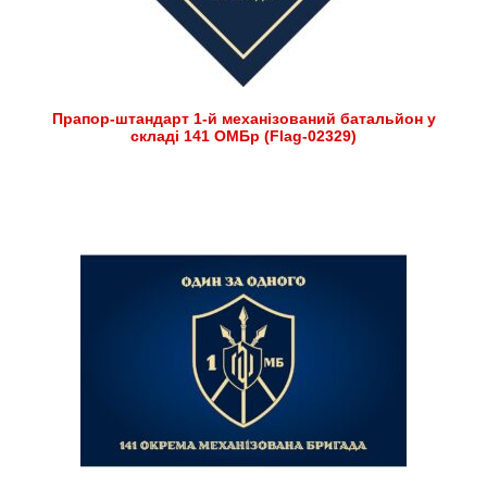
Прапор-штандарт 1-й механізований батальйон у
складі 141 ОМБр (Flag-02329)