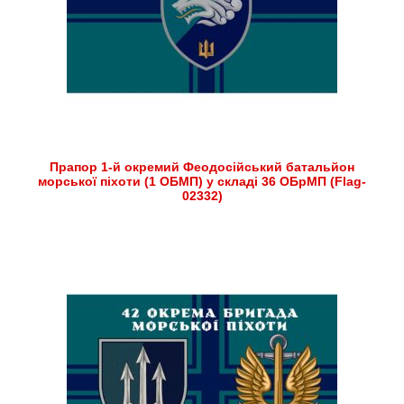
Прапор 1-й окремий Феодосійський батальйон
морської піхоти (1 ОБМП) у складі 36 ОБрМП (Flag-
02332)