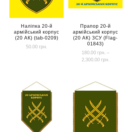
Наліпка 20-й
Прапор 20-й
армійський корпус
армійський корпус
(20 АК) (tab-0209)
(20 АК) ЗСУ (Flag-
01843)
50.00
грн.
180.00
грн.
–
Діапазон
2,300.00
грн.
цін:
Цей
від
товар
180.00 грн
має
до
кілька
2,300.00 г
варіантів.
Параметри
можна
вибрати