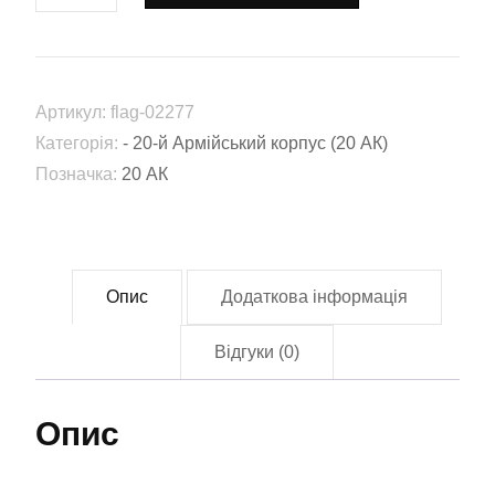
20-
й
армійський
Артикул:
flag-02277
корпус
Категорія:
- 20-й Армійський корпус (20 АК)
(20
Позначка:
20 АК
АК)
(Flag-
02277)
кількість
Опис
Додаткова інформація
Відгуки (0)
Опис