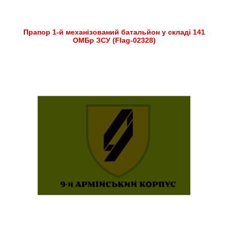
Прапор 1-й механізований батальйон у складі 141
ОМБр ЗСУ (Flag-02328)