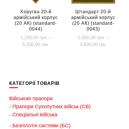
на
сторінці
Хоругва 20-й
Штандарт 20-й
армійський корпус
армійський корпус
товару
(20 АК) (standard-
(20 АК) (standard-
0044)
0043)
1,100.00
грн.
–
1,000.00
грн.
–
Діапазон
Діапазон
5,200.00
грн.
3,800.00
грн.
цін:
цін:
Цей
Цей
від
від
товар
товар
1,100.00 грн.
1,000.00 г
має
має
до
до
кілька
кілька
5,200.00 грн.
3,800.00 г
КАТЕГОРІЇ ТОВАРІВ
варіантів.
варіантів.
Параметри
Параметри
Військові прапори
можна
можна
- Прапори Сухопутних військ (СВ)
вибрати
вибрати
- Спеціальні війська
на
на
- Безпілотні системи (БС)
сторінці
сторінці