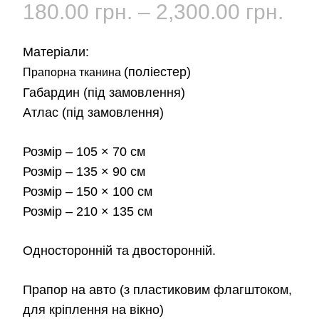
Діа
180.00
грн.
–
2,300.00
грн.
цін:
Матеріали:
від
(поліестер)
Прапорна тканина
Габардин
(під замовлення)
180
Атлас
(під замовлення)
до
Розмір
– 105 × 70 см
2,3
Розмір
– 135 × 90 см
Розмір
– 150 × 100 см
Розмір
– 210 × 135 см
Односторонній та двосторонній.
Прапор на авто
(з пластиковим флагштоком,
для кріплення на вікно)