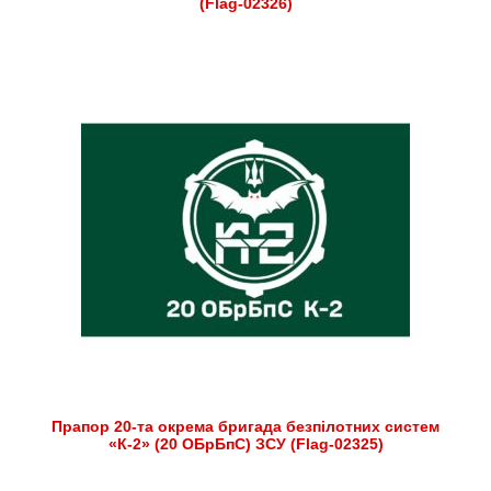
(Flag-02326)
Прапор 20-та окрема бригада безпілотних систем
«К-2» (20 ОБрБпС) ЗСУ (Flag-02325)