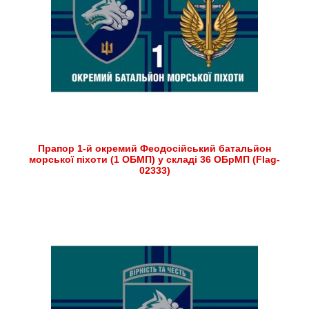
Прапор 1-й окремий Феодосійський батальйон
морської піхоти (1 ОБМП) у складі 36 ОБрМП (Flag-
02333)