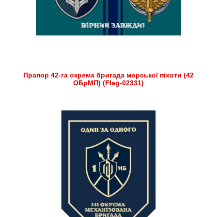
Прапор 42-га окрема бригада морської піхоти (42
ОБрМП) (Flag-02331)