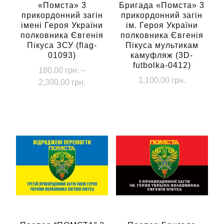
«Помста» 3
Бригада «Помста» 3
прикордонний загін
прикордонний загін
імені Героя України
ім. Героя України
полковника Євгенія
полковника Євгенія
Пікуса ЗСУ (flag-
Пікуса мультикам
01093)
камуфляж (3D-
futbolka-0412)
180.00
грн.
–
1,100.00
грн.
Діапазон
2,300.00
грн.
цін:
Цей
Цей
від
товар
товар
180.00 грн.
має
має
до
кілька
кілька
2,300.00 грн.
варіантів.
варіантів.
Параметри
Параметри
можна
можна
вибрати
вибрати
на
на
сторінці