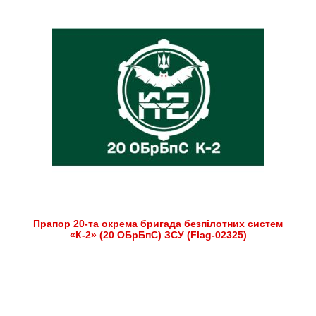
Прапор 20-та окрема бригада безпілотних систем
«К-2» (20 ОБрБпС) ЗСУ (Flag-02325)