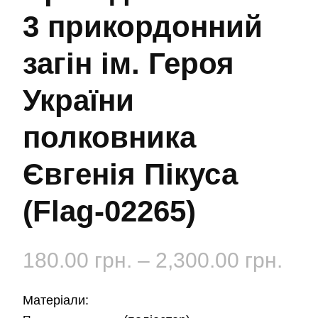
3 прикордонний
загін ім. Героя
України
полковника
Євгенія Пікуса
(Flag-02265)
Діа
180.00
грн.
–
2,300.00
грн.
цін:
Матеріали: