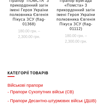
сторінці
Прапор “ПОМСТА” 3
Прапор Бригада
прикордонний загін
«Помста» 3
товару
товару
імені Героя України
прикордонний загін
полковника Євгенія
імені Героя України
Пікуса ЗСУ (flag-
полковника Євгенія
01368)
Пікуса ЗСУ (flag-
01112)
180.00
грн.
–
180.00
грн.
–
Діапазон
2,300.00
грн.
Діапазон
2,300.00
грн.
цін:
Цей
цін:
від
Цей
товар
від
180.00 грн.
товар
має
180.00 грн
до
має
до
кілька
2,300.00 грн.
кілька
2,300.00 г
варіантів.
КАТЕГОРІЇ ТОВАРІВ
варіантів.
Параметри
Параметри
можна
Військові прапори
можна
вибрати
- Прапори Сухопутних військ (СВ)
вибрати
на
- Прапори Десантно-штурмових військ (ДШВ)
на
сторінці