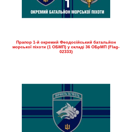
Прапор 1-й окремий Феодосійський батальйон
морської піхоти (1 ОБМП) у складі 36 ОБрМП (Flag-
02333)