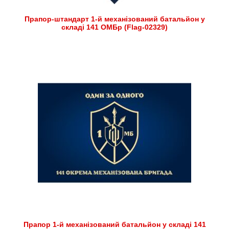
Прапор-штандарт 1-й механізований батальйон у
складі 141 ОМБр (Flag-02329)
Прапор 1-й механізований батальйон у складі 141