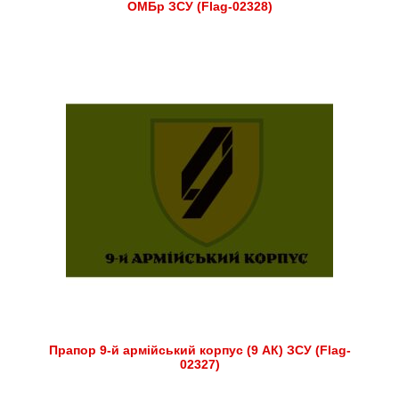
ОМБр ЗСУ (Flag-02328)
Прапор 9-й армійський корпус (9 АК) ЗСУ (Flag-
02327)