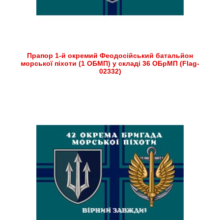
Прапор 1-й окремий Феодосійський батальйон
морської піхоти (1 ОБМП) у складі 36 ОБрМП (Flag-
02332)