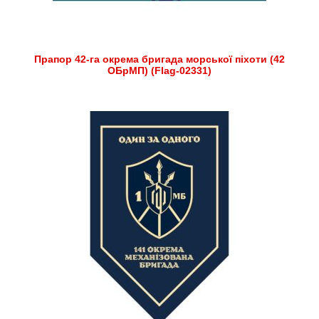
Прапор 42-га окрема бригада морської піхоти (42
ОБрМП) (Flag-02331)