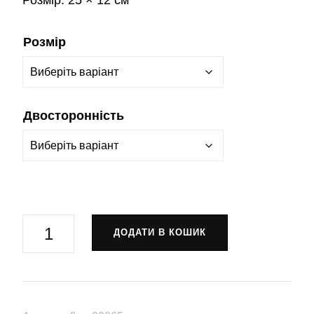
Розмір:
25 × 12 см
Розмір
Двосторонність
Прапор-
ДОДАТИ В КОШИК
штандарт
Бригада
«Помста»
3