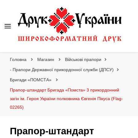
Друк України
Інтернет магазин широкоформатного друку
Головна
Магазин
Військові прапори
- Прапори Державної прикордонної служби (ДПСУ)
Бригади «ПОМСТА»
Прапор-штандарт Бригада «Помста» 3 прикордонний
загін ім. Героя України полковника Євгенія Пікуса (Flag-
02265)
Прапор-штандарт