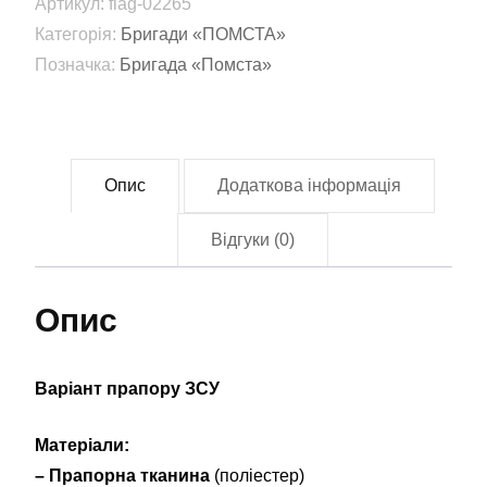
Артикул:
flag-02265
прикордонний
Категорія:
Бригади «ПОМСТА»
загін
Позначка:
Бригада «Помста»
ім.
Героя
України
полковника
Опис
Додаткова інформація
Євгенія
Пікуса
Відгуки (0)
(Flag-
02265)
Опис
кількість
Варіант прапору ЗСУ
Матеріали:
– Прапорна тканина
(поліестер)