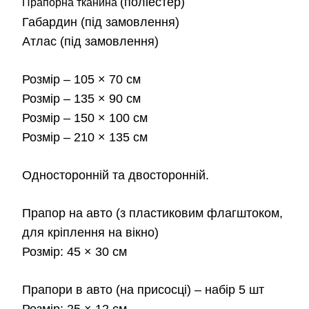
від
(поліестер)
Прапорна тканина
Габардин
(під замовлення)
180
Атлас
(під замовлення)
до
Розмір
– 105 × 70 см
2,3
Розмір
– 135 × 90 см
Розмір
– 150 × 100 см
Розмір
– 210 × 135 см
Односторонній та двосторонній.
Прапор на авто
(з пластиковим флагштоком,
для кріплення на вікно)
Розмір:
45 × 30 см
Прапори в авто
(на присосці) – набір 5 шт