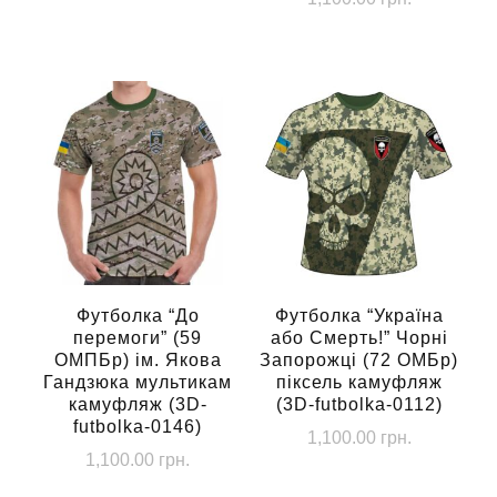
Цей
Цей
товар
товар
має
має
кілька
кілька
варіантів.
варіантів.
Параметри
Параметри
можна
можна
вибрати
вибрати
на
на
сторінці
сторінці
Футболка “До
Футболка “Україна
товару
перемоги” (59
або Смерть!” Чорні
товару
ОМПБр) ім. Якова
Запорожці (72 ОМБр)
Гандзюка мультикам
піксель камуфляж
камуфляж (3D-
(3D-futbolka-0112)
futbolka-0146)
1,100.00
грн.
1,100.00
грн.
Цей
Цей