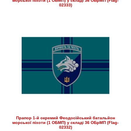
морської піхоти (1 ОБМП) у складі 36 ОБрМП (Flag-
02333)
Прапор 1-й окремий Феодосійський батальйон
морської піхоти (1 ОБМП) у складі 36 ОБрМП (Flag-
02332)