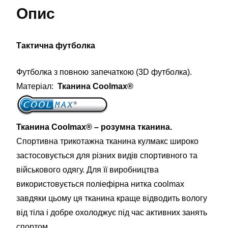
Опис
(3D-
futbolka-
0412)
Тактична футболка
кількість
Футболка з повною запечаткою (3D футболка).
Матеріал:
Тканина Coolmax®
Тканина Coolmax® – розумна тканина.
Спортивна трикотажна тканина кулмакс широко
застосовується для різних видів спортивного та
військового одягу. Для її виробництва
використовується поліефірна нитка coolmax
завдяки цьому ця тканина краще відводить вологу
від тіла і добре охолоджує під час активних занять
спортом.