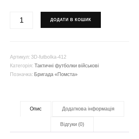
Тактична
ДОДАТИ В КОШИК
футболка
Бригада
«Помста»
3
Артикул:
3D-futbolka-412
прикордонний
Категорія:
Тактичні футболки військові
загін
Позначка:
Бригада «Помста»
ім.
Героя
України
полковника
Опис
Додаткова інформація
Євгенія
Пікуса
Відгуки (0)
мультикам
камуфляж