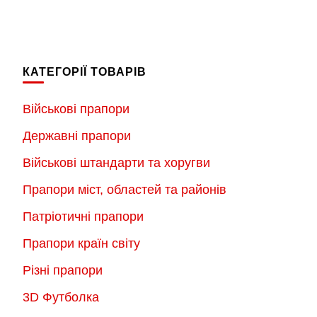
товар
товар
має
має
кілька
кілька
варіантів.
КАТЕГОРІЇ ТОВАРІВ
варіантів.
Параметри
Параметри
можна
Військові прапори
можна
вибрати
Державні прапори
вибрати
на
на
Військові штандарти та хоругви
сторінці
сторінці
товару
Прапори міст, областей та районів
товару
Патріотичні прапори
Прапори країн світу
Різні прапори
3D Футболка