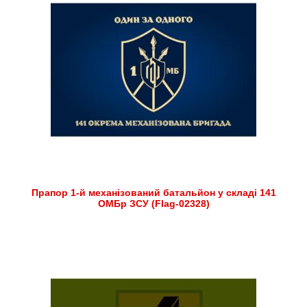
Прапор 1-й механізований батальйон у складі 141
ОМБр ЗСУ (Flag-02328)