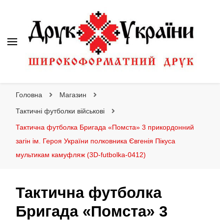
Друк України
Інтернет магазин широкоформатного друку
Головна
Магазин
Тактичні футболки військові
Тактична футболка Бригада «Помста» 3 прикордонний
загін ім. Героя України полковника Євгенія Пікуса
мультикам камуфляж (3D-futbolka-0412)
Тактична футболка
Бригада «Помста» 3