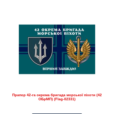
Прапор 42-га окрема бригада морської піхоти (42
ОБрМП) (Flag-02331)