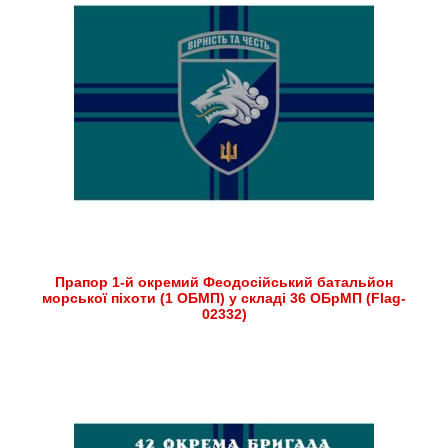
Прапор 1-й окремий Феодосійський батальйон
морської піхоти (1 ОБМП) у складі 36 ОБрМП (Flag-
02332)