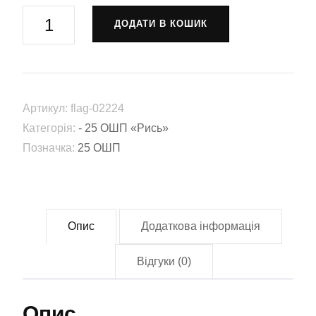
Прапор
ДОДАТИ В КОШИК
25-
й
окремий
штурмовий
Артикул:
flag-02224
полк
Категорія:
- 25 ОШП «Рись»
«Рись»
Позначка:
25 ОШП
(25
ОШП)
(Flag-
02224)
Опис
Додаткова інформація
кількість
Відгуки (0)
Опис