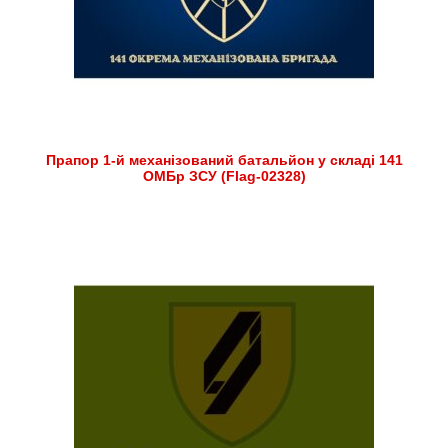
Прапор 1-й механізований батальйон у складі 141
ОМБр ЗСУ (Flag-02328)