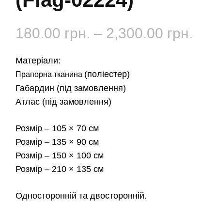
Діа
180.00
грн.
–
2,300.00
грн.
цін:
Матеріали:
від
(поліестер)
Прапорна тканина
Габардин
(під замовлення)
180
Атлас
(під замовлення)
до
Розмір
– 105 × 70 см
2,3
Розмір
– 135 × 90 см
Розмір
– 150 × 100 см
Розмір
– 210 × 135 см
Односторонній та двосторонній.