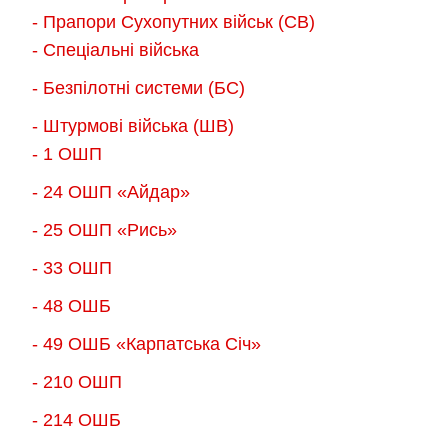
можна
- Прапори Сухопутних військ (СВ)
вибрати
- Спеціальні війська
на
- Безпілотні системи (БС)
сторінці
товару
- Штурмові війська (ШВ)
- 1 ОШП
- 24 ОШП «Айдар»
- 25 ОШП «Рись»
- 33 ОШП
- 48 ОШБ
- 49 ОШБ «Карпатська Січ»
- 210 ОШП
- 214 ОШБ