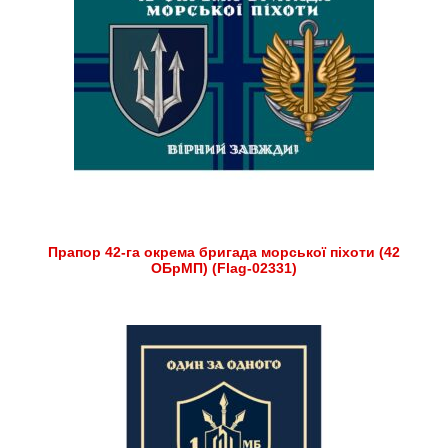
Прапор 42-га окрема бригада морської піхоти (42
ОБрМП) (Flag-02331)