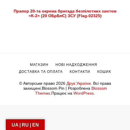
Прапор 20-та окрема бригада безпілотних систем
«К-2» (20 ОБрБпС) ЗСУ (Flag-02325)
МАГАЗИН
НОВІ НАДХОДЖЕННЯ
ДОСТАВКА ТА ОПЛАТА
КОНТАКТИ
КОШИК
© Авторське право 2026
Друк України
. Всі права
захищені.
Blossom Pin | Розроблена
Blossom
Themes
.Працює на
WordPress
.
UA | RU | EN