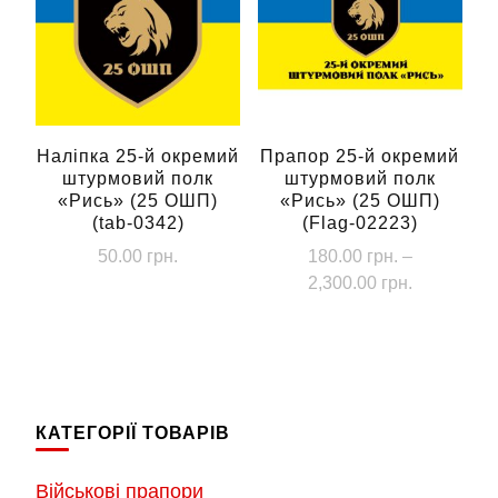
Наліпка 25-й окремий
Прапор 25-й окремий
штурмовий полк
штурмовий полк
«Рись» (25 ОШП)
«Рись» (25 ОШП)
(tab-0342)
(Flag-02223)
50.00
грн.
180.00
грн.
–
Діапазон
2,300.00
грн.
цін:
Цей
від
товар
180.00 грн
має
до
кілька
2,300.00 г
КАТЕГОРІЇ ТОВАРІВ
варіантів.
Параметри
Військові прапори