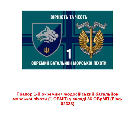
Прапор 1-й окремий Феодосійський батальйон
морської піхоти (1 ОБМП) у складі 36 ОБрМП (Flag-
02333)