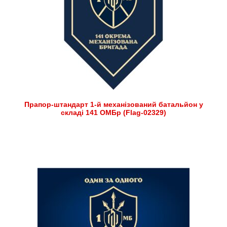
Прапор-штандарт 1-й механізований батальйон у
складі 141 ОМБр (Flag-02329)