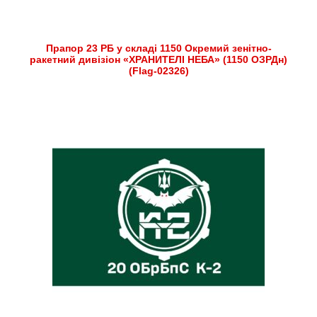
Прапор 23 РБ у складі 1150 Окремий зенітно-
ракетний дивізіон «ХРАНИТЕЛІ НЕБА» (1150 ОЗРДн)
(Flag-02326)