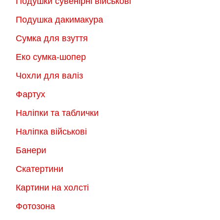
Подушки сувенірні військові
Подушка дакимакура
Сумка для взуття
Еко сумка-шопер
Чохли для валіз
Фартух
Наліпки та таблички
Наліпка військові
Банери
Скатертини
Картини на холсті
Фотозона