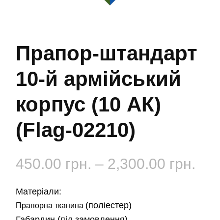
Прапор-штандарт
10-й армійський
корпус (10 АК)
(Flag-02210)
Діа
450.00
грн.
–
2,300.00
грн.
цін:
Матеріали:
від
(поліестер)
Прапорна тканина
Габардин
(під замовлення)