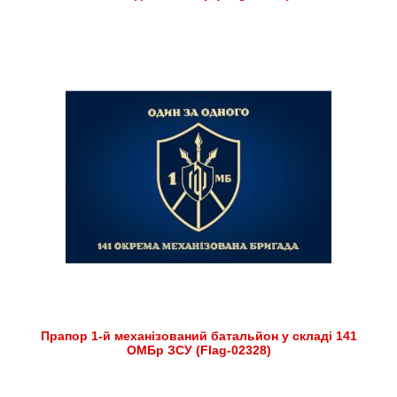
Прапор 1-й механізований батальйон у складі 141
ОМБр ЗСУ (Flag-02328)