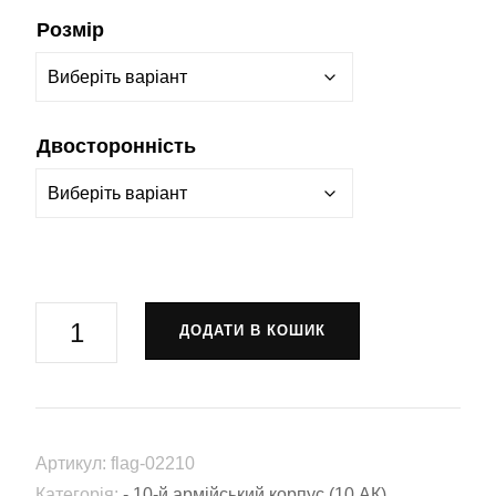
Розмір
Двосторонність
Прапор-
ДОДАТИ В КОШИК
штандарт
10-
й
армійський
Артикул:
flag-02210
корпус
Категорія:
- 10-й армійський корпус (10 АК)