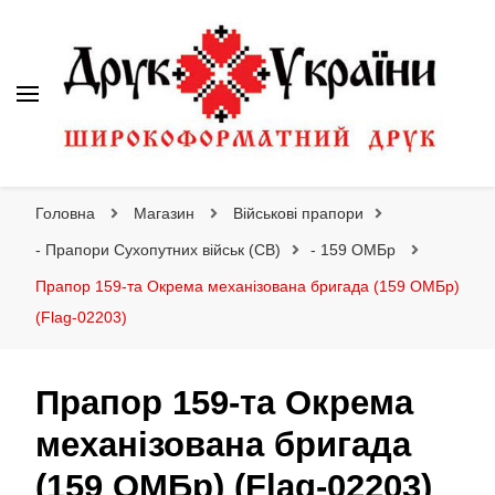
Друк України
Інтернет магазин широкоформатного друку
Головна
Магазин
Військові прапори
- Прапори Сухопутних військ (СВ)
- 159 ОМБр
Прапор 159-та Окрема механізована бригада (159 ОМБр)
(Flag-02203)
Прапор 159-та Окрема
механізована бригада
(159 ОМБр) (Flag-02203)