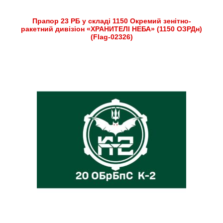
Прапор 23 РБ у складі 1150 Окремий зенітно-
ракетний дивізіон «ХРАНИТЕЛІ НЕБА» (1150 ОЗРДн)
(Flag-02326)