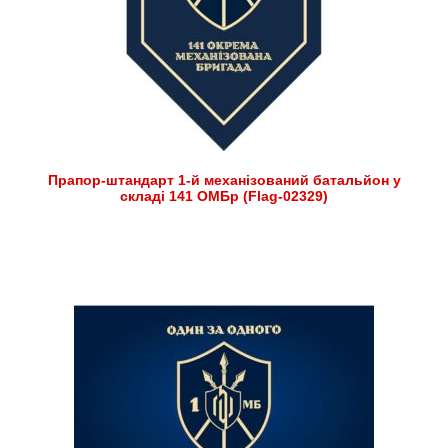
Прапор-штандарт 1-й механізований батальйон у
складі 141 ОМБр (Flag-02329)