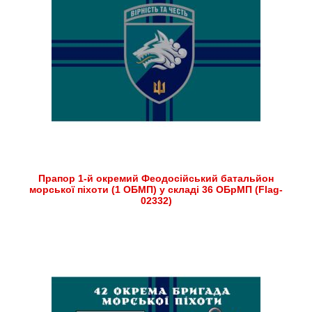
Прапор 1-й окремий Феодосійський батальйон
морської піхоти (1 ОБМП) у складі 36 ОБрМП (Flag-
02332)