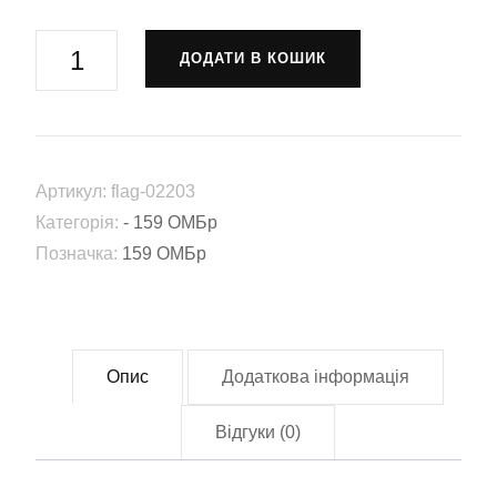
Прапор
ДОДАТИ В КОШИК
159-
та
Окрема
механізована
Артикул:
flag-02203
бригада
Категорія:
- 159 ОМБр
(159
Позначка:
159 ОМБр
ОМБр)
(Flag-
02203)
кількість
Опис
Додаткова інформація
Відгуки (0)