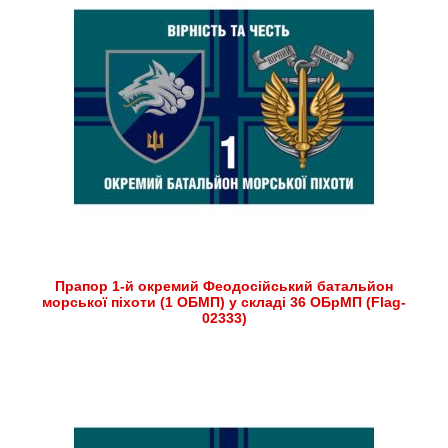
Прапор 1-й окремий Феодосійський батальйон
морської піхоти (1 ОБМП) у складі 36 ОБрМП (Flag-
02333)