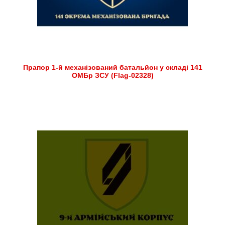
Прапор 1-й механізований батальйон у складі 141
ОМБр ЗСУ (Flag-02328)