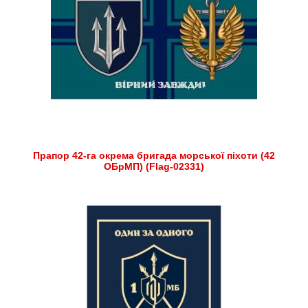
Прапор 42-га окрема бригада морської піхоти (42
ОБрМП) (Flag-02331)