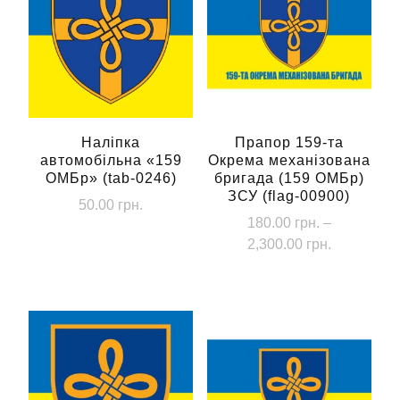
Наліпка
Прапор 159-та
автомобільна «159
Окрема механізована
ОМБр» (tab-0246)
бригада (159 ОМБр)
ЗСУ (flag-00900)
50.00
грн.
180.00
грн.
–
Діапазон
2,300.00
грн.
цін:
Цей
від
товар
180.00 грн
має
до
кілька
2,300.00 г
варіантів.
Параметри