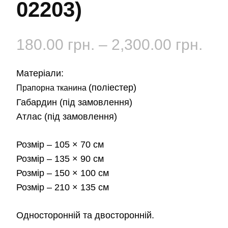
02203)
Діа
180.00
грн.
–
2,300.00
грн.
цін:
Матеріали:
від
(поліестер)
Прапорна тканина
Габардин
(під замовлення)
180
Атлас
(під замовлення)
до
Розмір
– 105 × 70 см
2,3
Розмір
– 135 × 90 см
Розмір
– 150 × 100 см
Розмір
– 210 × 135 см
Односторонній та двосторонній.