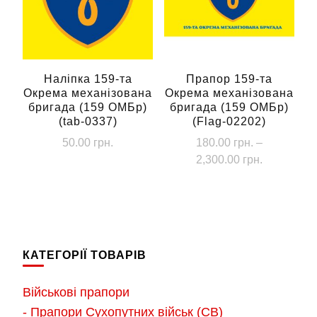
можна
вибрати
на
сторінці
Наліпка 159-та
Прапор 159-та
Окрема механізована
Окрема механізована
товару
бригада (159 ОМБр)
бригада (159 ОМБр)
(tab-0337)
(Flag-02202)
50.00
грн.
180.00
грн.
–
Діапазон
2,300.00
грн.
цін:
Цей
від
товар
180.00 грн
має
до
кілька
2,300.00 г
КАТЕГОРІЇ ТОВАРІВ
варіантів.
Параметри
Військові прапори
можна
- Прапори Сухопутних військ (СВ)