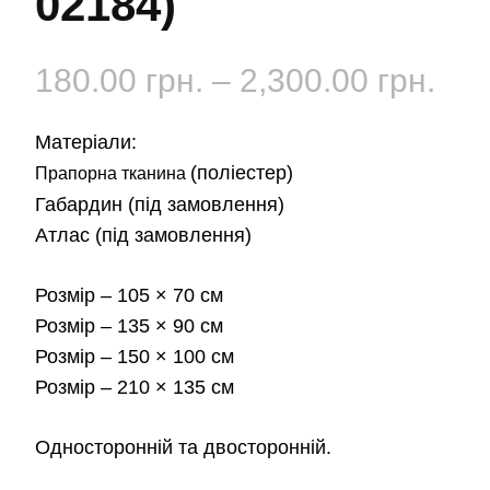
02184)
Діа
180.00
грн.
–
2,300.00
грн.
цін:
Матеріали:
від
(поліестер)
Прапорна тканина
Габардин
(під замовлення)
180
Атлас
(під замовлення)
до
Розмір
– 105 × 70 см
2,3
Розмір
– 135 × 90 см
Розмір
– 150 × 100 см
Розмір
– 210 × 135 см
Односторонній та двосторонній.