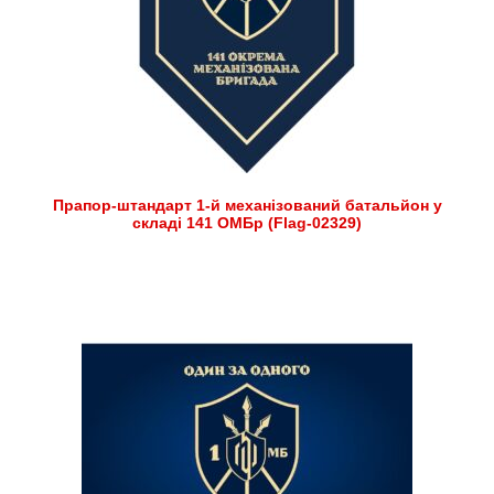
Прапор-штандарт 1-й механізований батальйон у
складі 141 ОМБр (Flag-02329)