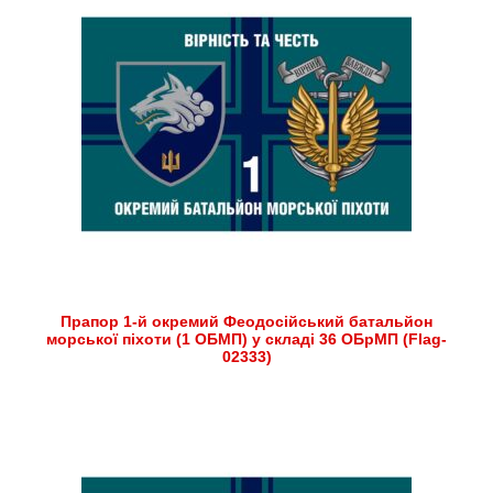
Прапор 1-й окремий Феодосійський батальйон
морської піхоти (1 ОБМП) у складі 36 ОБрМП (Flag-
02333)