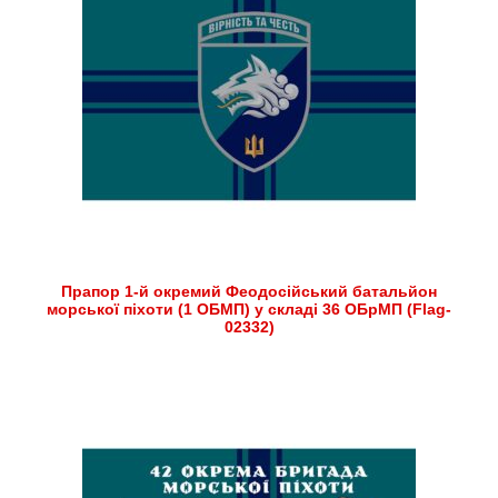
Прапор 1-й окремий Феодосійський батальйон
морської піхоти (1 ОБМП) у складі 36 ОБрМП (Flag-
02332)