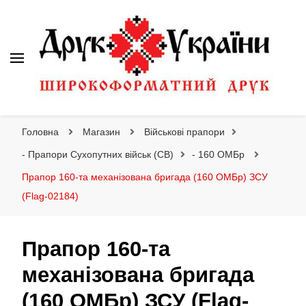
Друк України
Інтернет магазин широкоформатного друку
Головна
Магазин
Військові прапори
- Прапори Сухопутних військ (СВ)
- 160 ОМБр
Прапор 160-та механізована бригада (160 ОМБр) ЗСУ
(Flag-02184)
Прапор 160-та
механізована бригада
(160 ОМБр) ЗСУ (Flag-