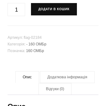
Прапор
ДОДАТИ В КОШИК
160-
та
механізована
бригада
Артикул:
flag-02184
(160
Категорія:
- 160 ОМБр
ОМБр)
Позначка:
160 ОМБр
ЗСУ
(Flag-
02184)
кількість
Опис
Додаткова інформація
Відгуки (0)