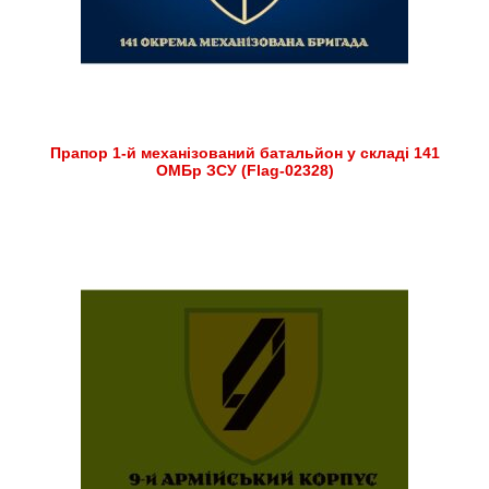
Прапор 1-й механізований батальйон у складі 141
ОМБр ЗСУ (Flag-02328)