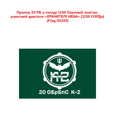
Прапор 23 РБ у складі 1150 Окремий зенітно-
ракетний дивізіон «ХРАНИТЕЛІ НЕБА» (1150 ОЗРДн)
(Flag-02326)