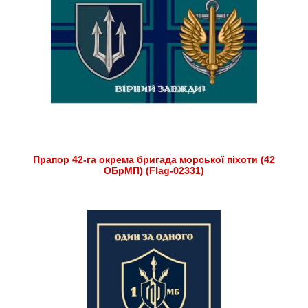
Прапор 42-га окрема бригада морської піхоти (42
ОБрМП) (Flag-02331)