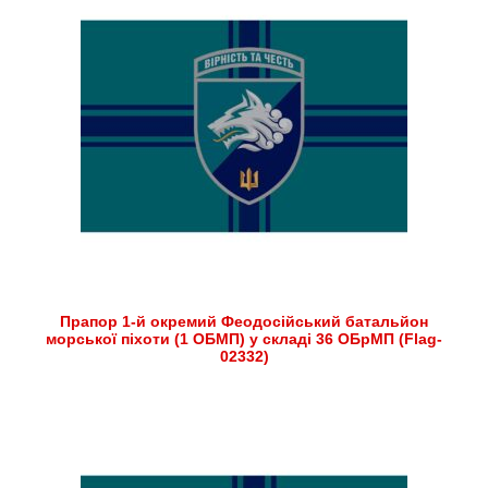
Прапор 1-й окремий Феодосійський батальйон
морської піхоти (1 ОБМП) у складі 36 ОБрМП (Flag-
02332)