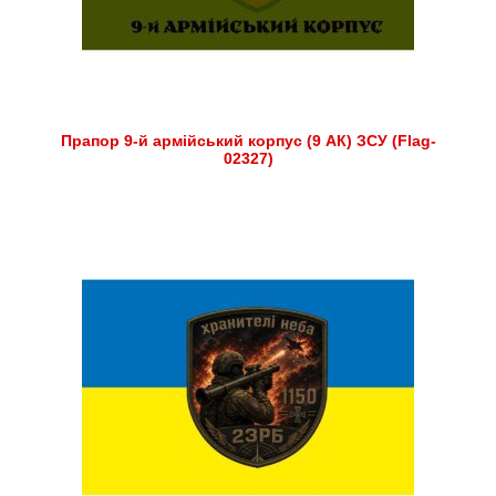
Прапор 9-й армійський корпус (9 АК) ЗСУ (Flag-
02327)