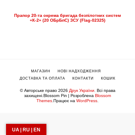
Прапор 20-та окрема бригада безпілотних систем
«К-2» (20 ОБрБпС) ЗСУ (Flag-02325)
МАГАЗИН
НОВІ НАДХОДЖЕННЯ
ДОСТАВКА ТА ОПЛАТА
КОНТАКТИ
КОШИК
© Авторське право 2026
Друк України
. Всі права
захищені.
Blossom Pin | Розроблена
Blossom
Themes
.Працює на
WordPress
.
UA | RU | EN