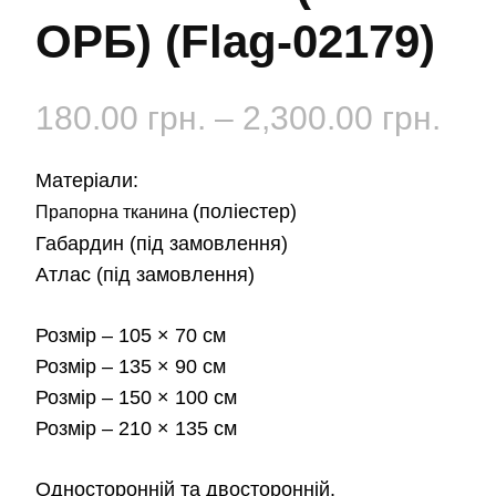
ОРБ) (Flag-02179)
Діа
180.00
грн.
–
2,300.00
грн.
цін:
Матеріали:
від
(поліестер)
Прапорна тканина
Габардин
(під замовлення)
180
Атлас
(під замовлення)
до
Розмір
– 105 × 70 см
2,3
Розмір
– 135 × 90 см
Розмір
– 150 × 100 см
Розмір
– 210 × 135 см
Односторонній та двосторонній.