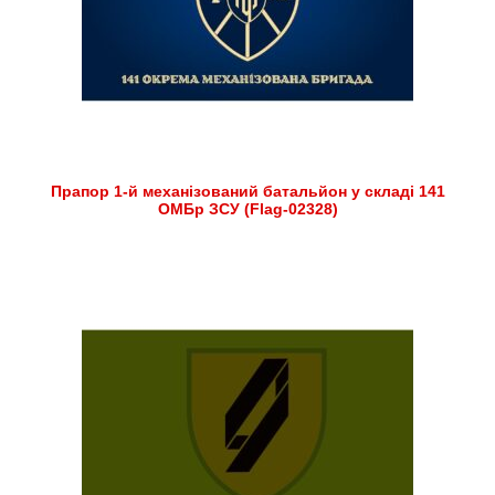
Прапор 1-й механізований батальйон у складі 141
ОМБр ЗСУ (Flag-02328)