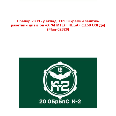
Прапор 23 РБ у складі 1150 Окремий зенітно-
ракетний дивізіон «ХРАНИТЕЛІ НЕБА» (1150 ОЗРДн)
(Flag-02326)