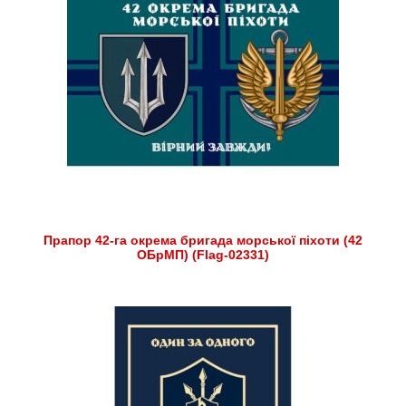
Прапор 42-га окрема бригада морської піхоти (42
ОБрМП) (Flag-02331)