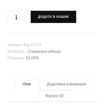
Прапор
ДОДАТИ В КОШИК
52-
й
окремий
розвідувальний
Артикул:
flag-02179
батальйон
Категорія:
- Спеціальні війська
(52
Позначка:
52 ОРБ
ОРБ)
(Flag-
02179)
кількість
Опис
Додаткова інформація
Відгуки (0)