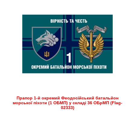
Прапор 1-й окремий Феодосійський батальйон
морської піхоти (1 ОБМП) у складі 36 ОБрМП (Flag-
02333)