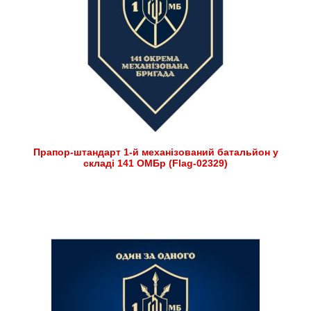
Прапор-штандарт 1-й механізований батальйон у
складі 141 ОМБр (Flag-02329)