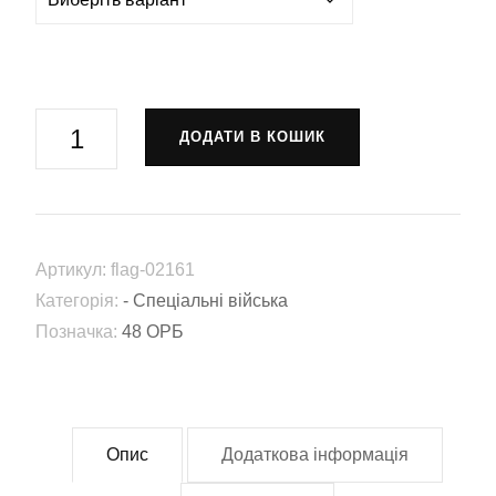
Прапор
ДОДАТИ В КОШИК
48-
й
окремий
розвідувальний
Артикул:
flag-02161
батальйон
Категорія:
- Спеціальні війська
«Тиха
Позначка:
48 ОРБ
ніч»
(48
ОРБ)
(Flag-
Опис
Додаткова інформація
02161)
кількість