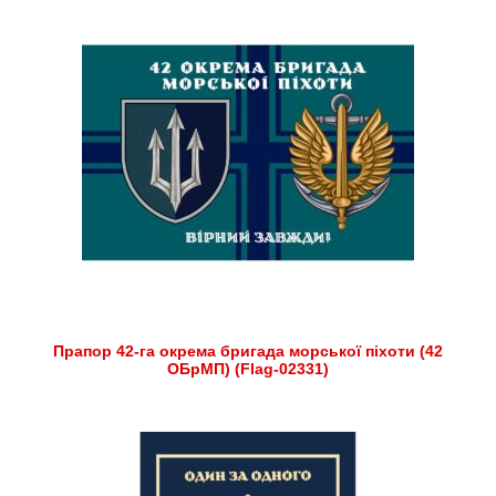
Прапор 42-га окрема бригада морської піхоти (42
ОБрМП) (Flag-02331)