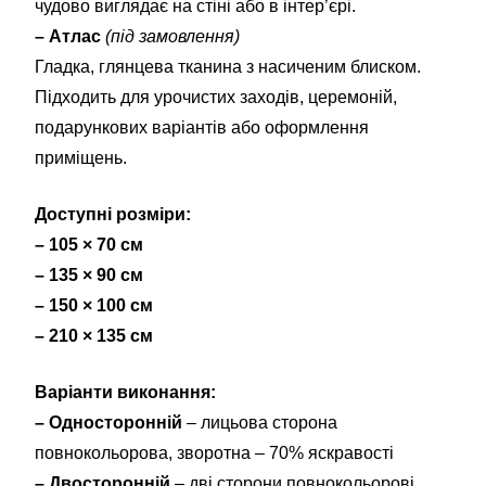
чудово виглядає на стіні або в інтер’єрі.
– Атлас
(під замовлення)
Гладка, глянцева тканина з насиченим блиском.
Підходить для урочистих заходів, церемоній,
подарункових варіантів або оформлення
приміщень.
Доступні розміри:
– 105 × 70 см
– 135 × 90 см
– 150 × 100 см
– 210 × 135 см
Варіанти виконання:
– Односторонній
– лицьова сторона
повнокольорова, зворотна – 70% яскравості
– Двосторонній
– дві сторони повнокольорові,