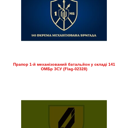
Прапор 1-й механізований батальйон у складі 141
ОМБр ЗСУ (Flag-02328)