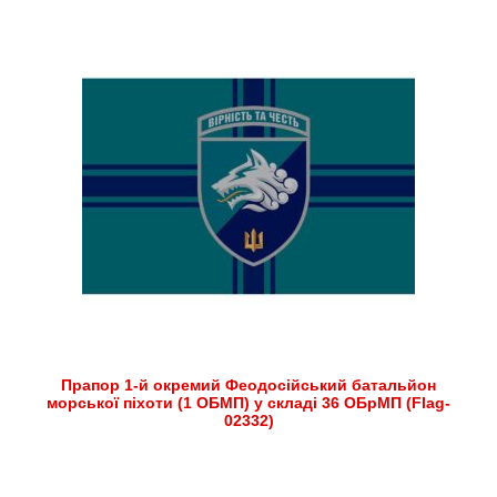
Прапор 1-й окремий Феодосійський батальйон
морської піхоти (1 ОБМП) у складі 36 ОБрМП (Flag-
02332)