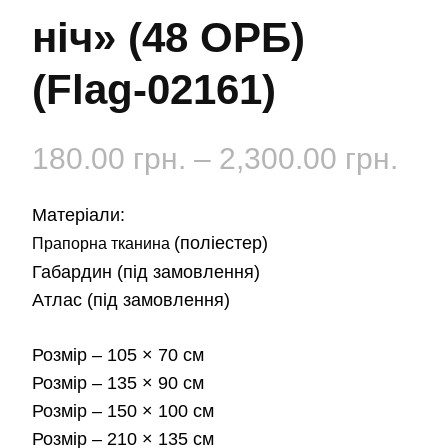
ніч» (48 ОРБ)
(Flag-02161)
Діа
180.00
грн.
–
2,300.00
грн.
цін:
Матеріали:
від
(поліестер)
Прапорна тканина
Габардин
(під замовлення)
180
Атлас
(під замовлення)
до
Розмір
– 105 × 70 см
2,3
Розмір
– 135 × 90 см
Розмір
– 150 × 100 см
Розмір
– 210 × 135 см