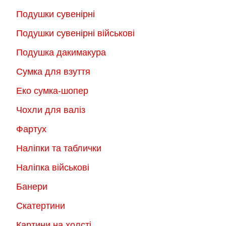
Подушки сувенірні
Подушки сувенірні військові
Подушка дакимакура
Сумка для взуття
Еко сумка-шопер
Чохли для валіз
Фартух
Наліпки та таблички
Наліпка військові
Банери
Скатертини
Картини на холсті