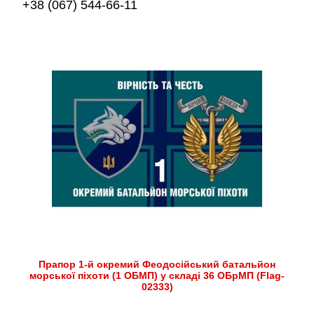
+38 (067) 544-66-11
Прапор 1-й окремий Феодосійський батальйон
морської піхоти (1 ОБМП) у складі 36 ОБрМП (Flag-
02333)