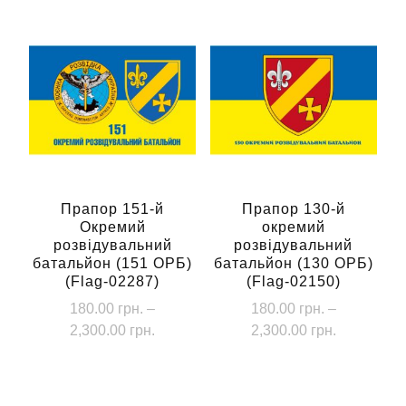
Прапор 151-й
Прапор 130-й
Окремий
окремий
розвідувальний
розвідувальний
батальйон (151 ОРБ)
батальйон (130 ОРБ)
(Flag-02287)
(Flag-02150)
180.00
грн.
–
180.00
грн.
–
Діапазон
Діапазон
2,300.00
грн.
2,300.00
грн.
цін:
цін:
Цей
Цей
від
від
товар
товар
180.00 грн.
180.00 грн