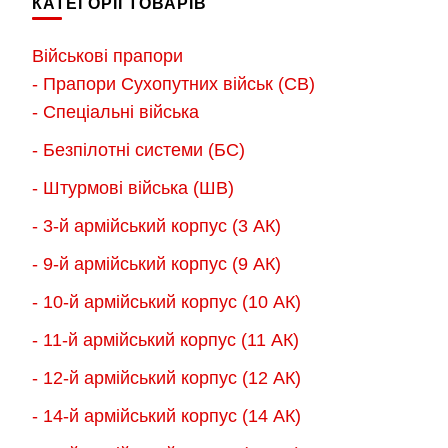
КАТЕГОРІЇ ТОВАРІВ
варіантів.
Параметри
Параметри
можна
Військові прапори
можна
вибрати
- Прапори Сухопутних військ (СВ)
вибрати
на
- Спеціальні війська
на
сторінці
- Безпілотні системи (БС)
сторінці
товару
товару
- Штурмові війська (ШВ)
- 3-й армійський корпус (3 АК)
- 9-й армійський корпус (9 АК)
- 10-й армійський корпус (10 АК)
- 11-й армійський корпус (11 АК)
- 12-й армійський корпус (12 АК)
- 14-й армійський корпус (14 АК)