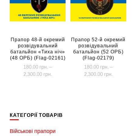
Параметри
можна
вибрати
на
сторінці
Прапор 48-й окремий
Прапор 52-й окремий
розвідувальний
розвідувальний
товару
батальйон «Тиха ніч»
батальйон (52 ОРБ)
(48 ОРБ) (Flag-02161)
(Flag-02179)
180.00
грн.
–
180.00
грн.
–
Діапазон
Діапазон
2,300.00
грн.
2,300.00
грн.
цін:
цін:
Цей
Цей
від
від
товар
товар
180.00 грн.
180.00 грн
має
має
до
до
кілька
кілька
2,300.00 грн.
2,300.00 г
КАТЕГОРІЇ ТОВАРІВ
варіантів.
варіантів.
Параметри
Параметри
Військові прапори
можна
можна