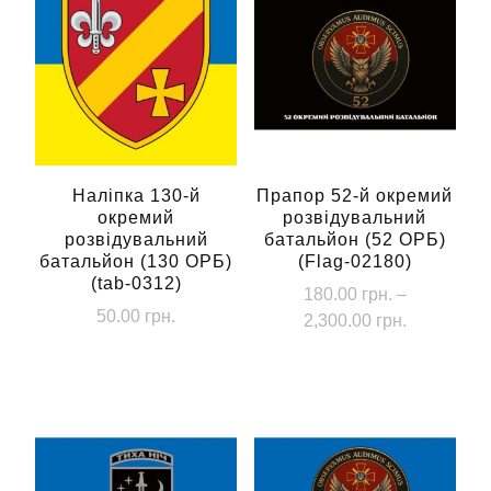
Наліпка 130-й
Прапор 52-й окремий
окремий
розвідувальний
розвідувальний
батальйон (52 ОРБ)
батальйон (130 ОРБ)
(Flag-02180)
(tab-0312)
180.00
грн.
–
50.00
грн.
Діапазон
2,300.00
грн.
цін:
Цей
від
товар
180.00 грн
має
до
кілька
2,300.00 г
варіантів.