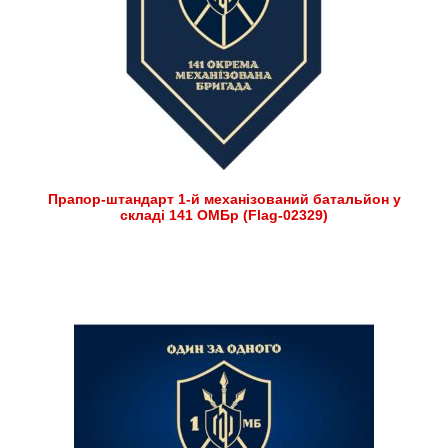
Прапор-штандарт 1-й механізований батальйон у
складі 141 ОМБр (Flag-02329)