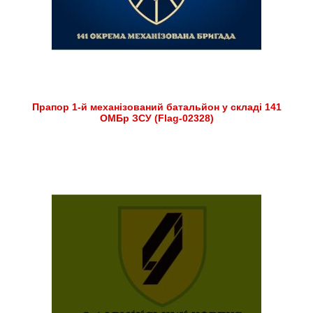
Прапор 1-й механізований батальйон у складі 141
ОМБр ЗСУ (Flag-02328)