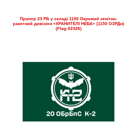
Прапор 23 РБ у складі 1150 Окремий зенітно-
ракетний дивізіон «ХРАНИТЕЛІ НЕБА» (1150 ОЗРДн)
(Flag-02326)