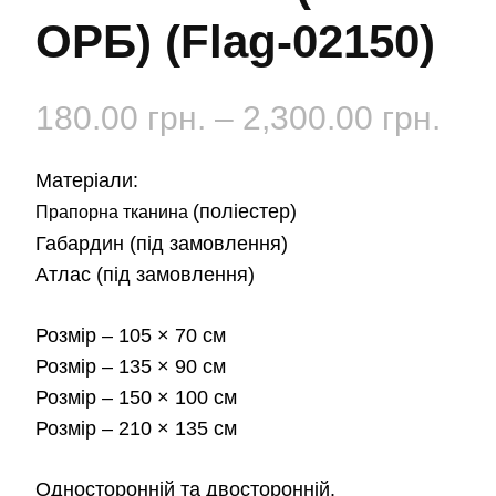
ОРБ) (Flag-02150)
Діа
180.00
грн.
–
2,300.00
грн.
цін:
Матеріали:
від
(поліестер)
Прапорна тканина
Габардин
(під замовлення)
180
Атлас
(під замовлення)
до
Розмір
– 105 × 70 см
2,3
Розмір
– 135 × 90 см
Розмір
– 150 × 100 см
Розмір
– 210 × 135 см
Односторонній та двосторонній.