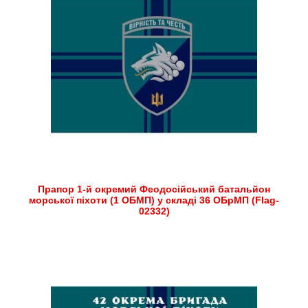
Прапор 1-й окремий Феодосійський батальйон
морської піхоти (1 ОБМП) у складі 36 ОБрМП (Flag-
02332)