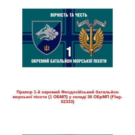
Прапор 1-й окремий Феодосійський батальйон
морської піхоти (1 ОБМП) у складі 36 ОБрМП (Flag-
02333)