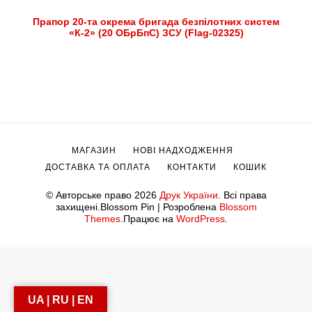
Прапор 20-та окрема бригада безпілотних систем
«К-2» (20 ОБрБпС) ЗСУ (Flag-02325)
МАГАЗИН
НОВІ НАДХОДЖЕННЯ
ДОСТАВКА ТА ОПЛАТА
КОНТАКТИ
КОШИК
© Авторське право 2026
Друк України
. Всі права
захищені.
Blossom Pin | Розроблена
Blossom
Themes
.Працює на
WordPress
.
UA | RU | EN