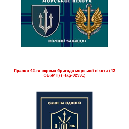
Прапор 42-га окрема бригада морської піхоти (42
ОБрМП) (Flag-02331)