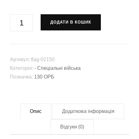
Прапор
ДОДАТИ В КОШИК
130-
й
окремий
розвідувальний
Артикул:
flag-02150
батальйон
Категорія:
- Спеціальні війська
(130
Позначка:
130 ОРБ
ОРБ)
(Flag-
02150)
кількість
Опис
Додаткова інформація
Відгуки (0)