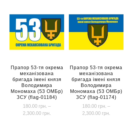
кілька
варіантів.
Параметри
можна
вибрати
на
сторінці
товару
Прапор 53-тя окрема
Прапор 53-тя окрема
механізована
механізована
бригада імені князя
бригада імені князя
Володимира
Володимира
Мономаха (53 ОМБр)
Мономаха (53 ОМБр)
ЗСУ (flag-01184)
ЗСУ (flag-01174)
180.00
грн.
–
180.00
грн.
–
Діапазон
Діапазон
2,300.00
грн.
2,300.00
грн.
цін:
цін:
Цей
Цей
від
від
товар
товар