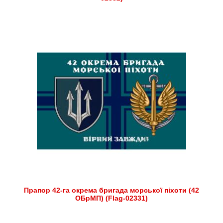
Прапор 42-га окрема бригада морської піхоти (42
ОБрМП) (Flag-02331)