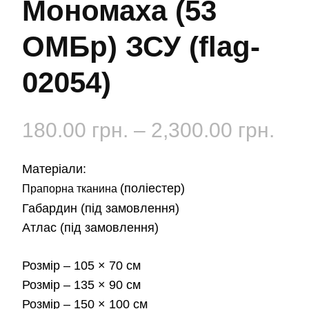
Мономаха (53
ОМБр) ЗСУ (flag-
02054)
Діа
180.00
грн.
–
2,300.00
грн.
цін:
Матеріали:
від
(поліестер)
Прапорна тканина
Габардин
(під замовлення)
180
Атлас
(під замовлення)
до
Розмір
– 105 × 70 см
2,3
Розмір
– 135 × 90 см
Розмір
– 150 × 100 см