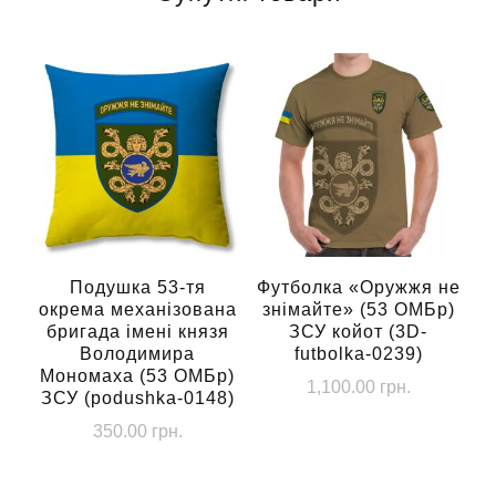
Подушка 53-тя
Футболка «Оружжя не
окрема механізована
знімайте» (53 ОМБр)
бригада імені князя
ЗСУ койот (3D-
Володимира
futbolka-0239)
Мономаха (53 ОМБр)
1,100.00
грн.
ЗСУ (podushka-0148)
Цей
350.00
грн.
товар
має