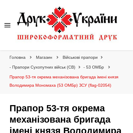
Друк України
Інтернет магазин широкоформатного друку
Головна
Магазин
Військові прапори
- Прапори Сухопутних військ (СВ)
- 53 ОМБр
Прапор 53-тя окрема механізована бригада імені князя
Володимира Мономаха (53 ОМБр) ЗСУ (flag-02054)
Прапор 53-тя окрема
механізована бригада
імені князя Володимира