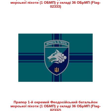
морської піхоти (1 ОБМП) у складі 36 ОБрМП (Flag-
02333)
Прапор 1-й окремий Феодосійський батальйон
морської піхоти (1 ОБМП) у складі 36 ОБрМП (Flag-
02332)