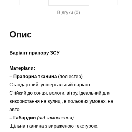
ОМБр)
ЗСУ
Відгуки (0)
(flag-
02054)
Опис
кількість
Варіант прапору ЗСУ
Матеріали:
– Прапорна тканина
(поліестер)
Стандартний, універсальний варіант.
Стійкий до сонця, вологи, вітру. Ідеальний для
використання на вулиці, в польових умовах, на
авто.
– Габардин
(під замовлення)
Щільна тканина з вираженою текстурою.