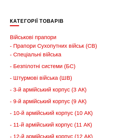
180.00 грн.
180.00 грн
має
має
до
до
кілька
кілька
2,300.00 грн.
2,300.00 г
КАТЕГОРІЇ ТОВАРІВ
варіантів.
варіантів.
Параметри
Параметри
Військові прапори
можна
можна
- Прапори Сухопутних військ (СВ)
вибрати
вибрати
- Спеціальні війська
на
на
- Безпілотні системи (БС)
сторінці
сторінці
товару
товару
- Штурмові війська (ШВ)
- 3-й армійський корпус (3 АК)
- 9-й армійський корпус (9 АК)
- 10-й армійський корпус (10 АК)
- 11-й армійський корпус (11 АК)
- 12-й армійський корпус (12 АК)