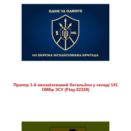
Прапор 1-й механізований батальйон у складі 141
ОМБр ЗСУ (Flag-02328)