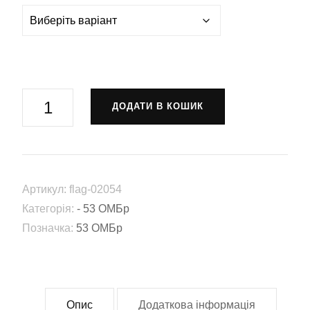
Прапор
ДОДАТИ В КОШИК
53-
тя
окрема
механізована
Артикул:
flag-02054
бригада
Категорія:
- 53 ОМБр
імені
Позначка:
53 ОМБр
князя
Володимира
Мономаха
(53
Опис
Додаткова інформація