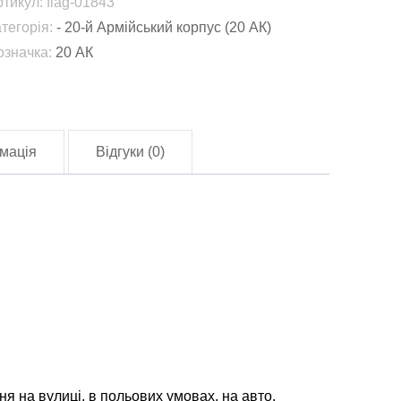
ртикул:
flag-01843
20
атегорія:
- 20-й Армійський корпус (20 АК)
К)
означка:
20 АК
СУ
lag-
1843)
лькість
мація
Відгуки (0)
ня на вулиці, в польових умовах, на авто.