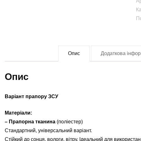
А
(
К
А
П
З
(F
0
кі
Опис
Додаткова інфор
Опис
Варіант прапору ЗСУ
Матеріали:
– Прапорна тканина
(поліестер)
Стандартний, універсальний варіант.
Стійкий до сонця, вологи, вітру. Ідеальний для використан