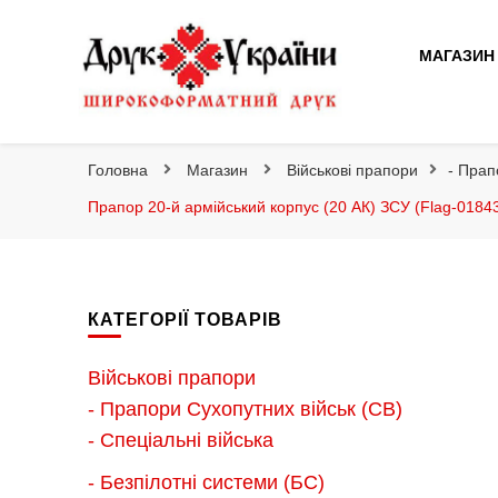
Друк України
МАГАЗИН
Друк України
Інтернет магазин широкоформатного друку
Головна
Магазин
Військові прапори
- Прап
Прапор 20-й армійський корпус (20 АК) ЗСУ (Flag-0184
КАТЕГОРІЇ ТОВАРІВ
Військові прапори
- Прапори Сухопутних військ (СВ)
- Спеціальні війська
- Безпілотні системи (БС)