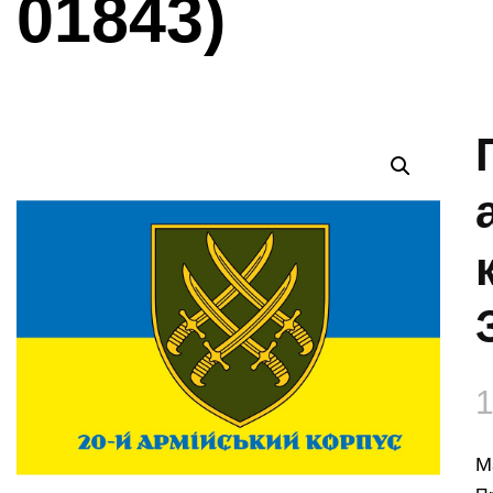
01843)
М