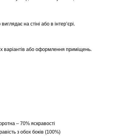
глядає на стіні або в інтер’єрі.
их варіантів або оформлення приміщень.
оротна – 70% яскравості
авість з обох боків (100%)