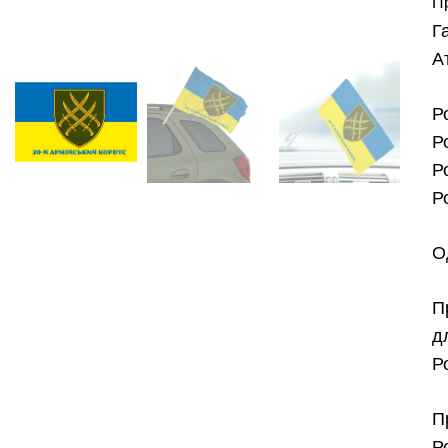
П
Г
А
Р
Р
Р
Р
О
П
д
Р
П
Р