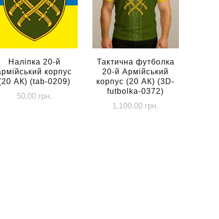
Наліпка 20-й
Тактична футболка
армійський корпус
20-й Армійський
(20 АК) (tab-0209)
корпус (20 АК) (3D-
futbolka-0372)
50.00
грн.
1,100.00
грн.
Цей
товар
має
кілька
.
варіантів.
Параметри
можна
вибрати