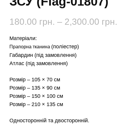
ЗСУ (Flag-01807)
Діа
180.00
грн.
–
2,300.00
грн.
цін:
Матеріали:
від
(поліестер)
Прапорна тканина
Габардин
(під замовлення)
180
Атлас
(під замовлення)
до
Розмір
– 105 × 70 см
2,3
Розмір
– 135 × 90 см
Розмір
– 150 × 100 см
Розмір
– 210 × 135 см
Односторонній та двосторонній.