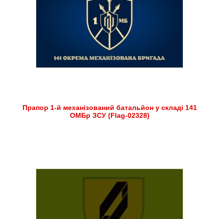
Прапор 1-й механізований батальйон у складі 141
ОМБр ЗСУ (Flag-02328)