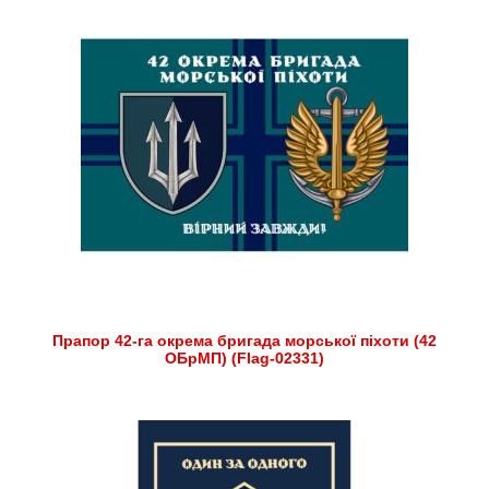
Прапор 42-га окрема бригада морської піхоти (42
ОБрМП) (Flag-02331)