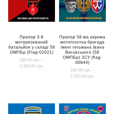
Прапор 3-й
Прапор 58-ма окрема
моторизований
мотопіхотна бригада
батальйон у складі 58
імені гетьмана Івана
ОМПБр (Flag-02021)
Виговського (58
ОМПБр) ЗСУ (flag-
180.00
грн.
–
00644)
Діапазон
2,300.00
грн.
180.00
грн.
–
цін:
Цей
Діапазон
2,300.00
грн.
від
товар
цін:
180.00 грн.
Цей
від
має
до
товар
180.00 грн
кілька
2,300.00 грн.
має
до
варіантів.
кілька
2,300.00 г
Параметри
варіантів.