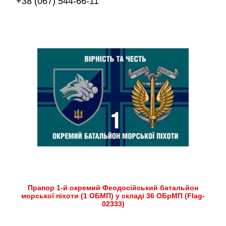
+38 (067) 544-66-11
Прапор 1-й окремий Феодосійський батальйон
морської піхоти (1 ОБМП) у складі 36 ОБрМП (Flag-
02333)