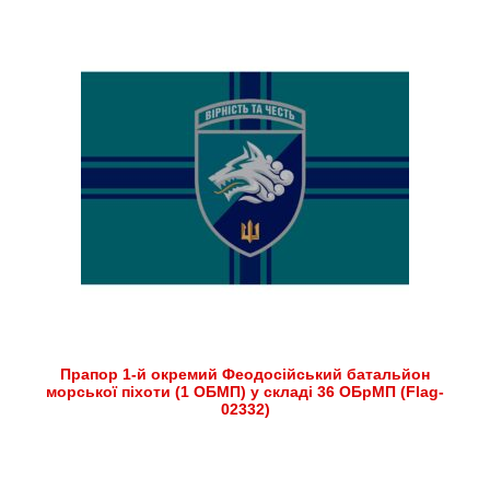
Прапор 1-й окремий Феодосійський батальйон
морської піхоти (1 ОБМП) у складі 36 ОБрМП (Flag-
02332)