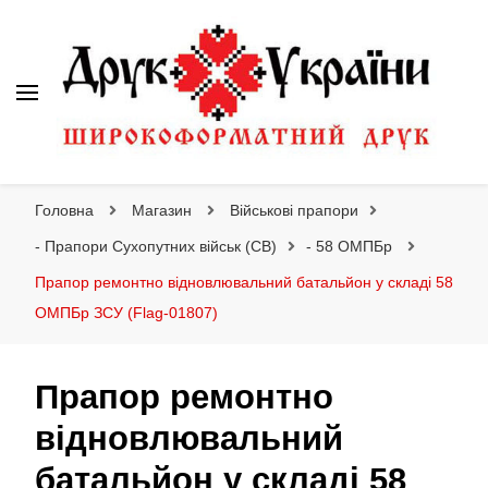
Друк України
Інтернет магазин широкоформатного друку
Головна
Магазин
Військові прапори
- Прапори Сухопутних військ (СВ)
- 58 ОМПБр
Прапор ремонтно відновлювальний батальйон у складі 58
ОМПБр ЗСУ (Flag-01807)
Прапор ремонтно
відновлювальний
батальйон у складі 58