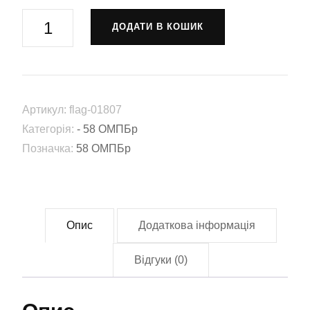
Прапор
ДОДАТИ В КОШИК
ремонтно
відновлювальний
батальйон
у
Артикул:
flag-01807
складі
Категорія:
- 58 ОМПБр
58
Позначка:
58 ОМПБр
ОМПБр
ЗСУ
(Flag-
01807)
Опис
Додаткова інформація
кількість
Відгуки (0)