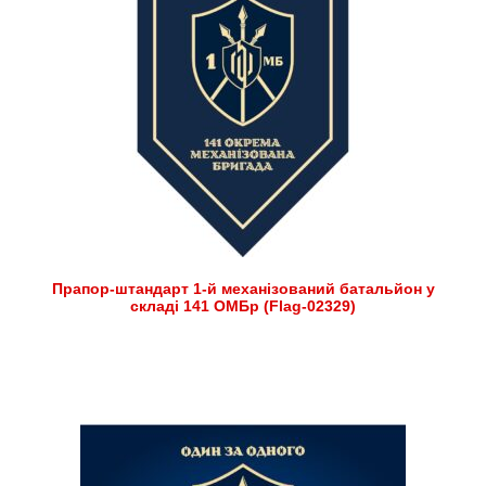
Прапор-штандарт 1-й механізований батальйон у
складі 141 ОМБр (Flag-02329)