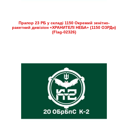
Прапор 23 РБ у складі 1150 Окремий зенітно-
ракетний дивізіон «ХРАНИТЕЛІ НЕБА» (1150 ОЗРДн)
(Flag-02326)