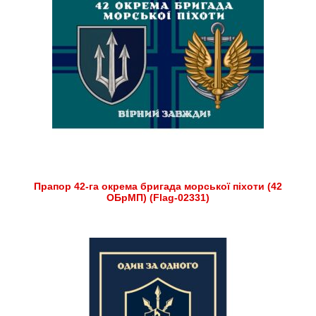
Прапор 42-га окрема бригада морської піхоти (42
ОБрМП) (Flag-02331)