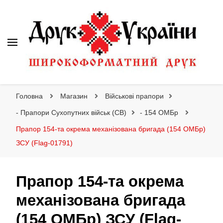
Друк України
Інтернет магазин широкоформатного друку
Головна
Магазин
Військові прапори
- Прапори Сухопутних військ (СВ)
- 154 ОМБр
Прапор 154-та окрема механізована бригада (154 ОМБр)
ЗСУ (Flag-01791)
Прапор 154-та окрема
механізована бригада
(154 ОМБр) ЗСУ (Flag-