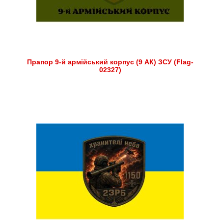
Прапор 9-й армійський корпус (9 АК) ЗСУ (Flag-
02327)