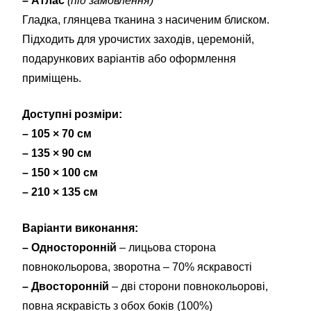
– Атлас
(під замовлення)
Гладка, глянцева тканина з насиченим блиском.
Підходить для урочистих заходів, церемоній,
подарункових варіантів або оформлення
приміщень.
Доступні розміри:
– 105 × 70 см
– 135 × 90 см
– 150 × 100 см
– 210 × 135 см
Варіанти виконання:
– Односторонній
– лицьова сторона
повнокольорова, зворотна – 70% яскравості
– Двосторонній
– дві сторони повнокольорові,
повна яскравість з обох боків (100%)