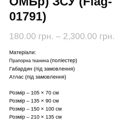
ОМБр) ЗСУ (Flag-
01791)
Діа
180.00
грн.
–
2,300.00
грн.
цін:
Матеріали:
від
(поліестер)
Прапорна тканина
Габардин
(під замовлення)
180
Атлас
(під замовлення)
до
Розмір
– 105 × 70 см
2,3
Розмір
– 135 × 90 см
Розмір
– 150 × 100 см
Розмір
– 210 × 135 см