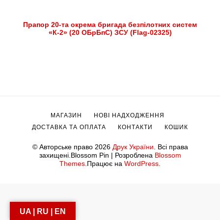
Прапор 20-та окрема бригада безпілотних систем
«К-2» (20 ОБрБпС) ЗСУ (Flag-02325)
МАГАЗИН
НОВІ НАДХОДЖЕННЯ
ДОСТАВКА ТА ОПЛАТА
КОНТАКТИ
КОШИК
© Авторське право 2026
Друк України
. Всі права
захищені.
Blossom Pin | Розроблена
Blossom
Themes
.Працює на
WordPress
.
UA | RU | EN