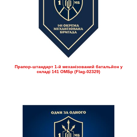
Прапор-штандарт 1-й механізований батальйон у
складі 141 ОМБр (Flag-02329)