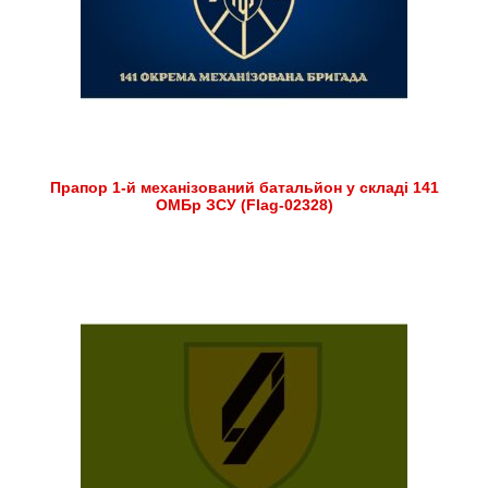
Прапор 1-й механізований батальйон у складі 141
ОМБр ЗСУ (Flag-02328)