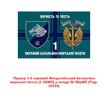
Прапор 1-й окремий Феодосійський батальйон
морської піхоти (1 ОБМП) у складі 36 ОБрМП (Flag-
02333)