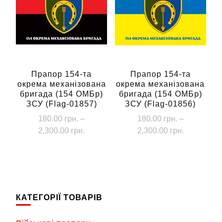
варіантів.
Параметри
можна
вибрати
на
сторінці
Прапор 154-та
Прапор 154-та
окрема механізована
окрема механізована
товару
бригада (154 ОМБр)
бригада (154 ОМБр)
ЗСУ (Flag-01857)
ЗСУ (Flag-01856)
180.00
грн.
–
180.00
грн.
–
Діапазон
Діапазон
2,300.00
грн.
2,300.00
грн.
цін:
цін:
Цей
Цей
від
від
товар
товар
180.00 грн.
180.00 грн
має
має
до
до
кілька
кілька
2,300.00 грн.
2,300.00 г
КАТЕГОРІЇ ТОВАРІВ
варіантів.
варіантів.
Параметри
Параметри