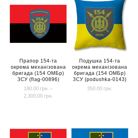
Прапор 154-та
Подушка 154-та
окрема механізована
окрема механізована
бригада (154 ОМБр)
бригада (154 ОМБр)
ЗСУ (flag-00896)
ЗСУ (podushka-0143)
180.00
грн.
–
350.00
грн.
Діапазон
2,300.00
грн.
цін:
Цей
від
товар
180.00 грн.
має
до
кілька
2,300.00 грн.