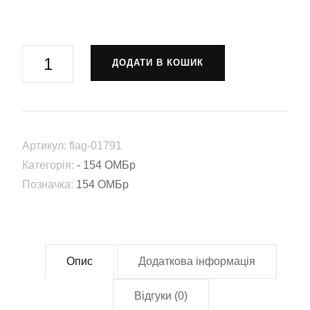
Прапор
ДОДАТИ В КОШИК
154-
та
окрема
механізована
Артикул:
flag-01791
бригада
Категорія:
- 154 ОМБр
(154
Позначка:
154 ОМБр
ОМБр)
ЗСУ
(Flag-
01791)
Опис
Додаткова інформація
кількість
Відгуки (0)