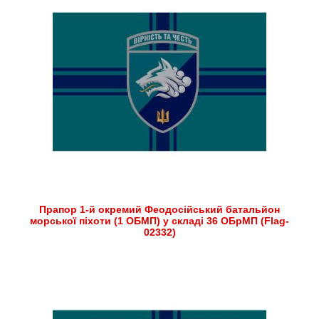
Прапор 1-й окремий Феодосійський батальйон
морської піхоти (1 ОБМП) у складі 36 ОБрМП (Flag-
02332)