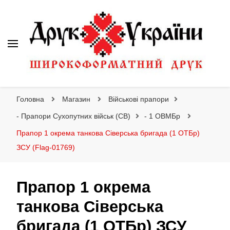
Друк України
Інтернет магазин широкоформатного друку
Головна
Магазин
Військові прапори
- Прапори Сухопутних військ (СВ)
- 1 ОВМБр
Прапор 1 окрема танкова Сіверська бригада (1 ОТБр)
ЗСУ (Flag-01769)
Прапор 1 окрема
танкова Сіверська
бригада (1 ОТБр) ЗСУ