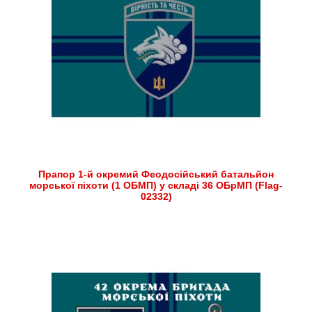
Прапор 1-й окремий Феодосійський батальйон
морської піхоти (1 ОБМП) у складі 36 ОБрМП (Flag-
02332)