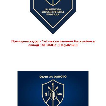
Прапор-штандарт 1-й механізований батальйон у
складі 141 ОМБр (Flag-02329)