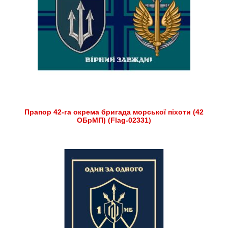
Прапор 42-га окрема бригада морської піхоти (42
ОБрМП) (Flag-02331)