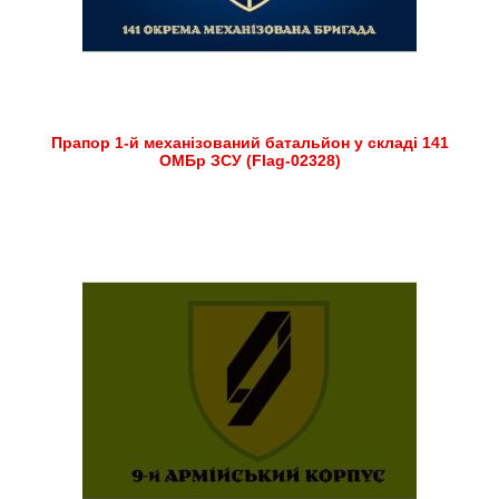
Прапор 1-й механізований батальйон у складі 141
ОМБр ЗСУ (Flag-02328)