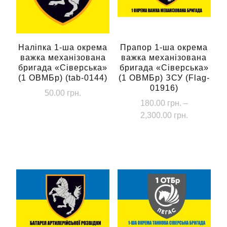
Наліпка 1-ша окрема
Прапор 1-ша окрема
важка механізована
важка механізована
бригада «Сіверська»
бригада «Сіверська»
(1 ОВМБр) (tab-0144)
(1 ОВМБр) ЗСУ (Flag-
01916)
50.00
грн.
180.00
грн.
–
Діапазон
2,300.00
грн.
цін:
Цей
від
товар
180.00 грн
має
до
кілька
2,300.00 г
варіантів.
Параметри
можна