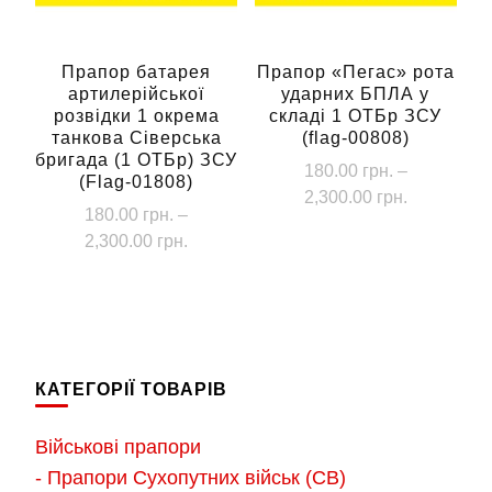
вибрати
на
сторінці
Прапор батарея
Прапор «Пегас» рота
артилерійської
ударних БПЛА у
товару
розвідки 1 окрема
складі 1 ОТБр ЗСУ
танкова Сіверська
(flag-00808)
бригада (1 ОТБр) ЗСУ
180.00
грн.
–
(Flag-01808)
Діапазон
2,300.00
грн.
180.00
грн.
–
цін:
Цей
Діапазон
2,300.00
грн.
від
товар
цін:
180.00 грн
Цей
від
має
до
товар
180.00 грн.
кілька
2,300.00 г
має
до
варіантів.
кілька
2,300.00 грн.
Параметри
КАТЕГОРІЇ ТОВАРІВ
варіантів.
можна
Параметри
Військові прапори
вибрати
можна
- Прапори Сухопутних військ (СВ)
на