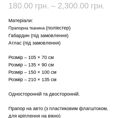
Діа
180.00
грн.
–
2,300.00
грн.
цін:
Матеріали:
від
(поліестер)
Прапорна тканина
Габардин
(під замовлення)
180
Атлас
(під замовлення)
до
Розмір
– 105 × 70 см
2,3
Розмір
– 135 × 90 см
Розмір
– 150 × 100 см
Розмір
– 210 × 135 см
Односторонній та двосторонній.
Прапор на авто
(з пластиковим флагштоком,
для кріплення на вікно)