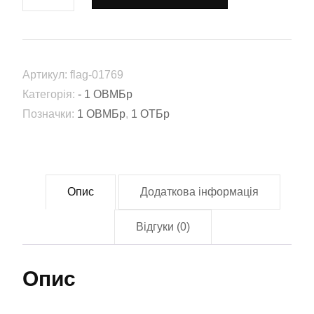
1
окрема
танкова
Сіверська
Артикул:
flag-01769
бригада
Категорія:
- 1 ОВМБр
(1
Позначки:
1 ОВМБр
,
1 ОТБр
ОТБр)
ЗСУ
(Flag-
01769)
Опис
Додаткова інформація
кількість
Відгуки (0)
Опис