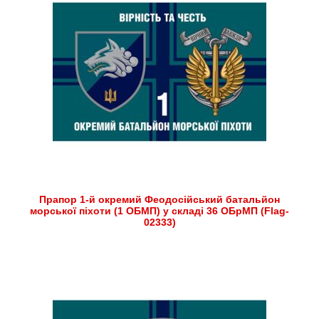
Прапор 1-й окремий Феодосійський батальйон
морської піхоти (1 ОБМП) у складі 36 ОБрМП (Flag-
02333)