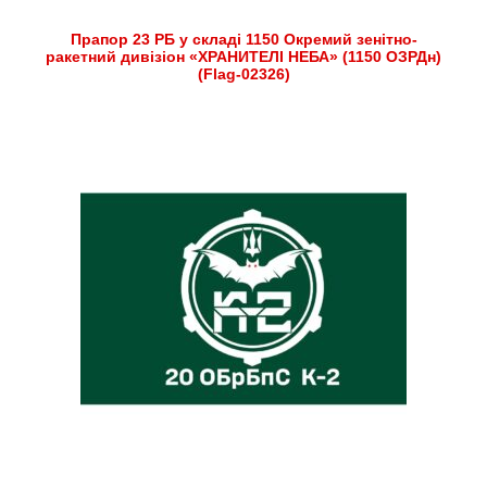
Прапор 23 РБ у складі 1150 Окремий зенітно-
ракетний дивізіон «ХРАНИТЕЛІ НЕБА» (1150 ОЗРДн)
(Flag-02326)