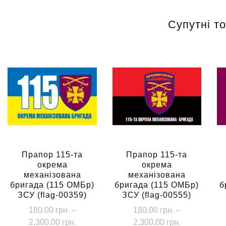
Супутні т
Прапор 115-та
Прапор 115-та
окрема
окрема
механізована
механізована
бригада (115 ОМБр)
бригада (115 ОМБр)
б
ЗСУ (flag-00359)
ЗСУ (flag-00555)
180.00
грн.
–
180.00
грн.
–
Діапазон
Діапазон
2,300.00
грн.
2,300.00
грн.