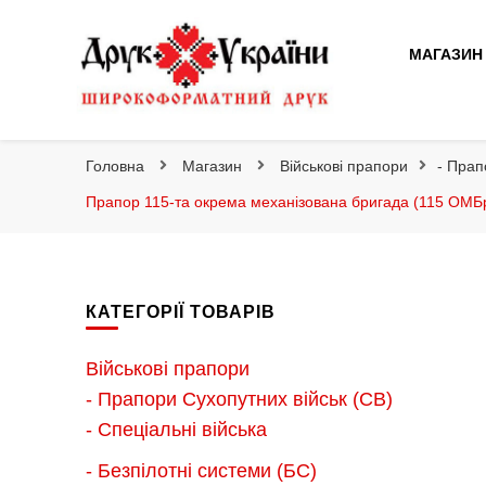
Друк України
МАГАЗИН
Друк України
Інтернет магазин широкоформатного друку
Головна
Магазин
Військові прапори
- Прап
Прапор 115-та окрема механізована бригада (115 ОМБр
КАТЕГОРІЇ ТОВАРІВ
Військові прапори
- Прапори Сухопутних військ (СВ)
- Спеціальні війська
- Безпілотні системи (БС)