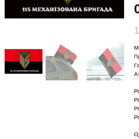
М
П
Г
А
Р
Р
Р
Р
О