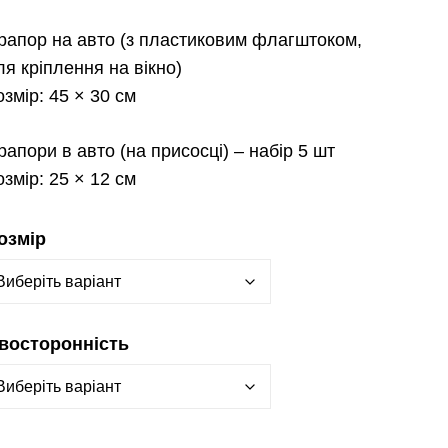
рапор на авто
(з пластиковим флагштоком,
ля кріплення на вікно)
озмір:
45 × 30 см
рапори в авто
(на присосці) – набір 5 шт
озмір:
25 × 12 см
озмір
восторонність