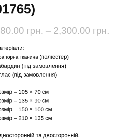
01765)
Діапаз
180.00
грн.
–
2,300.00
грн.
цін:
атеріали:
від
(поліестер)
рапорна тканина
абардин
(під замовлення)
180.00 
тлас
(під замовлення)
до
озмір
– 105 × 70 см
2,300.0
озмір
– 135 × 90 см
озмір
– 150 × 100 см
озмір
– 210 × 135 см
дносторонній та двосторонній.