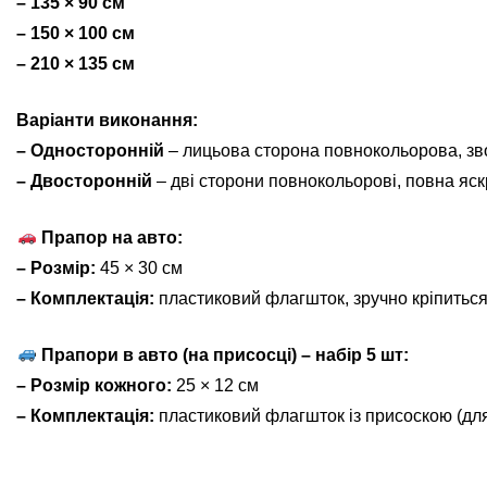
– 135 × 90 см
– 150 × 100 см
– 210 × 135 см
Варіанти виконання:
– Односторонній
– лицьова сторона повнокольорова, зв
– Двосторонній
– дві сторони повнокольорові, повна яскр
Прапор на авто:
– Розмір:
45 × 30 см
– Комплектація:
пластиковий флагшток, зручно кріпиться
Прапори в авто (на присосці) – набір 5 шт:
– Розмір кожного:
25 × 12 см
– Комплектація:
пластиковий флагшток із присоскою (для