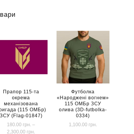
овари
Прапор 115-та
Футболка
окрема
«Народжені вогнем»
механізована
115 ОМБр ЗСУ
ригада (115 ОМБр)
олива (3D-futbolka-
ЗСУ (Flag-01847)
0334)
180.00
грн.
–
1,100.00
грн.
Діапазон
2,300.00
грн.