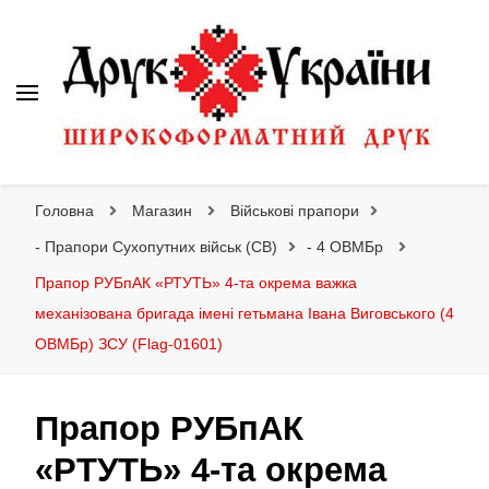
Друк України
Інтернет магазин широкоформатного друку
Головна
Магазин
Військові прапори
- Прапори Сухопутних військ (СВ)
- 4 ОВМБр
Прапор РУБпАК «РТУТЬ» 4-та окрема важка
механізована бригада імені гетьмана Івана Виговського (4
ОВМБр) ЗСУ (Flag-01601)
Прапор РУБпАК
«РТУТЬ» 4-та окрема