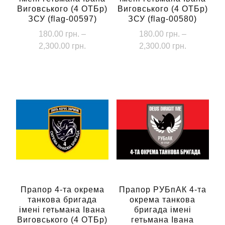
Виговського (4 ОТБр)
Виговського (4 ОТБр)
ЗСУ (flag-00597)
ЗСУ (flag-00580)
180.00
грн.
–
180.00
грн.
–
Діапазон
Діапазон
2,300.00
грн.
2,300.00
грн.
цін:
цін:
Цей
Цей
від
від
товар
товар
180.00 грн.
180.00 грн
має
має
до
до
кілька
кілька
2,300.00 грн.
2,300.00 г
варіантів.
варіантів.
Параметри
Параметри
можна
можна
вибрати
вибрати
на
на
сторінці
сторінці
Прапор 4-та окрема
Прапор РУБпАК 4-та
танкова бригада
окрема танкова
товару
товару
імені гетьмана Івана
бригада імені
Виговського (4 ОТБр)
гетьмана Івана