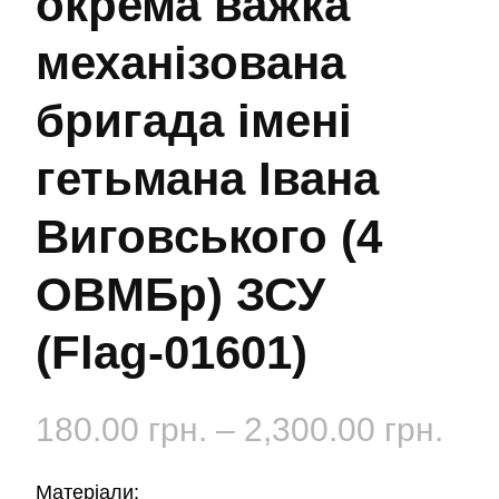
окрема важка
механізована
бригада імені
гетьмана Івана
Виговського (4
ОВМБр) ЗСУ
(Flag-01601)
Діа
180.00
грн.
–
2,300.00
грн.
цін:
Матеріали: