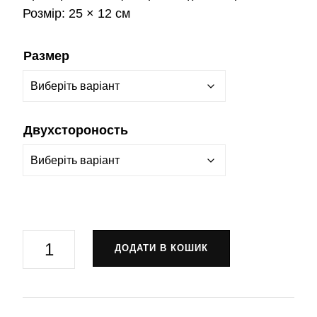
Розмір:
25 × 12 см
Размер
Двухстороность
Прапор
ДОДАТИ В КОШИК
РУБпАК
«РТУТЬ»
4-