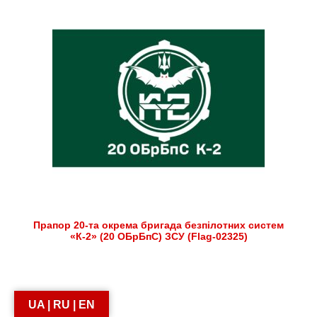
Прапор 20-та окрема бригада безпілотних систем
«К-2» (20 ОБрБпС) ЗСУ (Flag-02325)
UA | RU | EN