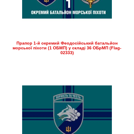
Прапор 1-й окремий Феодосійський батальйон
морської піхоти (1 ОБМП) у складі 36 ОБрМП (Flag-
02333)