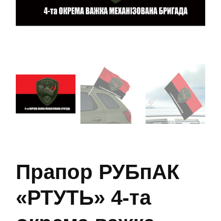
Прапор РУБпАК
«РТУТЬ» 4-та