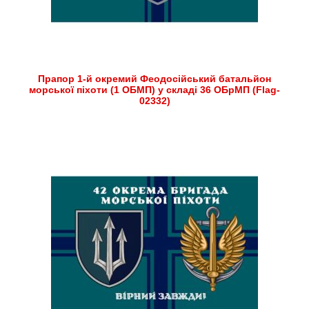
Прапор 1-й окремий Феодосійський батальйон
морської піхоти (1 ОБМП) у складі 36 ОБрМП (Flag-
02332)