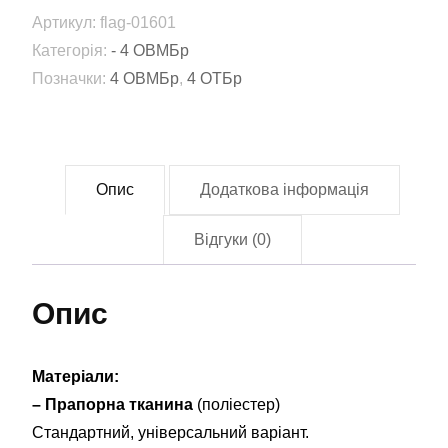
та
Артикул:
flag-01601
окрема
Категорія:
- 4 ОВМБр
важка
Позначки:
4 ОВМБр
,
4 ОТБр
механізована
бригада
імені
гетьмана
Опис
Додаткова інформація
Івана
Виговського
Відгуки (0)
(4
ОВМБр)
Опис
ЗСУ
(Flag-
01601)
Матеріали:
кількість
– Прапорна тканина
(поліестер)
Стандартний, універсальний варіант.