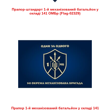
Прапор-штандарт 1-й механізований батальйон у
складі 141 ОМБр (Flag-02329)
Прапор 1-й механізований батальйон у складі 141