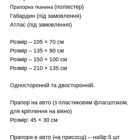
від
(поліестер)
Прапорна тканина
Габардин
(під замовлення)
180
Атлас
(під замовлення)
до
Розмір
– 105 × 70 см
2,3
Розмір
– 135 × 90 см
Розмір
– 150 × 100 см
Розмір
– 210 × 135 см
Односторонній та двосторонній.
Прапор на авто
(з пластиковим флагштоком,
для кріплення на вікно)
Розмір:
45 × 30 см
Прапори в авто
(на присосці) – набір 5 шт