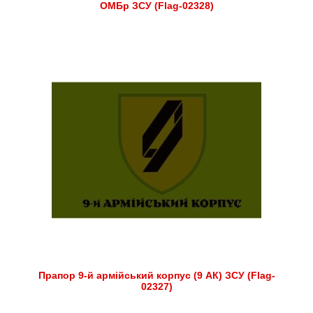
ОМБр ЗСУ (Flag-02328)
Прапор 9-й армійський корпус (9 АК) ЗСУ (Flag-
02327)