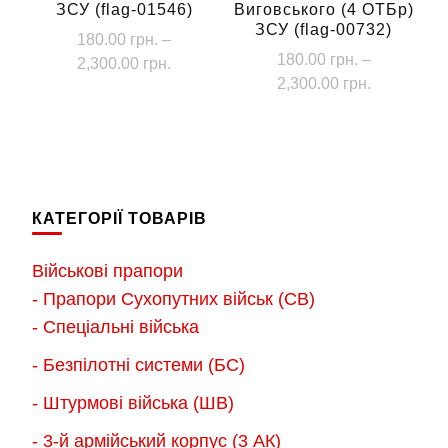
ЗСУ (flag-01546)
Виговського (4 ОТБр)
ЗСУ (flag-00732)
180.00
грн.
–
180.00
грн.
–
Діапазон
2,300.00
грн.
Діапазон
2,300.00
грн.
цін:
Цей
цін:
від
Цей
товар
від
180.00 грн.
товар
має
180.00 грн
до
має
до
кілька
2,300.00 грн.
кілька
2,300.00 г
варіантів.
КАТЕГОРІЇ ТОВАРІВ
варіантів.
Параметри
Параметри
можна
Військові прапори
можна
вибрати
- Прапори Сухопутних військ (СВ)
вибрати
на
- Спеціальні війська
на
сторінці
- Безпілотні системи (БС)
сторінці
товару
товару
- Штурмові війська (ШВ)
- 3-й армійський корпус (3 АК)