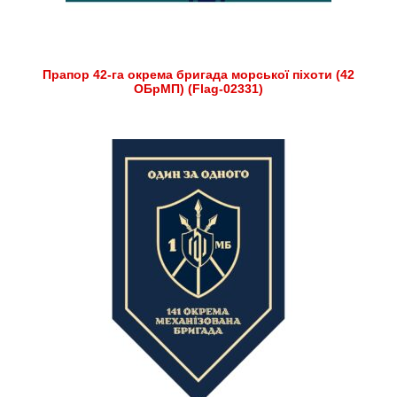
Прапор 42-га окрема бригада морської піхоти (42
ОБрМП) (Flag-02331)