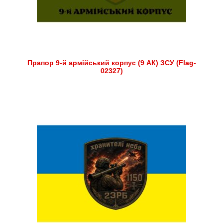
Прапор 9-й армійський корпус (9 АК) ЗСУ (Flag-
02327)