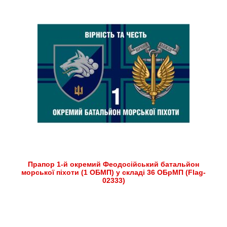
Прапор 1-й окремий Феодосійський батальйон
морської піхоти (1 ОБМП) у складі 36 ОБрМП (Flag-
02333)