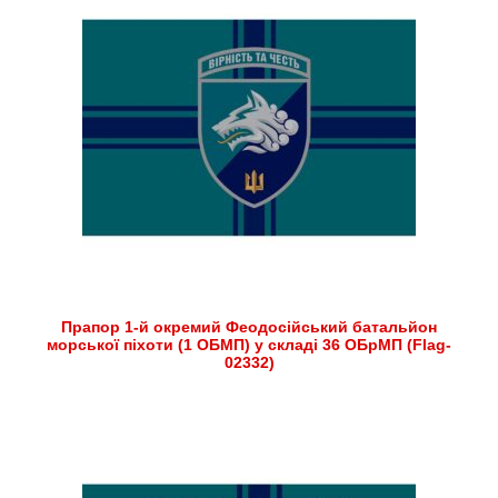
Прапор 1-й окремий Феодосійський батальйон
морської піхоти (1 ОБМП) у складі 36 ОБрМП (Flag-
02332)