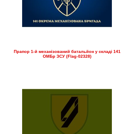
Прапор 1-й механізований батальйон у складі 141
ОМБр ЗСУ (Flag-02328)