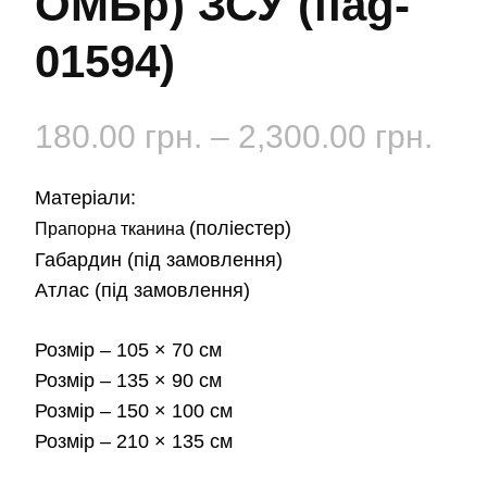
ОМБр) ЗСУ (flag-
01594)
Діа
180.00
грн.
–
2,300.00
грн.
цін:
Матеріали:
від
(поліестер)
Прапорна тканина
Габардин
(під замовлення)
180
Атлас
(під замовлення)
до
Розмір
– 105 × 70 см
2,3
Розмір
– 135 × 90 см
Розмір
– 150 × 100 см
Розмір
– 210 × 135 см