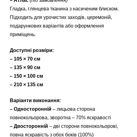
– Атлас
(під замовлення)
Гладка, глянцева тканина з насиченим блиском.
Підходить для урочистих заходів, церемоній,
подарункових варіантів або оформлення
приміщень.
Доступні розміри:
– 105 × 70 см
– 135 × 90 см
– 150 × 100 см
– 210 × 135 см
Варіанти виконання:
– Односторонній
– лицьова сторона
повнокольорова, зворотна – 70% яскравості
– Двосторонній
– дві сторони повнокольорові,
повна яскравість з обох боків (100%)