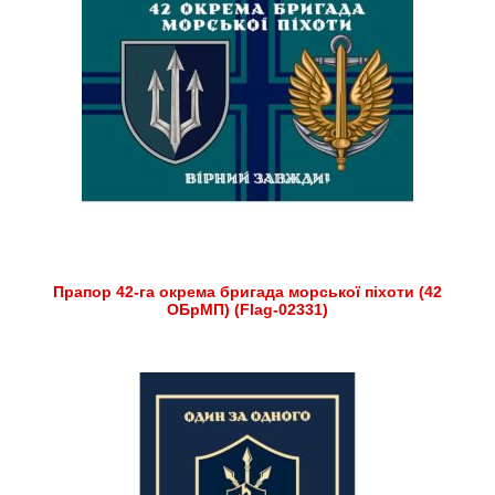
Прапор 42-га окрема бригада морської піхоти (42
ОБрМП) (Flag-02331)