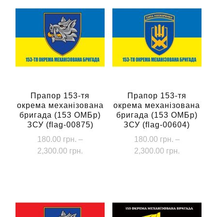
Прапор 153-тя
Прапор 153-тя
окрема механізована
окрема механізована
бригада (153 ОМБр)
бригада (153 ОМБр)
ЗСУ (flag-00875)
ЗСУ (flag-00604)
180.00
грн.
–
180.00
грн.
–
Діапазон
Діапазон
2,300.00
грн.
2,300.00
грн.
цін:
цін:
Цей
Цей
від
від
товар
товар
180.00 грн.
180.00 грн
має
має
до
до
кілька
кілька
2,300.00 грн.
2,300.00 г