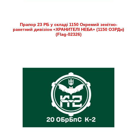
Прапор 23 РБ у складі 1150 Окремий зенітно-
ракетний дивізіон «ХРАНИТЕЛІ НЕБА» (1150 ОЗРДн)
(Flag-02326)