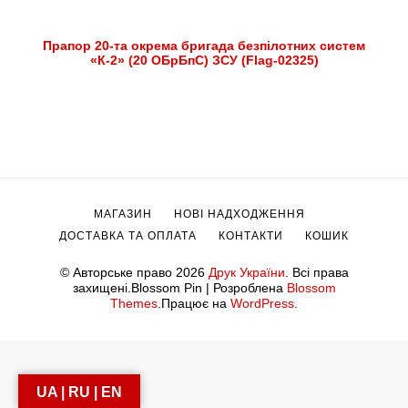
Прапор 20-та окрема бригада безпілотних систем
«К-2» (20 ОБрБпС) ЗСУ (Flag-02325)
МАГАЗИН
НОВІ НАДХОДЖЕННЯ
ДОСТАВКА ТА ОПЛАТА
КОНТАКТИ
КОШИК
© Авторське право 2026
Друк України
. Всі права
захищені.
Blossom Pin | Розроблена
Blossom
Themes
.Працює на
WordPress
.
UA | RU | EN