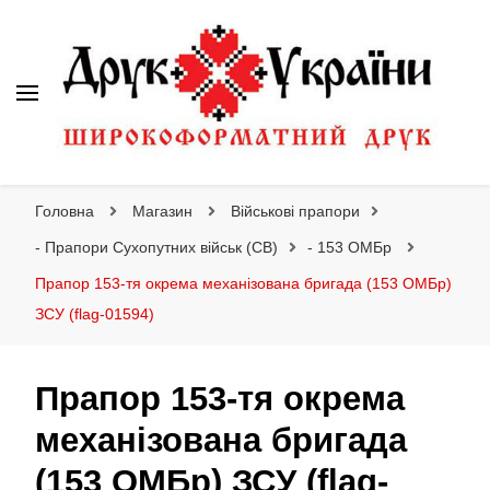
Друк України
Інтернет магазин широкоформатного друку
Головна
Магазин
Військові прапори
- Прапори Сухопутних військ (СВ)
- 153 ОМБр
Прапор 153-тя окрема механізована бригада (153 ОМБр)
ЗСУ (flag-01594)
Прапор 153-тя окрема
механізована бригада
(153 ОМБр) ЗСУ (flag-