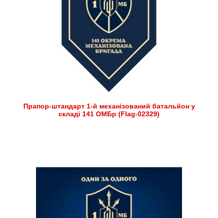
Прапор-штандарт 1-й механізований батальйон у
складі 141 ОМБр (Flag-02329)