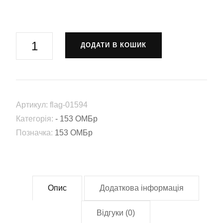
Прапор
ДОДАТИ В КОШИК
153-
тя
окрема
механізована
Артикул:
flag-01594
бригада
Категорія:
- 153 ОМБр
(153
Позначка:
153 ОМБр
ОМБр)
ЗСУ
(flag-
01594)
Опис
Додаткова інформація
кількість
Відгуки (0)