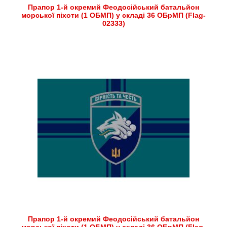
Прапор 1-й окремий Феодосійський батальйон
морської піхоти (1 ОБМП) у складі 36 ОБрМП (Flag-
02333)
Прапор 1-й окремий Феодосійський батальйон