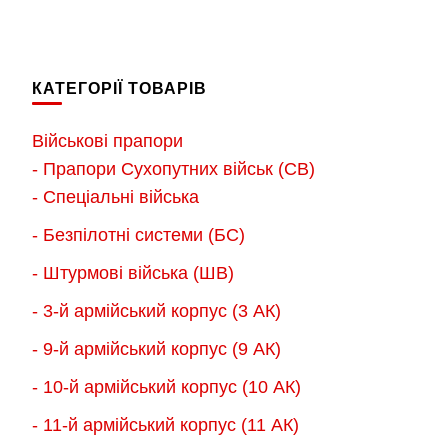
від
650.00 грн.
товар
має
650.
до
має
до
кілька
900.00 грн.
кілька
900.
варіантів.
КАТЕГОРІЇ ТОВАРІВ
варіантів.
Параметри
Параметри
можна
Військові прапори
можна
вибрати
- Прапори Сухопутних військ (СВ)
вибрати
на
- Спеціальні війська
на
сторінці
- Безпілотні системи (БС)
сторінці
товару
товару
- Штурмові війська (ШВ)
- 3-й армійський корпус (3 АК)
- 9-й армійський корпус (9 АК)
- 10-й армійський корпус (10 АК)
- 11-й армійський корпус (11 АК)