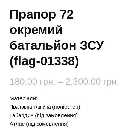
Прапор 72
окремий
батальйон ЗСУ
(flag-01338)
Діа
180.00
грн.
–
2,300.00
грн.
цін:
Матеріали:
від
(поліестер)
Прапорна тканина
Габардин
(під замовлення)
180
Атлас
(під замовлення)