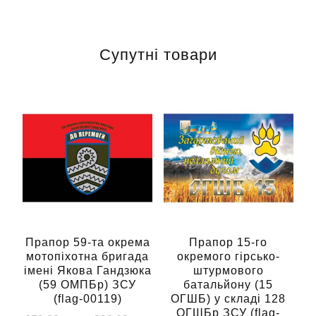
Супутні товари
Прапор 59-та окрема
Прапор 15-го
мотопіхотна бригада
окремого гірсько-
імені Якова Гандзюка
штурмового
(59 ОМПБр) ЗСУ
батальйону (15
(flag-00119)
ОГШБ) у складі 128
ОГШБр ЗСУ (flag-