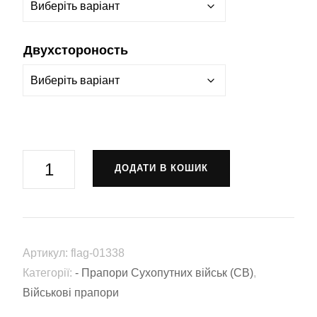
Двухстороность
Прапор
ДОДАТИ В КОШИК
72
окремий
батальйон
ЗСУ
Артикул:
flag-01338
(flag-
Категорії:
- Прапори Сухопутних військ (СВ)
,
01338)
Військові прапори
кількість