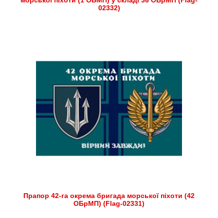
морської піхоти (1 ОБМП) у складі 36 ОБрМП (Flag-
02332)
Прапор 42-га окрема бригада морської піхоти (42
ОБрМП) (Flag-02331)