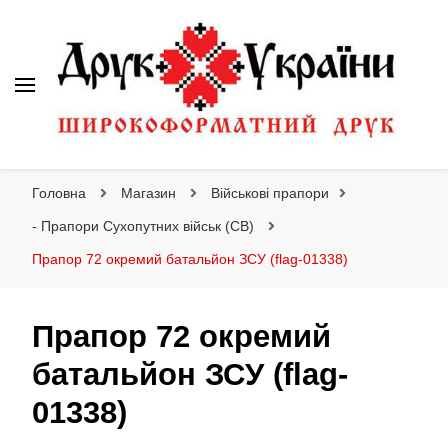
Друк України
Інтернет магазин широкоформатного друку
Головна
Магазин
Військові прапори
- Прапори Сухопутних військ (СВ)
Прапор 72 окремий батальйон ЗСУ (flag-01338)
Прапор 72 окремий
батальйон ЗСУ (flag-
01338)