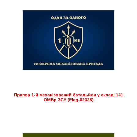
Прапор 1-й механізований батальйон у складі 141
ОМБр ЗСУ (Flag-02328)