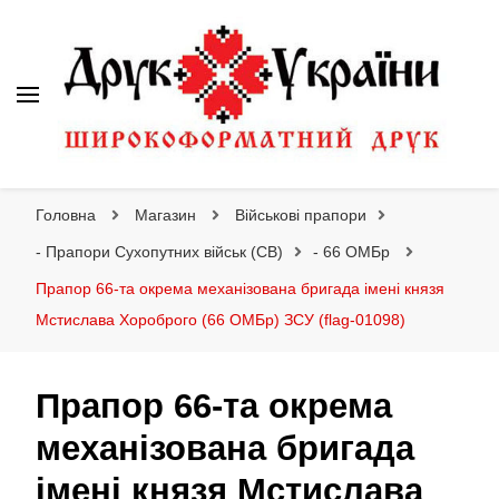
Друк України
Інтернет магазин широкоформатного друку
Головна
Магазин
Військові прапори
- Прапори Сухопутних військ (СВ)
- 66 ОМБр
Прапор 66-та окрема механізована бригада імені князя
Мстислава Хороброго (66 ОМБр) ЗСУ (flag-01098)
Прапор 66-та окрема
механізована бригада
імені князя Мстислава