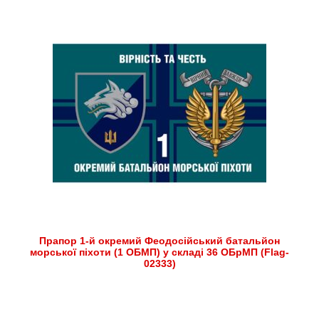
Прапор 1-й окремий Феодосійський батальйон
морської піхоти (1 ОБМП) у складі 36 ОБрМП (Flag-
02333)