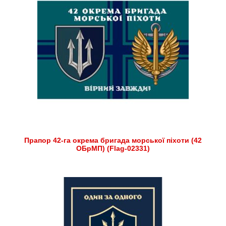
Прапор 42-га окрема бригада морської піхоти (42
ОБрМП) (Flag-02331)