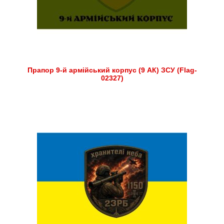
Прапор 9-й армійський корпус (9 АК) ЗСУ (Flag-
02327)