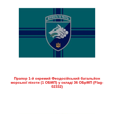
Прапор 1-й окремий Феодосійський батальйон
морської піхоти (1 ОБМП) у складі 36 ОБрМП (Flag-
02332)