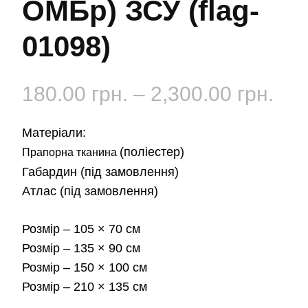
ОМБр) ЗСУ (flag-
01098)
Діа
180.00
грн.
–
2,300.00
грн.
цін:
Матеріали:
від
(поліестер)
Прапорна тканина
Габардин
(під замовлення)
180
Атлас
(під замовлення)
до
Розмір
– 105 × 70 см
2,3
Розмір
– 135 × 90 см
Розмір
– 150 × 100 см
Розмір
– 210 × 135 см