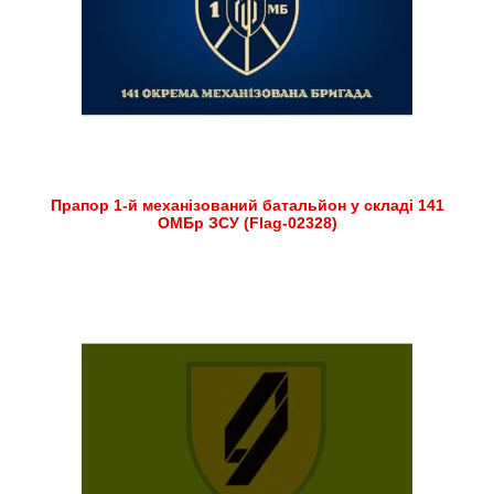
Прапор 1-й механізований батальйон у складі 141
ОМБр ЗСУ (Flag-02328)