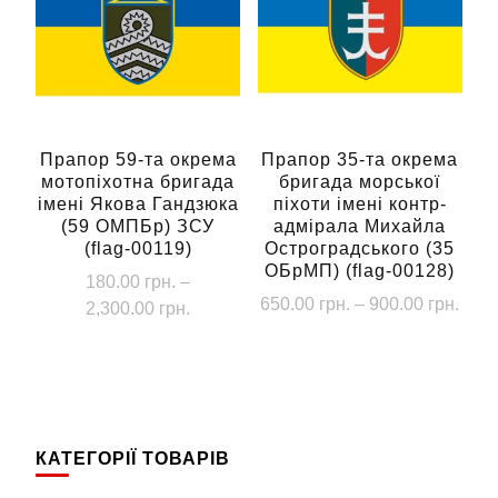
варіантів.
Параметри
Параметри
можна
можна
вибрати
вибрати
на
на
сторінці
сторінці
Прапор 59-та окрема
Прапор 35-та окрема
товару
мотопіхотна бригада
бригада морської
товару
імені Якова Гандзюка
піхоти імені контр-
(59 ОМПБр) ЗСУ
адмірала Михайла
(flag-00119)
Остроградського (35
ОБрМП) (flag-00128)
180.00
грн.
–
Діап
650.00
грн.
–
900.00
грн.
Діапазон
2,300.00
грн.
цін:
цін:
Цей
Цей
від
від
товар
товар
650.
180.00 грн.
має
має
до
до
кілька
900.
кілька
2,300.00 грн.
КАТЕГОРІЇ ТОВАРІВ
варіантів.
варіантів.
Параметри