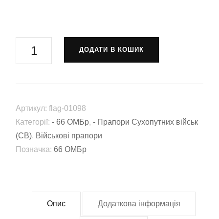
Прапор
ДОДАТИ В КОШИК
66-
та
окрема
механізована
Артикул:
flag-01098
бригада
Категорії:
- 66 ОМБр
,
- Прапори Сухопутних військ
імені
(СВ)
,
Військові прапори
князя
Позначка:
66 ОМБр
Мстислава
Хороброго
(66
ОМБр)
Опис
Додаткова інформація
ЗСУ