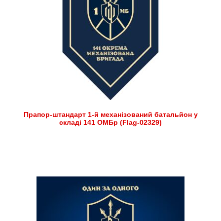
Прапор-штандарт 1-й механізований батальйон у
складі 141 ОМБр (Flag-02329)