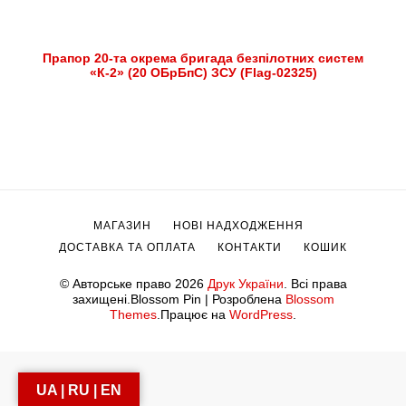
Прапор 20-та окрема бригада безпілотних систем
«К-2» (20 ОБрБпС) ЗСУ (Flag-02325)
МАГАЗИН
НОВІ НАДХОДЖЕННЯ
ДОСТАВКА ТА ОПЛАТА
КОНТАКТИ
КОШИК
© Авторське право 2026
Друк України
. Всі права
захищені.
Blossom Pin | Розроблена
Blossom
Themes
.Працює на
WordPress
.
UA | RU | EN