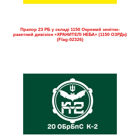
Прапор 23 РБ у складі 1150 Окремий зенітно-
ракетний дивізіон «ХРАНИТЕЛІ НЕБА» (1150 ОЗРДн)
(Flag-02326)