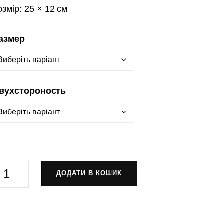
озмір:
25 × 12 см
азмер
вухстороность
рапор
ДОДАТИ В КОШИК
41-
а
крема