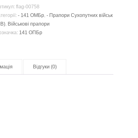
іхотна
ртикул:
flag-00758
ригада
тегорії:
- 141 ОМБр
,
- Прапори Сухопутних військ
141
СВ)
,
Військові прапори
ПБр)
означка:
141 ОПБр
СУ
lag-
0758)
лькість
мація
Відгуки (0)