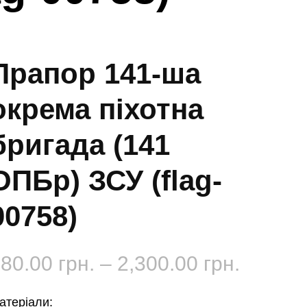
Прапор 141-ша
окрема піхотна
бригада (141
ОПБр) ЗСУ (flag-
00758)
Діапаз
180.00
грн.
–
2,300.00
грн.
цін:
атеріали: