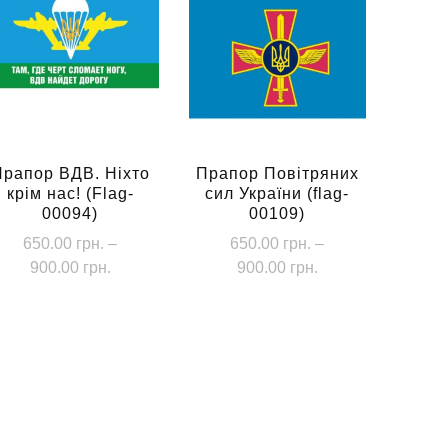
Прапор ВДВ. Ніхто
Прапор Повітряних
крім нас! (Flag-
сил України (flag-
00094)
00109)
650.00
грн.
–
650.00
грн.
–
Діапазон
Діапазон
900.00
грн.
900.00
грн.
цін:
цін:
Цей
Цей
від
від
товар
товар
650.00 грн.
650.00 грн.
має
має
до
до
кілька
кілька
900.00 грн.
900.00 грн.
варіантів.
варіантів.
Параметри
Параметри