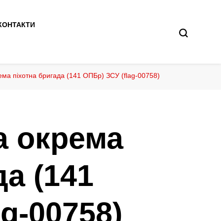
КОНТАКТИ
ма піхотна бригада (141 ОПБр) ЗСУ (flag-00758)
а окрема
да (141
ag-00758)