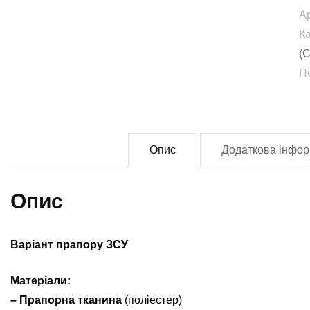
п
А
б
Ка
(
(
О
П
З
(f
0
кі
Опис
Додаткова інфор
Опис
Варіант прапору ЗСУ
Матеріали:
– Прапорна тканина
(поліестер)