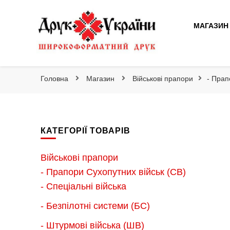
Друк України
МАГАЗИН
Друк України
Інтернет магазин широкоформатного друку
Головна
Магазин
Військові прапори
- Прап
КАТЕГОРІЇ ТОВАРІВ
Військові прапори
- Прапори Сухопутних військ (СВ)
- Спеціальні війська
- Безпілотні системи (БС)
- Штурмові війська (ШВ)