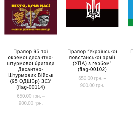
Прапор 95-тої
Прапор “Української
окремої десантно-
повстанської армії
штурмової бригади
(УПА) з гербом”
Десантно-
(flag-00102)
Штурмових Військ
650.00
грн.
–
(95 ОДШБр) ЗСУ
Діапазон
900.00
грн.
(flag-00114)
цін:
Цей
650.00
грн.
–
від
Діапазон
900.00
грн.
товар
650.00 грн.
цін:
має
Цей
до
від
кілька
900.00 грн.
товар
650.00 грн.
варіантів.
має
до