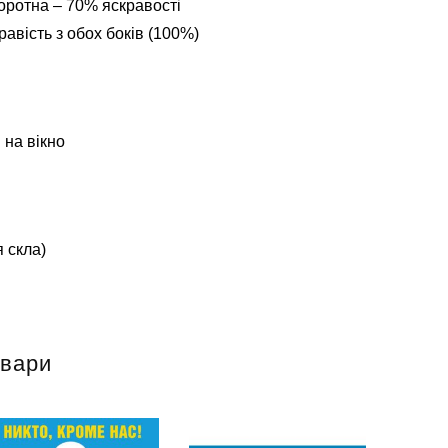
оротна – 70% яскравості
авість з обох боків (100%)
 на вікно
 скла)
овари