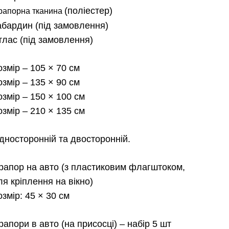
від
(поліестер)
рапорна тканина
абардин
(під замовлення)
180.00 
тлас
(під замовлення)
до
озмір
– 105 × 70 см
2,300.0
озмір
– 135 × 90 см
озмір
– 150 × 100 см
озмір
– 210 × 135 см
дносторонній та двосторонній.
рапор на авто
(з пластиковим флагштоком,
ля кріплення на вікно)
озмір:
45 × 30 см
рапори в авто
(на присосці) – набір 5 шт