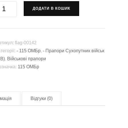
рапор
ДОДАТИ В КОШИК
15
крема
еханізована
ригада
ртикул:
flag-00142
115
тегорії:
- 115 ОМБр
,
- Прапори Сухопутних військ
МБр)
СВ)
,
Військові прапори
СУ
означка:
115 ОМБр
lag-
0142)
лькість
мація
Відгуки (0)