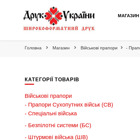
Друк України
МАГАЗИН
Друк України
Інтернет магазин широкоформатного друку
Головна
Магазин
Військові прапори
- Прап
КАТЕГОРІЇ ТОВАРІВ
Військові прапори
- Прапори Сухопутних військ (СВ)
- Спеціальні війська
- Безпілотні системи (БС)
- Штурмові війська (ШВ)