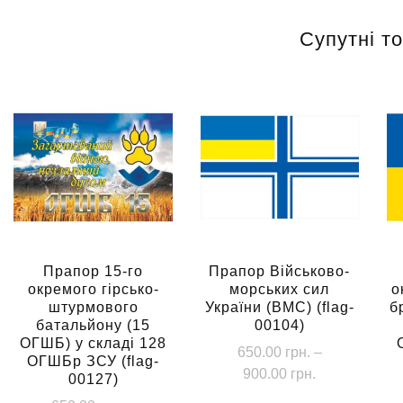
Супутні т
Прапор 15-го
Прапор Військово-
окремого гірсько-
морських сил
о
штурмового
України (ВМС) (flag-
б
батальйону (15
00104)
ОГШБ) у складі 128
650.00
грн.
–
ОГШБр ЗСУ (flag-
Діапазон
900.00
грн.
00127)
цін: