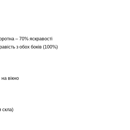
оротна – 70% яскравості
авість з обох боків (100%)
 на вікно
 скла)