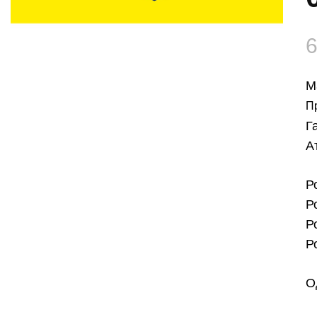
М
П
Г
А
Р
Р
Р
Р
О