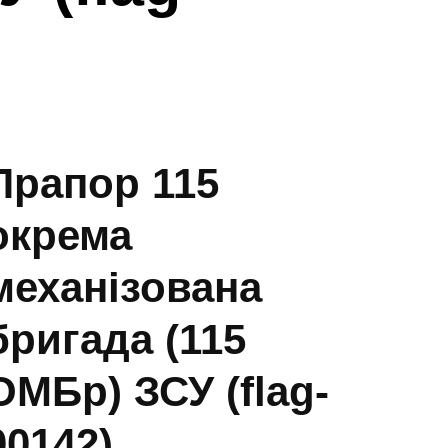
Прапор 115
окрема
механізована
бригада (115
ОМБр) ЗСУ (flag-
00142)