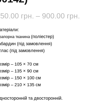
Діапазо
650.00
грн.
–
900.00
грн.
цін:
атеріали:
від
(поліестер)
рапорна тканина
абардин
(під замовлення)
650.00 г
тлас
(під замовлення)
до
озмір
– 105 × 70 см
900.00 г
озмір
– 135 × 90 см
озмір
– 150 × 100 см
озмір
– 210 × 135 см
дносторонній та двосторонній.