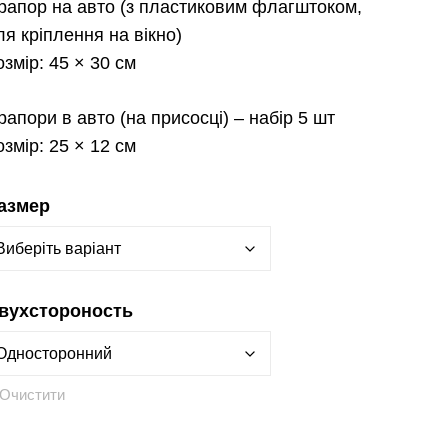
рапор на авто
(з пластиковим флагштоком,
ля кріплення на вікно)
озмір:
45 × 30 см
рапори в авто
(на присосці) – набір 5 шт
озмір:
25 × 12 см
азмер
вухстороность
Очистити