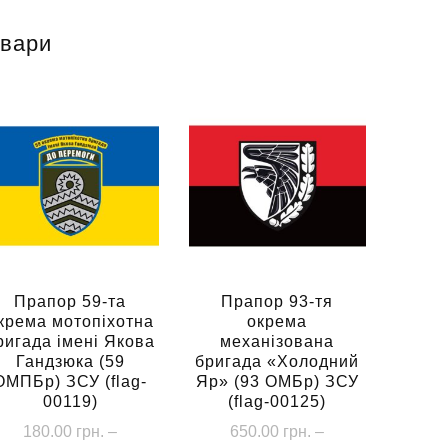
овари
Прапор 59-та
Прапор 93-тя
крема мотопіхотна
окрема
ригада імені Якова
механізована
Гандзюка (59
бригада «Холодний
ОМПБр) ЗСУ (flag-
Яр» (93 ОМБр) ЗСУ
00119)
(flag-00125)
180.00
грн.
–
650.00
грн.
–