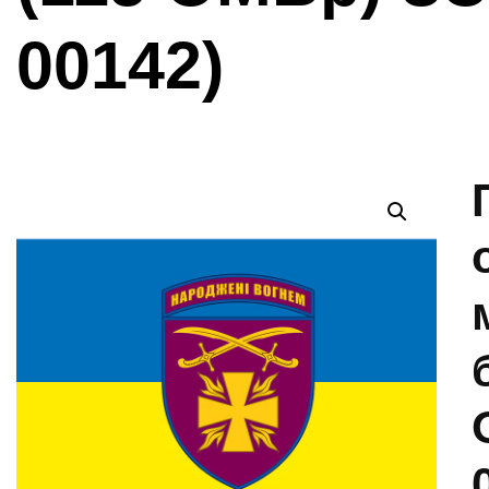
00142)