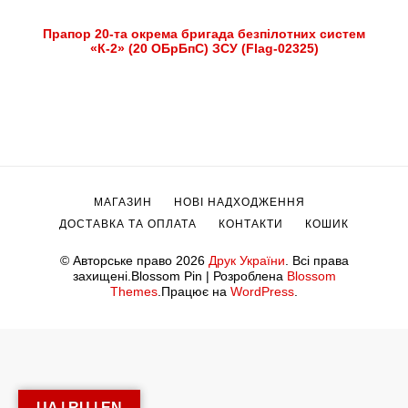
Прапор 20-та окрема бригада безпілотних систем
«К-2» (20 ОБрБпС) ЗСУ (Flag-02325)
МАГАЗИН
НОВІ НАДХОДЖЕННЯ
ДОСТАВКА ТА ОПЛАТА
КОНТАКТИ
КОШИК
© Авторське право 2026
Друк України
. Всі права
захищені.
Blossom Pin | Розроблена
Blossom
Themes
.Працює на
WordPress
.
UA | RU | EN