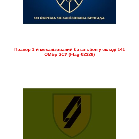
Прапор 1-й механізований батальйон у складі 141
ОМБр ЗСУ (Flag-02328)