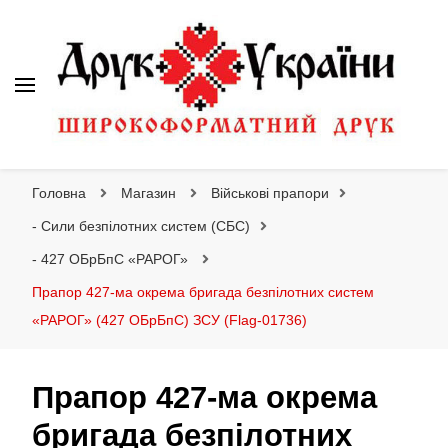
Друк України
Інтернет магазин широкоформатного друку
Головна
Магазин
Військові прапори
- Сили безпілотних систем (СБС)
- 427 ОБрБпС «РАРОГ»
Прапор 427-ма окрема бригада безпілотних систем
«РАРОГ» (427 ОБрБпС) ЗСУ (Flag-01736)
Прапор 427-ма окрема
бригада безпілотних