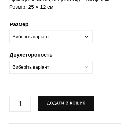
Розмір:
25 × 12 см
Размер
Двухстороность
Прапор
ДОДАТИ В КОШИК
9
окрема
бригада