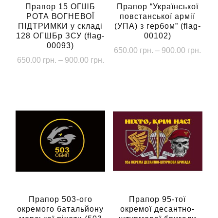
Прапор 15 ОГШБ
Прапор “Української
РОТА ВОГНЕВОЇ
повстанської армії
ПІДТРИМКИ у складі
(УПА) з гербом” (flag-
128 ОГШБр ЗСУ (flag-
00102)
00093)
Діап
650.00
грн.
–
900.00
грн.
Діапазон
650.00
грн.
–
900.00
грн.
цін:
Цей
цін:
від
Цей
товар
від
650.
товар
має
650.00 грн.
до
має
до
кілька
900.
кілька
900.00 грн.
варіантів.
варіантів.
Параметри
Параметри
можна
можна
вибрати
вибрати
на
на
сторінці
сторінці
Прапор 503-ого
Прапор 95-тої
товару
окремого батальйону
окремої десантно-
товару