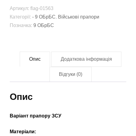
безпілотних
Артикул:
flag-01563
систем
Категорії:
- 9 ОБрБС
,
Військові прапори
(9
Позначка:
9 ОБрБС
ОБрБС)
ЗСУ
(flag-
01563)
Опис
Додаткова інформація
кількість
Відгуки (0)
Опис
Варіант прапору ЗСУ
Матеріали: