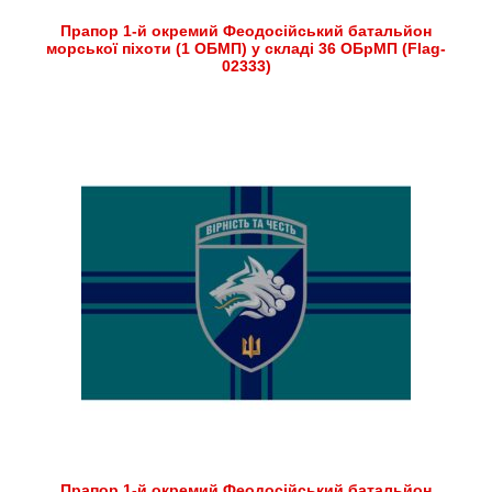
Прапор 1-й окремий Феодосійський батальйон
морської піхоти (1 ОБМП) у складі 36 ОБрМП (Flag-
02333)
Прапор 1-й окремий Феодосійський батальйон