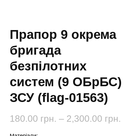
Прапор 9 окрема
бригада
безпілотних
систем (9 ОБрБС)
ЗСУ (flag-01563)
Діа
180.00
грн.
–
2,300.00
грн.
цін:
Матеріали: