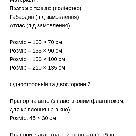
від
(поліестер)
Прапорна тканина
Габардин
(під замовлення)
180
Атлас
(під замовлення)
до
Розмір
– 105 × 70 см
2,3
Розмір
– 135 × 90 см
Розмір
– 150 × 100 см
Розмір
– 210 × 135 см
Односторонній та двосторонній.
Прапор на авто
(з пластиковим флагштоком,
для кріплення на вікно)
Розмір:
45 × 30 см
Прапори в авто
(на присосці) – набір 5 шт