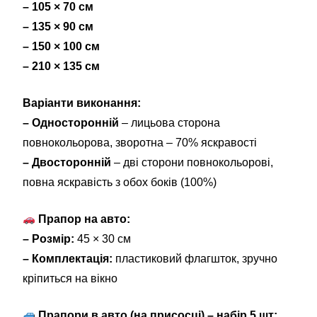
– 105 × 70 см
– 135 × 90 см
– 150 × 100 см
– 210 × 135 см
Варіанти виконання:
– Односторонній
– лицьова сторона
повнокольорова, зворотна – 70% яскравості
– Двосторонній
– дві сторони повнокольорові,
повна яскравість з обох боків (100%)
Прапор на авто:
– Розмір:
45 × 30 см
– Комплектація:
пластиковий флагшток, зручно
кріпиться на вікно
Прапори в авто (на присосці) – набір 5 шт: