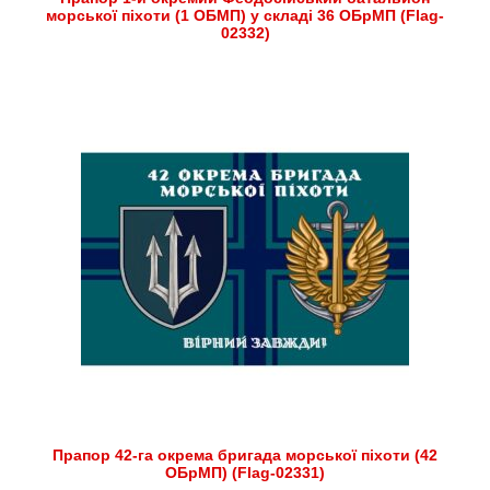
морської піхоти (1 ОБМП) у складі 36 ОБрМП (Flag-
02332)
Прапор 42-га окрема бригада морської піхоти (42
ОБрМП) (Flag-02331)