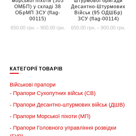
морської піхоти (503
штурмової бригади
ОМБП) у складі 38
Десантно-Штурмових
ОБрМП ЗСУ (flag-
Військ (95 ОДШБр)
00115)
ЗСУ (flag-00114)
Діапазон
Діап
650.00
грн.
–
900.00
грн.
650.00
грн.
–
900.00
грн.
цін:
цін:
Цей
Цей
від
від
товар
товар
650.00 грн.
650.
має
має
до
до
кілька
кілька
900.00 грн.
900.
КАТЕГОРІЇ ТОВАРІВ
варіантів.
варіантів.
Параметри
Параметри
Військові прапори
можна
можна
- Прапори Сухопутних військ (СВ)
вибрати
вибрати
- Прапори Десантно-штурмових військ (ДШВ)
на
на
сторінці
сторінці
- Прапори Морської піхоти (МП)
товару
товару
- Прапори Головного управління розвідки