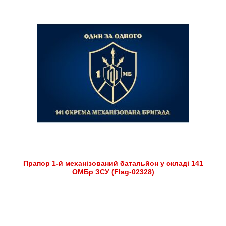
Прапор 1-й механізований батальйон у складі 141
ОМБр ЗСУ (Flag-02328)