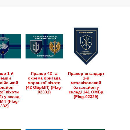
ор 1-й
Прапор 42-га
Прапор-штандарт
ремий
окрема бригада
1-й
сійський
морської піхоти
механізований
альйон
(42 ОБрМП) (Flag-
батальйон у
ої піхоти
02331)
складі 141 ОМБр
) у складі
(Flag-02329)
МП (Flag-
2332)