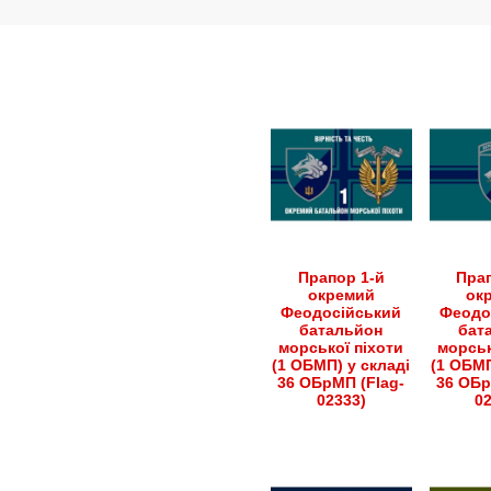
Прапор 1-й
Прап
окремий
ок
Феодосійський
Феодо
батальйон
бат
морської піхоти
морськ
(1 ОБМП) у складі
(1 ОБМП
36 ОБрМП (Flag-
36 ОБр
02333)
0