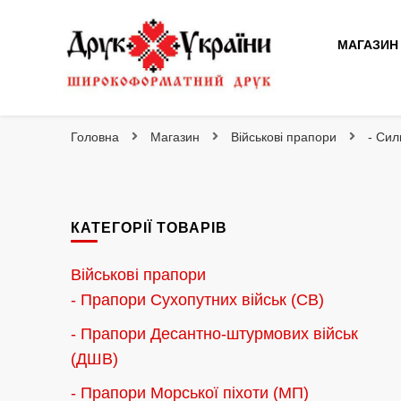
МАГАЗИН
Друк України
Інтернет магазин широкоформатного друку
Головна
Магазин
Військові прапори
- Сил
КАТЕГОРІЇ ТОВАРІВ
Військові прапори
- Прапори Сухопутних військ (СВ)
- Прапори Десантно-штурмових військ
(ДШВ)
- Прапори Морської піхоти (МП)